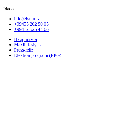
Əlaqə
info@baku.tv
+99455 202 50 05
+99412 525 44 66
Haqqımızda
Məxfilik siyasəti
Press-reliz
Elektron proqramı (EPG)