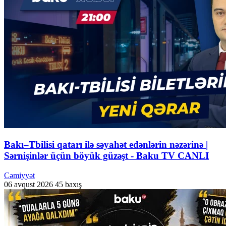
Bakı–Tbilisi qatarı ilə səyahət edənlərin nəzərinə |
Sərnişinlər üçün böyük güzəşt - Baku TV CANLI
Cəmiyyət
06 avqust 2026
45 baxış