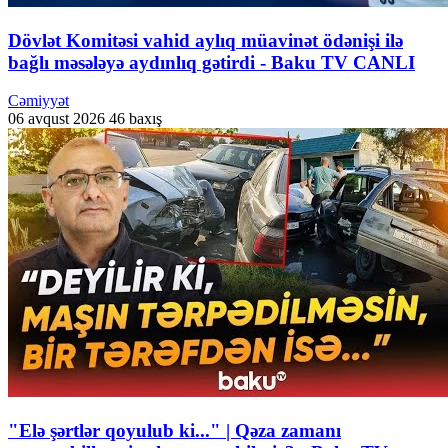
Dövlət Komitəsi vahid aylıq müavinət ödənişi ilə
bağlı məsələyə aydınlıq gətirdi - Baku TV CANLI
Cəmiyyət
06 avqust 2026
46 baxış
"Elə şərtlər qoyulub ki..." | Qəza zamanı