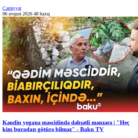
Cəmiyyət
06 avqust 2026
48 baxış
Kəndin yeganə məscidində dəhşətli mənzərə | "Heç
kim buradan götürə bilməz" - Baku TV