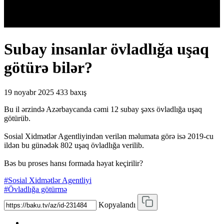
Subay insanlar övladlığa uşaq
götürə bilər?
19 noyabr 2025
433 baxış
Bu il ərzində Azərbaycanda cəmi 12 subay şəxs övladlığa uşaq
götürüb.
Sosial Xidmətlər Agentliyindən verilən məlumata görə isə 2019-cu
ildən bu günədək 802 uşaq övladlığa verilib.
Bəs bu proses hansı formada həyat keçirilir?
#Sosial Xidmətlər Agentliyi
#Övladlığa götürmə
Kopyalandı