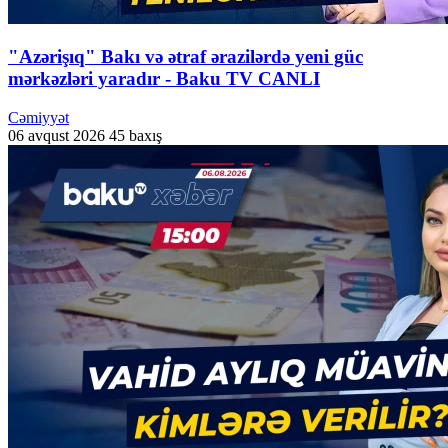
"Azərişıq" Bakı və ətraf ərazilərdə yeni güc
mərkəzləri yaradır - Baku TV CANLI
Cəmiyyət
06 avqust 2026
45 baxış