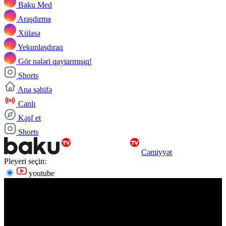
Baku Med
Araşdırma
Xülasə
Yekunlaşdıraq
Gör nələri qaytarmışıq!
Shorts
Ana səhifə
Canlı
Kəşf et
Shorts
Cəmiyyət
Pleyeri seçin:
youtube