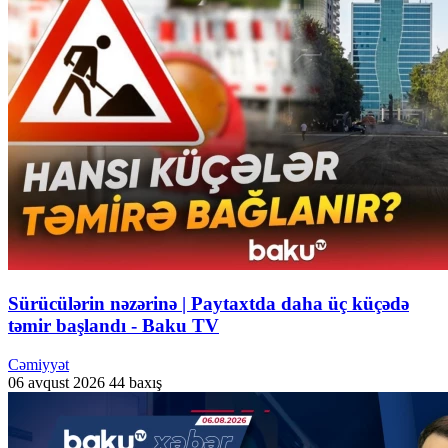
Sürücülərin nəzərinə | Paytaxtda daha üç küçədə
təmir başlandı - Baku TV
Cəmiyyət
06 avqust 2026
44 baxış