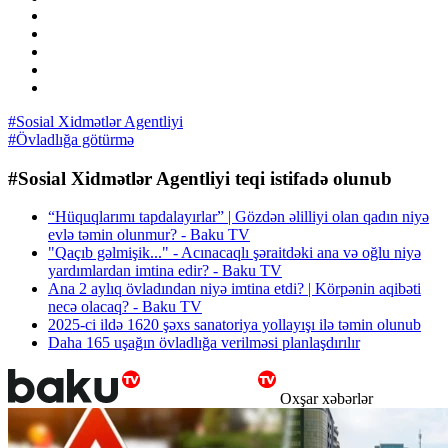
#Sosial Xidmətlər Agentliyi
#Övladlığa götürmə
#Sosial Xidmətlər Agentliyi teqi istifadə olunub
“Hüquqlarımı tapdalayırlar” | Gözdən əlilliyi olan qadın niyə
evlə təmin olunmur? - Baku TV
"Qaçıb gəlmişik..." - Acınacaqlı şəraitdəki ana və oğlu niyə
yardımlardan imtina edir? - Baku TV
Ana 2 aylıq övladından niyə imtina etdi? | Körpənin aqibəti
necə olacaq? - Baku TV
2025-ci ildə 1620 şəxs sanatoriya yollayışı ilə təmin olunub
Daha 165 uşağın övladlığa verilməsi planlaşdırılır
Oxşar xəbərlər