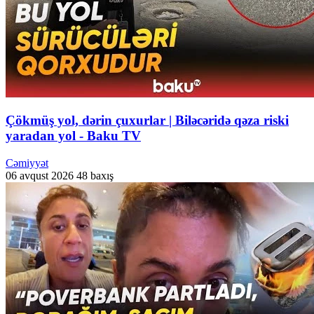
Çökmüş yol, dərin çuxurlar | Biləcəridə qəza riski
yaradan yol - Baku TV
Cəmiyyət
06 avqust 2026
48 baxış