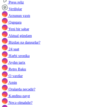
Press reliz
Verilişlər
Arzunun vaxtı
Qapqara
Yeni bir səhər
Aktual gündəm
Bizdən nə danışırlar?
24 saat
Hərbi xronika
Aydın tarix
Retro Baku
O vaxtlar
Amin
Oralarda necədir?
Kəndinə qayıt
Necə olmalıdır?