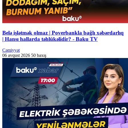
Belə işlətmək olmaz | Poverbankla bağlı xəbərdarlıq
| Hansı hallarda təhlükəlidir? - Baku TV
Cəmiyyət
06 avqust 2026
50 baxış