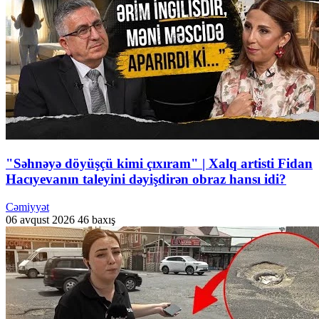
"Səhnəyə döyüşçü kimi çıxıram" | Xalq artisti Fidan
Hacıyevanın taleyini dəyişdirən obraz hansı idi?
Cəmiyyət
06 avqust 2026
46 baxış