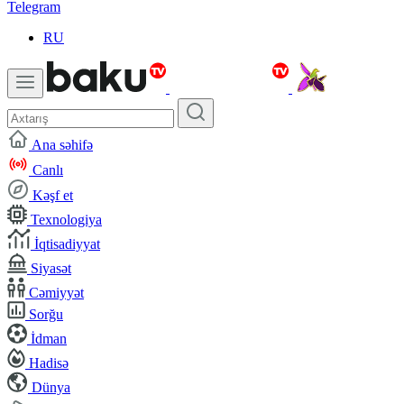
Telegram
RU
Ana səhifə
Canlı
Kəşf et
Texnologiya
İqtisadiyyat
Siyasət
Cəmiyyət
Sorğu
İdman
Hadisə
Dünya