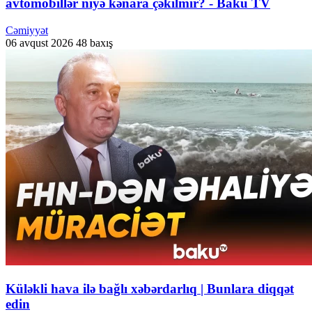
avtomobillər niyə kənara çəkilmir? - Baku TV
Cəmiyyət
06 avqust 2026
48 baxış
Küləkli hava ilə bağlı xəbərdarlıq | Bunlara diqqət
edin