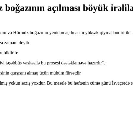
oğazının açılması böyük irəlilə
manı və Hörmüz boğazının yenidən açılmasını yüksək qiymətləndiririk".
ı zamanı deyib.
 bildirib:
i təşəbbüs vasitəsilə bu prosesi dəstəkləməyə hazırdır".
əsinin qarşısını almaq üçün mühüm fürsətdir.
dilmiş yekun saziş yoxdur. Bu məsələ bu həftənin cümə günü İsveçrədə