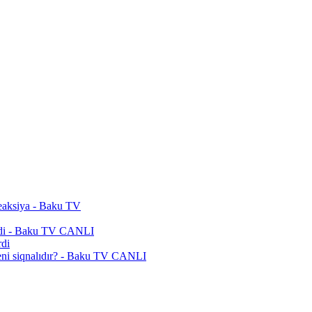
reaksiya - Baku TV
rildi - Baku TV CANLI
rdi
eni siqnalıdır? - Baku TV CANLI