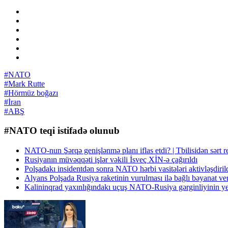
#NATO
#Mark Rutte
#Hörmüz boğazı
#İran
#ABŞ
#NATO teqi istifadə olunub
NATO-nun Şərqə genişlənmə planı iflas etdi? | Tbilisidən sərt 
Rusiyanın müvəqqəti işlər vəkili İsveç XİN-ə çağırıldı
Polşadakı insidentdən sonra NATO hərbi vasitələri aktivləşdi
Alyans Polşada Rusiya raketinin vurulması ilə bağlı bəyanat ve
Kalininqrad yaxınlığındakı uçuş NATO-Rusiya gərginliyinin y