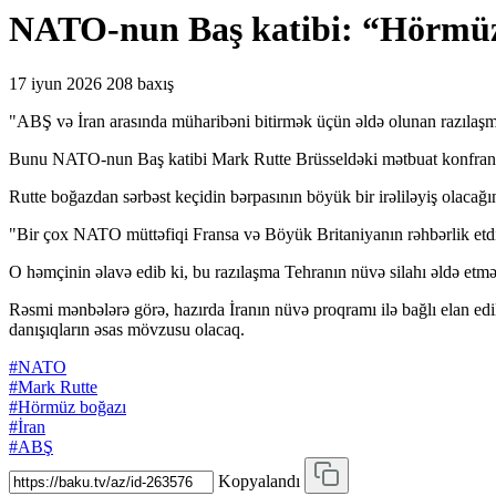
NATO-nun Baş katibi: “Hörmüz b
17 iyun 2026
208 baxış
"ABŞ və İran arasında müharibəni bitirmək üçün əldə olunan razılaş
Bunu NATO-nun Baş katibi Mark Rutte Brüsseldəki mətbuat konfrans
Rutte boğazdan sərbəst keçidin bərpasının böyük bir irəliləyiş olacağını
"Bir çox NATO müttəfiqi Fransa və Böyük Britaniyanın rəhbərlik etdiy
O həmçinin əlavə edib ki, bu razılaşma Tehranın nüvə silahı əldə etm
Rəsmi mənbələrə görə, hazırda İranın nüvə proqramı ilə bağlı elan e
danışıqların əsas mövzusu olacaq.
#NATO
#Mark Rutte
#Hörmüz boğazı
#İran
#ABŞ
Kopyalandı