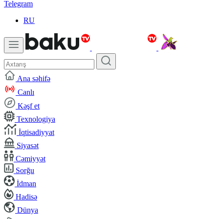
Telegram
RU
Ana səhifə
Canlı
Kəşf et
Texnologiya
İqtisadiyyat
Siyasət
Cəmiyyət
Sorğu
İdman
Hadisə
Dünya