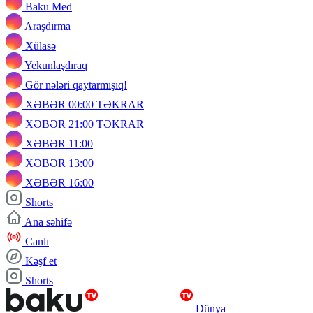
Baku Med
Araşdırma
Xülasə
Yekunlaşdıraq
Gör nələri qaytarmışıq!
XƏBƏR 00:00 TƏKRAR
XƏBƏR 21:00 TƏKRAR
XƏBƏR 11:00
XƏBƏR 13:00
XƏBƏR 16:00
Shorts
Ana səhifə
Canlı
Kəşf et
Shorts
Dünya