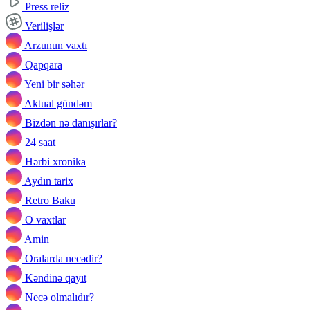
Press reliz
Verilişlər
Arzunun vaxtı
Qapqara
Yeni bir səhər
Aktual gündəm
Bizdən nə danışırlar?
24 saat
Hərbi xronika
Aydın tarix
Retro Baku
O vaxtlar
Amin
Oralarda necədir?
Kəndinə qayıt
Necə olmalıdır?