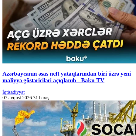
Azərbaycanın əsas neft yataqlarından biri üzrə yeni
maliyyə göstəriciləri açıqlanıb - Baku TV
İqtisadiyyat
07 avqust 2026
31 baxış