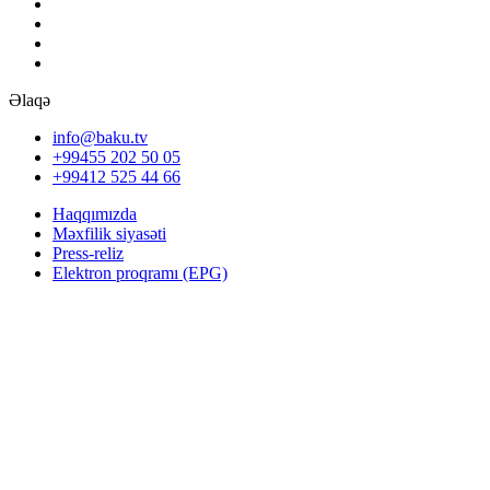
Əlaqə
info@baku.tv
+99455 202 50 05
+99412 525 44 66
Haqqımızda
Məxfilik siyasəti
Press-reliz
Elektron proqramı (EPG)