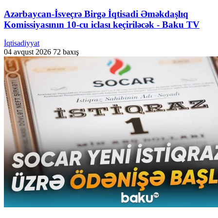
Azərbaycan-İsveçrə Birgə İqtisadi Əməkdaşlıq
Komissiyasının 10-cu iclası keçiriləcək - Baku TV
İqtisadiyyat
04 avqust 2026
72 baxış