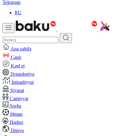
Telegram
RU
Ana səhifə
Canlı
Kəşf et
Texnologiya
İqtisadiyyat
Siyasət
Cəmiyyət
Sorğu
İdman
Hadisə
Dünya