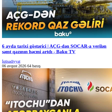
6 ayda tarixi göstərici | AÇG-dən SOCAR-a verilən
səmt qazının həcmi artdı - Baku TV
İqtisadiyyat
06 avqust 2026
64 baxış