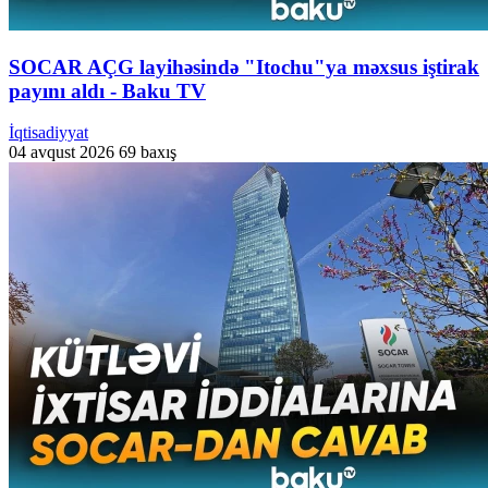
SOCAR AÇG layihəsində "Itochu"ya məxsus iştirak
payını aldı - Baku TV
İqtisadiyyat
04 avqust 2026
69 baxış