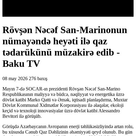
Rövşən Nəcəf San-Marinonun
nümayəndə heyəti ilə qaz
tədarükünü müzakirə edib -
Baku TV
08 may 2026
276 baxış
Mayın 7-də SOCAR-ın prezidenti Rövşən Nəcəf San-Marino
Respublikasının maliyyə və büdcə, nəqliyyat və energetika üzrə
dövlət katibi Marko Qatti və Əmək, iqtisadi planlaşdırma, Muxtar
Dövlət Kommunal Xidmətlər Korporasiyası ilə əlaqələr, ekoloji
keçid və texnoloji innovasiyalar üzrə dövlət katibi Alessandro
Bevitori ilə görüşüb.
Görüşdə Azərbaycanın Avropanın enerji təhlükəsizliyində artan rolu,
bu xüsusda Cənub Qaz Dəhlizinin əhəmiyyəti qeyd olunub. Bu gün