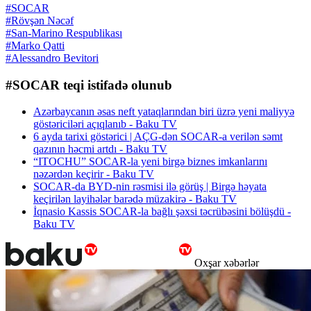
#SOCAR
#Rövşən Nəcəf
#San-Marino Respublikası
#Marko Qatti
#Alessandro Bevitori
#SOCAR teqi istifadə olunub
Azərbaycanın əsas neft yataqlarından biri üzrə yeni maliyyə
göstəriciləri açıqlanıb - Baku TV
6 ayda tarixi göstərici | AÇG-dən SOCAR-a verilən səmt
qazının həcmi artdı - Baku TV
“ITOCHU” SOCAR-la yeni birgə biznes imkanlarını
nəzərdən keçirir - Baku TV
SOCAR-da BYD-nin rəsmisi ilə görüş | Birgə həyata
keçirilən layihələr barədə müzakirə - Baku TV
İqnasio Kassis SOCAR-la bağlı şəxsi təcrübəsini bölüşdü -
Baku TV
Oxşar xəbərlər