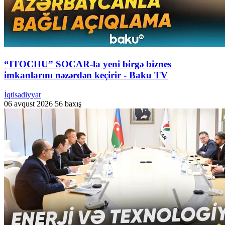
“ITOCHU” SOCAR-la yeni birgə biznes
imkanlarını nəzərdən keçirir - Baku TV
İqtisadiyyat
06 avqust 2026
56 baxış