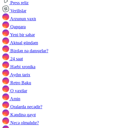
Press reliz
Verilişlər
Arzunun vaxtı
Qapqara
Yeni bir səhər
Aktual gündəm
Bizdən nə danışırlar?
24 saat
Hərbi xronika
Aydın tarix
Retro Baku
O vaxtlar
Amin
Oralarda necədir?
Kəndinə qayıt
Necə olmalıdır?