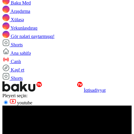
Baku Med
Araşdırma
Xülasə
Yekunlaşdıraq
Gör nələri qaytarmışıq!
Shorts
Ana səhifə
Canlı
Kəşf et
Shorts
İqtisadiyyat
Pleyeri seçin:
youtube