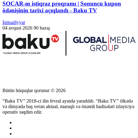
SOCAR-ın istiqraz proqramı | Sonuncu kupon
ödənişinin tarixi açıqlandı - Baku TV
İqtisadiyyat
04 avqust 2026
90 baxış
Bütün hüquqlar qorunur © 2026
“Baku TV” 2018-ci ilin fevral ayında yaradılıb. “Baku TV” ölkədə
və dünyada baş verən aktual, maraqlı və önəmli hadisələri izləyiciyə
operativ təqdim edir.