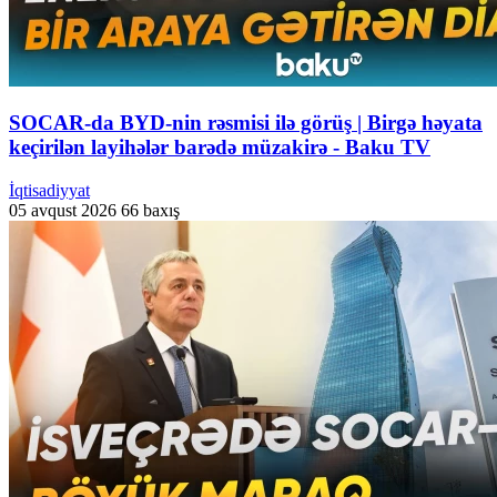
SOCAR-da BYD-nin rəsmisi ilə görüş | Birgə həyata
keçirilən layihələr barədə müzakirə - Baku TV
İqtisadiyyat
05 avqust 2026
66 baxış