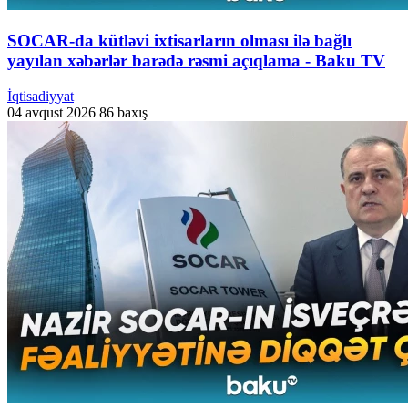
SOCAR-da kütləvi ixtisarların olması ilə bağlı
yayılan xəbərlər barədə rəsmi açıqlama - Baku TV
İqtisadiyyat
04 avqust 2026
86 baxış