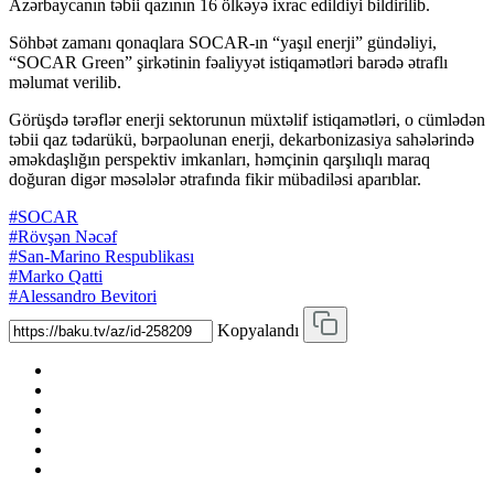
Azərbaycanın təbii qazının 16 ölkəyə ixrac edildiyi bildirilib.
Söhbət zamanı qonaqlara SOCAR-ın “yaşıl enerji” gündəliyi,
“SOCAR Green” şirkətinin fəaliyyət istiqamətləri barədə ətraflı
məlumat verilib.
Görüşdə tərəflər enerji sektorunun müxtəlif istiqamətləri, o cümlədən
təbii qaz tədarükü, bərpaolunan enerji, dekarbonizasiya sahələrində
əməkdaşlığın perspektiv imkanları, həmçinin qarşılıqlı maraq
doğuran digər məsələlər ətrafında fikir mübadiləsi aparıblar.
#SOCAR
#Rövşən Nəcəf
#San-Marino Respublikası
#Marko Qatti
#Alessandro Bevitori
Kopyalandı