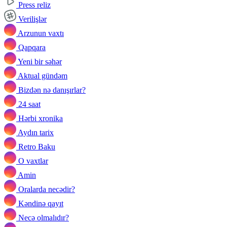
Press reliz
Verilişlər
Arzunun vaxtı
Qapqara
Yeni bir səhər
Aktual gündəm
Bizdən nə danışırlar?
24 saat
Hərbi xronika
Aydın tarix
Retro Baku
O vaxtlar
Amin
Oralarda necədir?
Kəndinə qayıt
Necə olmalıdır?