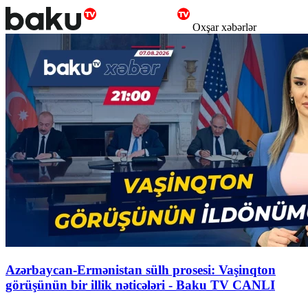
Oxşar xəbərlər
Azərbaycan-Ermənistan sülh prosesi: Vaşinqton
görüşünün bir illik nəticələri - Baku TV CANLI