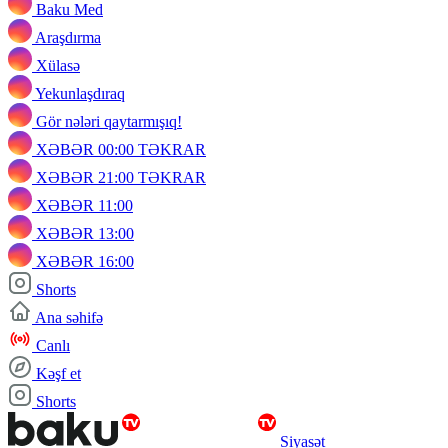
Baku Med
Araşdırma
Xülasə
Yekunlaşdıraq
Gör nələri qaytarmışıq!
XƏBƏR 00:00 TƏKRAR
XƏBƏR 21:00 TƏKRAR
XƏBƏR 11:00
XƏBƏR 13:00
XƏBƏR 16:00
Shorts
Ana səhifə
Canlı
Kəşf et
Shorts
Siyasət