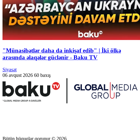
"Münasibətlər daha da inkişaf edib" | İki ölkə
arasında əlaqələr güclənir - Baku TV
Siyasət
06 avqust 2026
60 baxış
Bütün hüquqlar qorunur © 2026