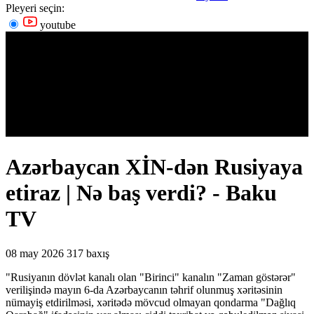
Pleyeri seçin:
youtube
Azərbaycan XİN-dən Rusiyaya
etiraz | Nə baş verdi? - Baku
TV
08 may 2026
317 baxış
"Rusiyanın dövlət kanalı olan "Birinci" kanalın "Zaman göstərər"
verilişində mayın 6-da Azərbaycanın təhrif olunmuş xəritəsinin
nümayiş etdirilməsi, xəritədə mövcud olmayan qondarma "Dağlıq