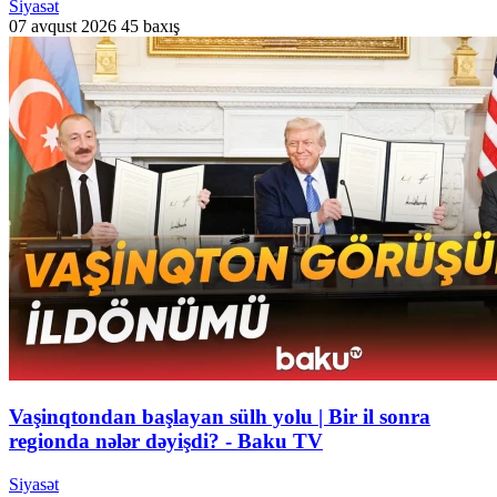
Siyasət
07 avqust 2026
45 baxış
Vaşinqtondan başlayan sülh yolu | Bir il sonra
regionda nələr dəyişdi? - Baku TV
Siyasət