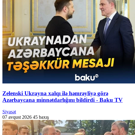
Zelenski Ukrayna xalqı ilə həmrəyliyə görə
Azərbaycana minnətdarlığını bildirdi - Baku TV
Siyasət
07 avqust 2026
45 baxış