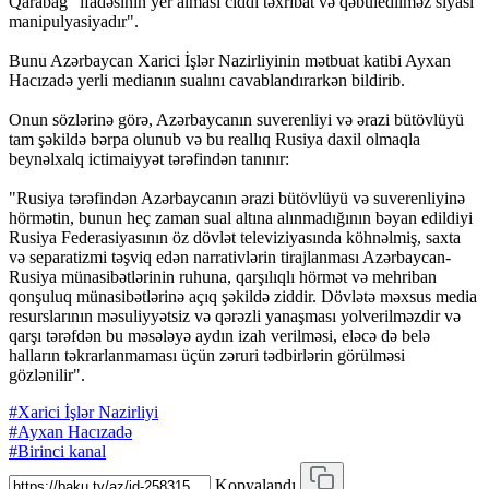
Qarabağ" ifadəsinin yer alması ciddi təxribat və qəbuledilməz siyasi
manipulyasiyadır".
Bunu Azərbaycan Xarici İşlər Nazirliyinin mətbuat katibi Ayxan
Hacızadə yerli medianın sualını cavablandırarkən bildirib.
Onun sözlərinə görə, Azərbaycanın suverenliyi və ərazi bütövlüyü
tam şəkildə bərpa olunub və bu reallıq Rusiya daxil olmaqla
beynəlxalq ictimaiyyət tərəfindən tanınır:
"Rusiya tərəfindən Azərbaycanın ərazi bütövlüyü və suverenliyinə
hörmətin, bunun heç zaman sual altına alınmadığının bəyan edildiyi
Rusiya Federasiyasının öz dövlət televiziyasında köhnəlmiş, saxta
və separatizmi təşviq edən narrativlərin tirajlanması Azərbaycan-
Rusiya münasibətlərinin ruhuna, qarşılıqlı hörmət və mehriban
qonşuluq münasibətlərinə açıq şəkildə ziddir. Dövlətə məxsus media
resurslarının məsuliyyətsiz və qərəzli yanaşması yolverilməzdir və
qarşı tərəfdən bu məsələyə aydın izah verilməsi, eləcə də belə
halların təkrarlanmaması üçün zəruri tədbirlərin görülməsi
gözlənilir".
#Xarici İşlər Nazirliyi
#Ayxan Hacızadə
#Birinci kanal
Kopyalandı