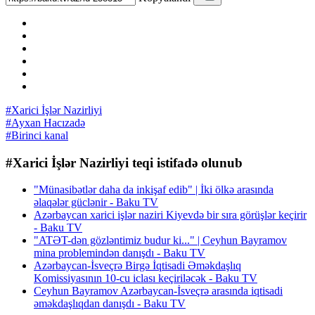
#Xarici İşlər Nazirliyi
#Ayxan Hacızadə
#Birinci kanal
#Xarici İşlər Nazirliyi teqi istifadə olunub
"Münasibətlər daha da inkişaf edib" | İki ölkə arasında
əlaqələr güclənir - Baku TV
Azərbaycan xarici işlər naziri Kiyevdə bir sıra görüşlər keçirir
- Baku TV
"ATƏT-dən gözləntimiz budur ki..." | Ceyhun Bayramov
mina problemindən danışdı - Baku TV
Azərbaycan-İsveçrə Birgə İqtisadi Əməkdaşlıq
Komissiyasının 10-cu iclası keçiriləcək - Baku TV
Ceyhun Bayramov Azərbaycan-İsveçrə arasında iqtisadi
əməkdaşlıqdan danışdı - Baku TV