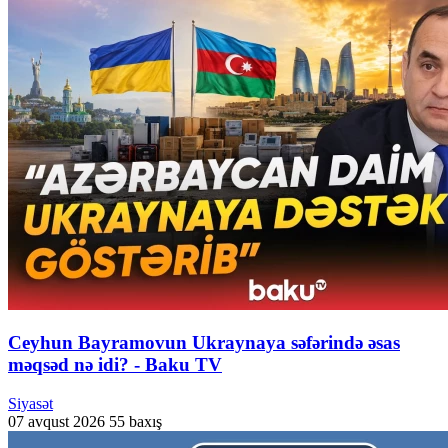
Ceyhun Bayramovun Ukraynaya səfərində əsas
məqsəd nə idi? - Baku TV
Siyasət
07 avqust 2026
55 baxış