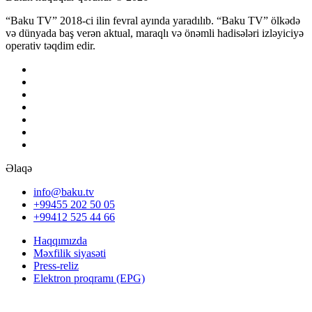
“Baku TV” 2018-ci ilin fevral ayında yaradılıb. “Baku TV” ölkədə
və dünyada baş verən aktual, maraqlı və önəmli hadisələri izləyiciyə
operativ təqdim edir.
Əlaqə
info@baku.tv
+99455 202 50 05
+99412 525 44 66
Haqqımızda
Məxfilik siyasəti
Press-reliz
Elektron proqramı (EPG)