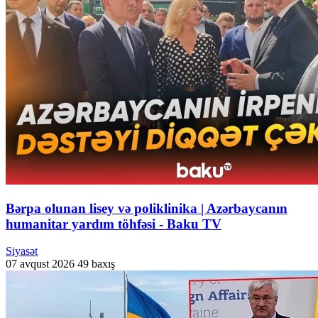
Bərpa olunan lisey və poliklinika | Azərbaycanın
humanitar yardım töhfəsi - Baku TV
Siyasət
07 avqust 2026
49 baxış