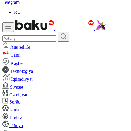
Telegram
RU
Ana səhifə
Canlı
Kəşf et
Texnologiya
İqtisadiyyat
Siyasət
Cəmiyyət
Sorğu
İdman
Hadisə
Dünya