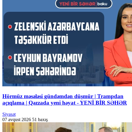
Hörmüz məsələsi gündəmdən düşmür | Trampdan
açıqlama | Qəzzada yeni həyat - YENİ BİR SƏHƏR
Siyasət
07 avqust 2026
51 baxış