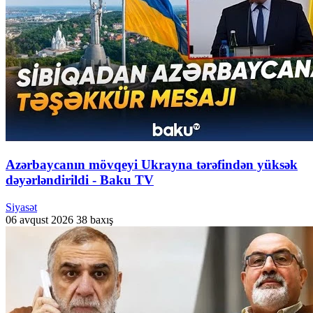
Azərbaycanın mövqeyi Ukrayna tərəfindən yüksək
dəyərləndirildi - Baku TV
Siyasət
06 avqust 2026
38 baxış