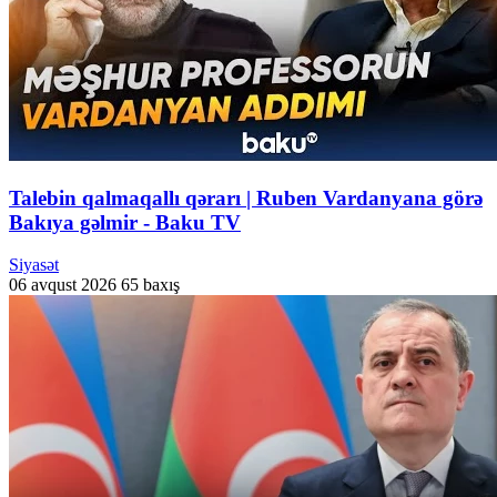
Talebin qalmaqallı qərarı | Ruben Vardanyana görə
Bakıya gəlmir - Baku TV
Siyasət
06 avqust 2026
65 baxış