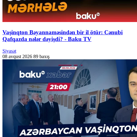
Vaşinqton Bəyannaməsindən bir il ötür: Cənubi
Qafqazda nələr dəyişdi? - Baku TV
Siyasət
08 avqust 2026
89 baxış