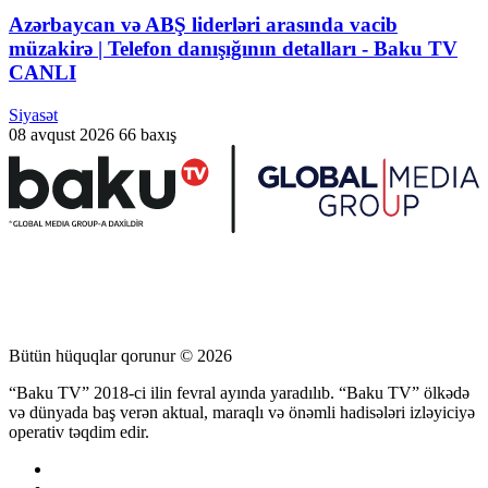
Azərbaycan və ABŞ liderləri arasında vacib
müzakirə | Telefon danışığının detalları - Baku TV
CANLI
Siyasət
08 avqust 2026
66 baxış
Bütün hüquqlar qorunur © 2026
“Baku TV” 2018-ci ilin fevral ayında yaradılıb. “Baku TV” ölkədə
və dünyada baş verən aktual, maraqlı və önəmli hadisələri izləyiciyə
operativ təqdim edir.