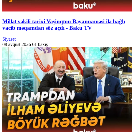
Millət vəkili tarixi Vaşinqton Bəyannaməsi ilə bağlı
vacib məqamdan söz açdı - Baku TV
Siyasət
08 avqust 2026
61 baxış