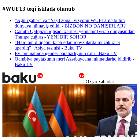
#WUF13 teqi istifadə olunub
“Ağıllı şəhər” və “Yaşıl zona” vizyonu WUF13-də bütün
dünyaya nümayiş edildi - BİZDƏN NƏ DANIŞIRLAR?
Cənubi Qafqazın iqtisadi xəritəsi yenilənir | Ərəb dünyasından
Trampa çağırış - YENİ BİR SƏHƏR
"Hamının diqqətini tələb edən mövzularda müzakirələr
apardıq" | Asiya rəsmisi - Baku TV
Ev təminatında gender bərabərliyinin rolu - Baku TV
Qambiya paytaxtının meri Azərbaycana minnətdarlıq bildirib -
Baku TV
Oxşar xəbərlər