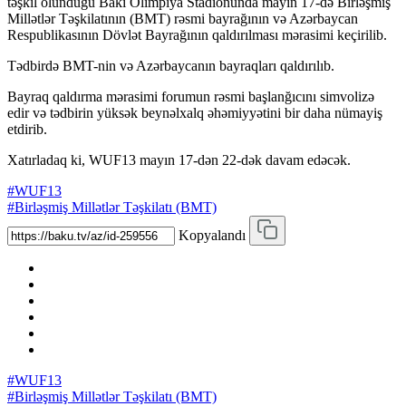
təşkil olunduğu Bakı Olimpiya Stadionunda mayın 17-də Birləşmiş
Millətlər Təşkilatının (BMT) rəsmi bayrağının və Azərbaycan
Respublikasının Dövlət Bayrağının qaldırılması mərasimi keçirilib.
Tədbirdə BMT-nin və Azərbaycanın bayraqları qaldırılıb.
Bayraq qaldırma mərasimi forumun rəsmi başlanğıcını simvolizə
edir və tədbirin yüksək beynəlxalq əhəmiyyətini bir daha nümayiş
etdirib.
Xatırladaq ki, WUF13 mayın 17-dən 22-dək davam edəcək.
#WUF13
#Birləşmiş Millətlər Təşkilatı (BMT)
Kopyalandı
#WUF13
#Birləşmiş Millətlər Təşkilatı (BMT)