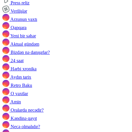
Press reliz
Verilişlər
Arzunun vaxtı
Qapqara
Yeni bir səhər
Aktual gündəm
Bizdən nə danışırlar?
24 saat
Hərbi xronika
Aydın tarix
Retro Baku
O vaxtlar
Amin
Oralarda necədir?
Kəndinə qayıt
Necə olmalıdır?