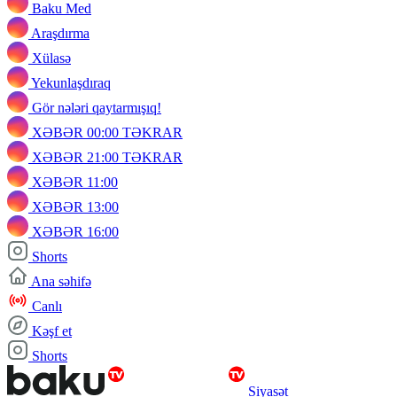
Baku Med
Araşdırma
Xülasə
Yekunlaşdıraq
Gör nələri qaytarmışıq!
XƏBƏR 00:00 TƏKRAR
XƏBƏR 21:00 TƏKRAR
XƏBƏR 11:00
XƏBƏR 13:00
XƏBƏR 16:00
Shorts
Ana səhifə
Canlı
Kəşf et
Shorts
Siyasət