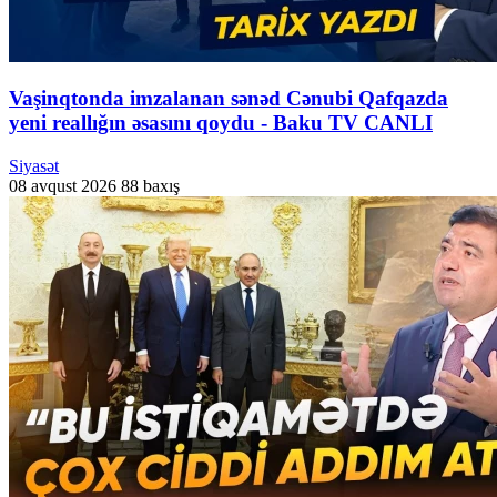
Vaşinqtonda imzalanan sənəd Cənubi Qafqazda
yeni reallığın əsasını qoydu - Baku TV CANLI
Siyasət
08 avqust 2026
88 baxış