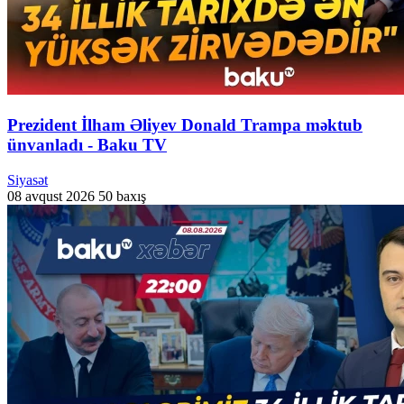
Prezident İlham Əliyev Donald Trampa məktub
ünvanladı - Baku TV
Siyasət
08 avqust 2026
50 baxış