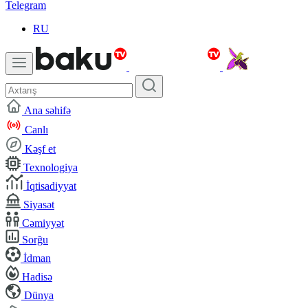
Telegram
RU
Ana səhifə
Canlı
Kəşf et
Texnologiya
İqtisadiyyat
Siyasət
Cəmiyyət
Sorğu
İdman
Hadisə
Dünya