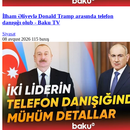
İlham Əliyevlə Donald Tramp arasında telefon
danışığı olub - Baku TV
Siyasət
08 avqust 2026
115 baxış