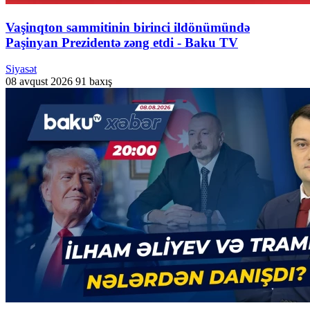
Vaşinqton sammitinin birinci ildönümündə
Paşinyan Prezidentə zəng etdi - Baku TV
Siyasət
08 avqust 2026
91 baxış