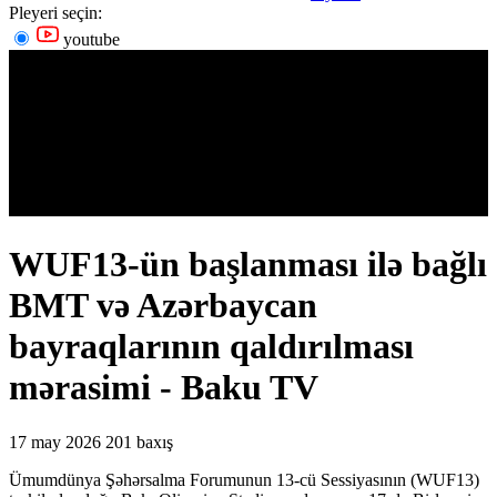
Pleyeri seçin:
youtube
WUF13-ün başlanması ilə bağlı
BMT və Azərbaycan
bayraqlarının qaldırılması
mərasimi - Baku TV
17 may 2026
201 baxış
Ümumdünya Şəhərsalma Forumunun 13-cü Sessiyasının (WUF13)