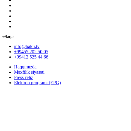
Əlaqə
info@baku.tv
+99455 202 50 05
+99412 525 44 66
Haqqımızda
Məxfilik siyasəti
Press-reliz
Elektron proqramı (EPG)