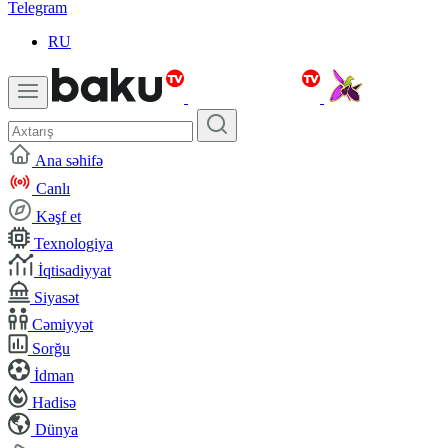
Telegram
RU
Ana səhifə
Canlı
Kəşf et
Texnologiya
İqtisadiyyat
Siyasət
Cəmiyyət
Sorğu
İdman
Hadisə
Dünya