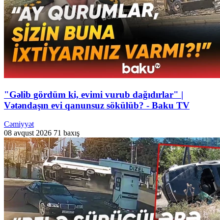
"Gəlib gördüm ki, evimi vurub dağıdırlar" |
Vətəndaşın evi qanunsuz sökülüb? - Baku TV
Cəmiyyət
08 avqust 2026
71 baxış