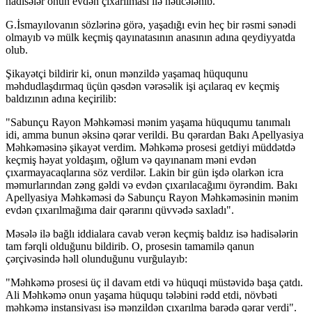
hadisələr onun evdən çıxarılması ilə nəticələnib.
G.İsmayılovanın sözlərinə görə, yaşadığı evin heç bir rəsmi sənədi
olmayıb və mülk keçmiş qayınatasının anasının adına qeydiyyatda
olub.
Şikayətçi bildirir ki, onun mənzildə yaşamaq hüququnu
məhdudlaşdırmaq üçün qəsdən vərəsəlik işi açılaraq ev keçmiş
baldızının adına keçirilib:
"Sabunçu Rayon Məhkəməsi mənim yaşama hüququmu tanımalı
idi, amma bunun əksinə qərar verildi. Bu qərardan Bakı Apellyasiya
Məhkəməsinə şikayət verdim. Məhkəmə prosesi getdiyi müddətdə
keçmiş həyat yoldaşım, oğlum və qayınanam məni evdən
çıxarmayacaqlarına söz verdilər. Lakin bir gün işdə olarkən icra
məmurlarından zəng gəldi və evdən çıxarılacağımı öyrəndim. Bakı
Apellyasiya Məhkəməsi də Sabunçu Rayon Məhkəməsinin mənim
evdən çıxarılmağıma dair qərarını qüvvədə saxladı".
Məsələ ilə bağlı iddialara cavab verən keçmiş baldız isə hadisələrin
tam fərqli olduğunu bildirib. O, prosesin tamamilə qanun
çərçivəsində həll olunduğunu vurğulayıb:
"Məhkəmə prosesi üç il davam etdi və hüquqi müstəvidə başa çatdı.
Ali Məhkəmə onun yaşama hüququ tələbini rədd etdi, növbəti
məhkəmə instansiyası isə mənzildən çıxarılma barədə qərar verdi".