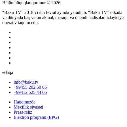
Bütün hüquqlar qorunur © 2026
“Baku TV” 2018-ci ilin fevral ayında yaradılıb. “Baku TV” ölkədə
və dünyada baş verən aktual, maraqlı və önəmli hadisələri izləyiciyə
operativ təqdim edir.
Əlaqə
info@baku.tv
+99455 202 50 05
+99412 525 44 66
Haqqımızda
Məxfilik siyasəti
Press-reliz
Elektron proqramı (EPG)