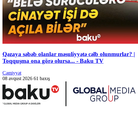
Qəzaya səbəb olanlar məsuliyyətə cəlb olunmurlar? |
Toqquşma ona görə olursa... - Baku TV
Cəmiyyət
08 avqust 2026
61 baxış