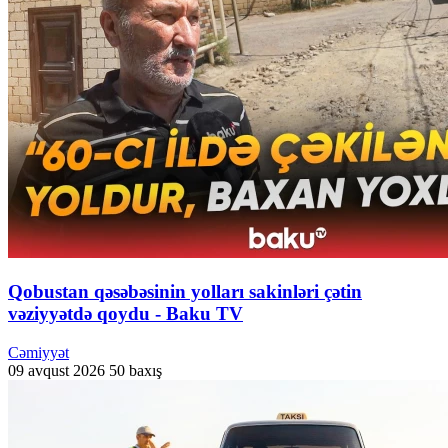
Qobustan qəsəbəsinin yolları sakinləri çətin
vəziyyətdə qoydu - Baku TV
Cəmiyyət
09 avqust 2026
50 baxış