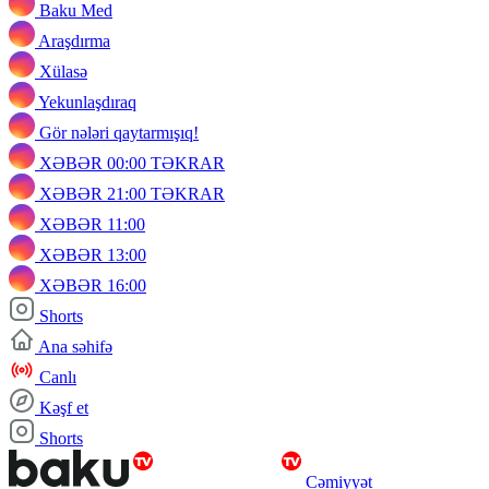
Baku Med
Araşdırma
Xülasə
Yekunlaşdıraq
Gör nələri qaytarmışıq!
XƏBƏR 00:00 TƏKRAR
XƏBƏR 21:00 TƏKRAR
XƏBƏR 11:00
XƏBƏR 13:00
XƏBƏR 16:00
Shorts
Ana səhifə
Canlı
Kəşf et
Shorts
Cəmiyyət