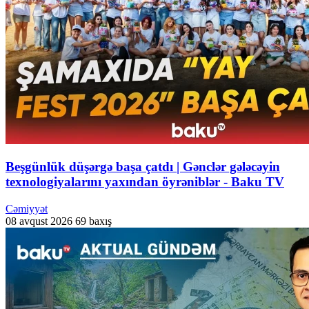
Beşgünlük düşərgə başa çatdı | Gənclər gələcəyin
texnologiyalarını yaxından öyrəniblər - Baku TV
Cəmiyyət
08 avqust 2026
69 baxış