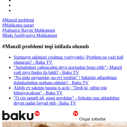
#Mənzil problemi
#Məhkəmə qərarı
#Sabunçu Rayon Məhkəməsi
#Bakı Apellyasiya Məhkəməsi
#Mənzil problemi teqi istifadə olunub
Sumqayıt sakinləri çıxılmaz vəziyyətdə | Problem nə vaxt həll
olunacaq? - Baku TV
“Jurnalistləri çağıracağıq deyə qorxudan bunu edib” | Mənzil
vədi niyə fiasko ilə bitdi? - Baku TV
"Nə pulu qaytarırlar, nə evi verirlər" | Sakinlər ağlasığmaz
dələduzluğun qurbanı oldular? - Baku TV
Aldığı ev sakinin başına iş açdı | "Dedi ki, sübut edə
bilməyəcəksən" - Baku TV
"O cür təmirli idi, məni qovdular" - Şirkətin onu aldatdığını
deyən qadın fəryad etdi - Baku TV
Oxşar xəbərlər