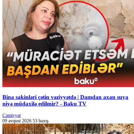
Bina sakinləri çətin vəziyyətdə | Damdan axan suya
niyə müdaxilə edilmir? - Baku TV
Cəmiyyət
09 avqust 2026
53 baxış