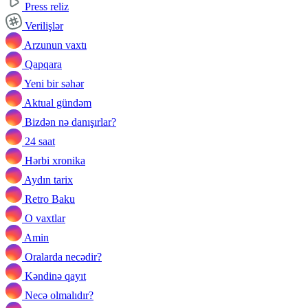
Press reliz
Verilişlər
Arzunun vaxtı
Qapqara
Yeni bir səhər
Aktual gündəm
Bizdən nə danışırlar?
24 saat
Hərbi xronika
Aydın tarix
Retro Baku
O vaxtlar
Amin
Oralarda necədir?
Kəndinə qayıt
Necə olmalıdır?