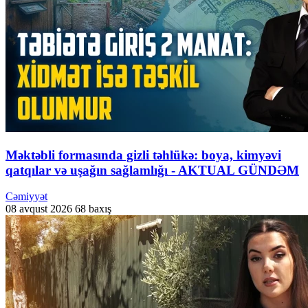
Məktəbli formasında gizli təhlükə: boya, kimyəvi
qatqılar və uşağın sağlamlığı - AKTUAL GÜNDƏM
Cəmiyyət
08 avqust 2026
68 baxış