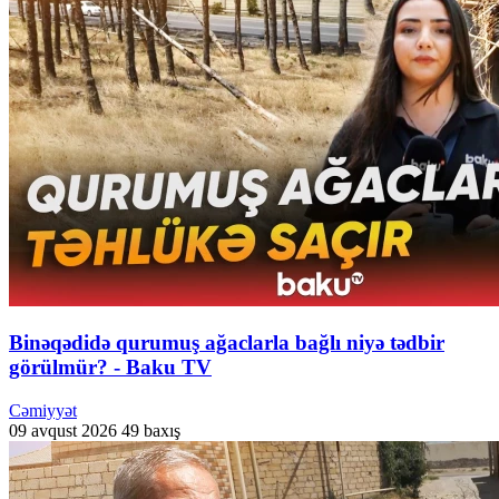
Binəqədidə qurumuş ağaclarla bağlı niyə tədbir
görülmür? - Baku TV
Cəmiyyət
09 avqust 2026
49 baxış