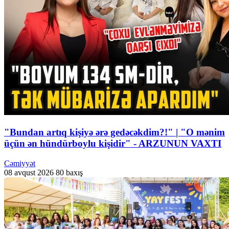
"Bundan artıq kişiyə ərə gedəcəkdim?!" | "O mənim
üçün ən hündürboylu kişidir" - ARZUNUN VAXTI
Cəmiyyət
08 avqust 2026
80 baxış