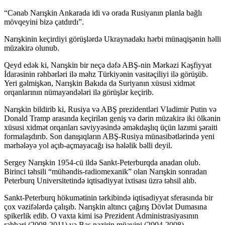
“Cənab Narışkin Ankarada idi və orada Rusiyanın planla bağlı
mövqeyini bizə çatdırdı”.
Narışkinin keçirdiyi görüşlərdə Ukraynadakı hərbi münaqişənin həlli
müzakirə olunub.
Qeyd edək ki, Narışkin bir neçə dəfə ABŞ-nin Mərkəzi Kəşfiyyat
İdarəsinin rəhbərləri ilə məhz Türkiyənin vasitəçiliyi ilə görüşüb.
Yeri gəlmişkən, Narışkin Bakıda da Suriyanın xüsusi xidmət
orqanlarının nümayəndələri ilə görüşlər keçirib.
Narışkin bildirib ki, Rusiya və ABŞ prezidentləri Vladimir Putin və
Donald Tramp arasında keçirilən geniş və dərin müzakirə iki ölkənin
xüsusi xidmət orqanları səviyyəsində əməkdaşlıq üçün lazımi şəraiti
formalaşdırıb. Son danışıqların ABŞ-Rusiya münasibətlərində yeni
mərhələyə yol açıb-açmayacağı isə hələlik bəlli deyil.
Sergey Narışkin 1954-cü ildə Sankt-Peterburqda anadan olub.
Birinci təhsili “mühəndis-radiomexanik” olan Narışkin sonradan
Peterburq Universitetində iqtisadiyyat ixtisası üzrə təhsil alıb.
Sankt-Peterburq hökumətinin tərkibində iqtisadiyyat sferasında bir
çox vəzifələrdə çalışıb. Narışkin altıncı çağırış Dövlət Dumasına
spikerlik edib. O vaxta kimi isə Prezident Administrasiyasının
rəhbəri (2008-2011) və Baş nazirin müavini (2004-2008)