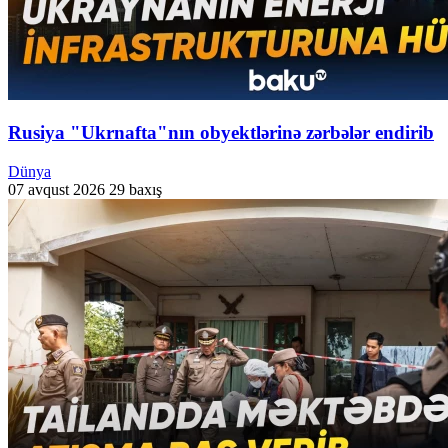
Rusiya "Ukrnafta"nın obyektlərinə zərbələr endirib
Dünya
07 avqust 2026
29 baxış