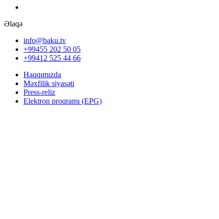
Əlaqə
info@baku.tv
+99455 202 50 05
+99412 525 44 66
Haqqımızda
Məxfilik siyasəti
Press-reliz
Elektron proqramı (EPG)