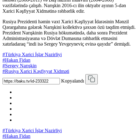
vəzifələrində çalışıb. Narışkin 2016-cı ilin oktyabr ayının 5-dən
Xarici Kəşfiyyat Xidmətinə rəhbərlik edir.
Rusiya Prezidenti həmin vaxt Xarici Kəşfiyyat İdarəsinin Mənzil
Qərargahına gələrək Narışkini kollektivə şəxsən özü təqdim etmişdi.
Prezident Narışkinin Rusiya hökumətində, daha sonra Prezident
Administrasiyasına və Dövlət Dumasına rəhbərlik etməsini
xatırladaraq “indi isə Sergey Yevgeyneviç evinə qayıdır” demişdi.
#Türkiyə Xarici İşlər Nazirliyi
#Hakan Fidan
#Sergey Narışkin
#Rusiya Xarici Kəşfiyyat Xidməti
Kopyalandı
#Türkiyə Xarici İşlər Nazirliyi
#Hakan Fidan