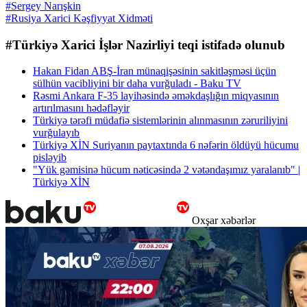
#Sergey Narışkin
#Rusiya Xarici Kəşfiyyat Xidməti
#Türkiyə Xarici İşlər Nazirliyi teqi istifadə olunub
Hakan Fidan ABŞ-İran münaqişəsinin sakitləşməsi üçün
sülhün vacibliyini bir daha vurğuladı - Baku TV
Rəsmi Ankara F-35 layihəsində əməkdaşlığın miqyasının
artırılmasını hədəfləyir
Türkiyə tərəfi müdafiə sistemlərinin alınmasının zəruriliyini
vurğulayıb
Türkiyə XİN Suriyanın paytaxtında 6 nəfərin öldüyü hücumu
pisləyib
"Yük gəmisinə hücum nəticəsində 2 vətəndaşımız yaralanıb" |
Türkiyə XİN
Oxşar xəbərlər