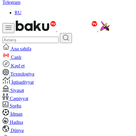
Telegram
RU
Ana səhifə
Canlı
Kəşf et
Texnologiya
İqtisadiyyat
Siyasət
Cəmiyyət
Sorğu
İdman
Hadisə
Dünya