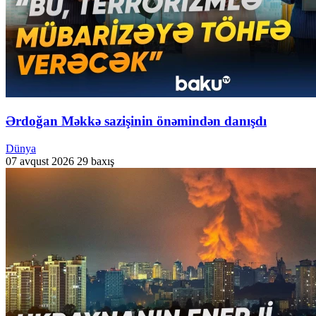
Ərdoğan Məkkə sazişinin önəmindən danışdı
Dünya
07 avqust 2026
29 baxış