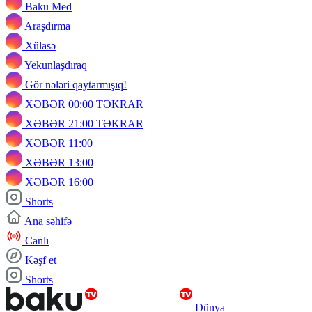
Baku Med
Araşdırma
Xülasə
Yekunlaşdıraq
Gör nələri qaytarmışıq!
XƏBƏR 00:00 TƏKRAR
XƏBƏR 21:00 TƏKRAR
XƏBƏR 11:00
XƏBƏR 13:00
XƏBƏR 16:00
Shorts
Ana səhifə
Canlı
Kəşf et
Shorts
Dünya