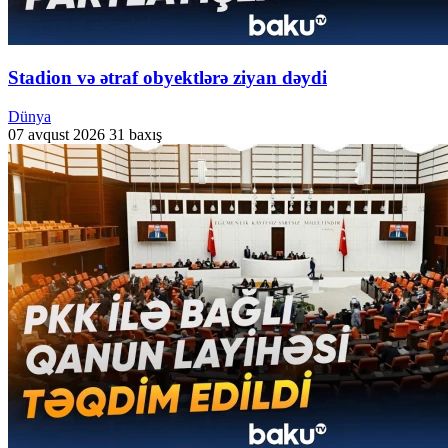
Stadion və ətraf obyektlərə ziyan dəydi
Dünya
07 avqust 2026
31 baxış