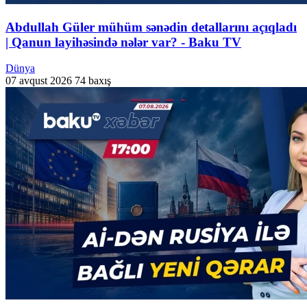
Abdullah Güler mühüm sənədin detallarını açıqladı
| Qanun layihəsində nələr var? - Baku TV
Dünya
07 avqust 2026
74 baxış