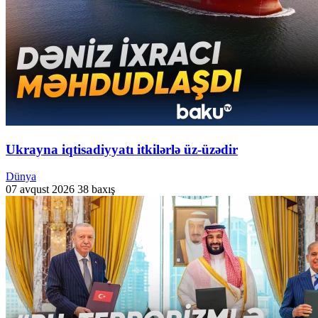
Ukrayna iqtisadiyyatı itkilərlə üz-üzədir
Dünya
07 avqust 2026
38 baxış