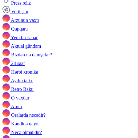
Press reliz
Verilişlər
Arzunun vaxtı
Qapqara
Yeni bir səhər
Aktual gündəm
Bizdən nə danışırlar?
24 saat
Hərbi xronika
Aydın tarix
Retro Baku
O vaxtlar
Amin
Oralarda necədir?
Kəndinə qayıt
Necə olmalıdır?