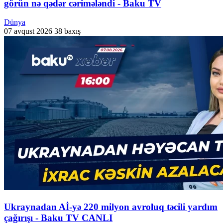
görün nə qədər cərimələndi - Baku TV
Dünya
07 avqust 2026
38 baxış
Ukraynadan Aİ-yə 220 milyon avroluq təcili yardım
çağırışı - Baku TV CANLI