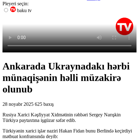
Pleyeri seçin:
baku tv
Ankarada Ukraynadakı hərbi
münaqişənin həlli müzakirə
olunub
28 noyabr 2025
625 baxış
Rusiya Xarici Kəşfiyyat Xidmətinin rəhbəri Sergey Narışkin
Türkiyə paytaxtına işgüzar səfər edib.
Türkiyənin xarici işlər naziri Hakan Fidan bunu Berlində keçirdiyi
mətbuat konfransında deyib: