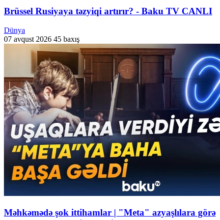
Brüssel Rusiyaya təzyiqi artırır? - Baku TV CANLI
Dünya
07 avqust 2026
45 baxış
Məhkəmədə şok ittihamlar | "Meta" azyaşlılara görə