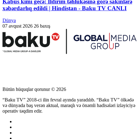
Kabus kimi gecə: İldırım təhlükəsinə görə sakinlərə
xəbərdarlıq edildi | Hindistan - Baku TV CANLI
Dünya
07 avqust 2026
26 baxış
Bütün hüquqlar qorunur © 2026
“Baku TV” 2018-ci ilin fevral ayında yaradılıb. “Baku TV” ölkədə
və dünyada baş verən aktual, maraqlı və önəmli hadisələri izləyiciyə
operativ təqdim edir.