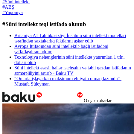
#Süni intellekt
#ABŞ
#Yaponiya
#Süni intellekt teqi istifadə olunub
Britaniya AI Təhlükəsizliyi İnstitutu süni intellekt modelləri
tərəfindən saxtakarlıq faktlarını aşkar edib
Avropa İttifaqından süni intellektlə bağlı istifadəni
şəffaflaşdıran addım
Texnologiya nəhənglərinin süni intellektə yatırımları 1 trln.
dolları ötüb
Süni intellekt əsaslı həllər istehsalın və təbii qazdan istifadənin
səmərəliliyini artırıb - Baku TV
“Onlarla işləyərkən maksimum ehtiyatlı olmaq lazımdır” |
Mustafa Süleyman
Oxşar xəbərlər