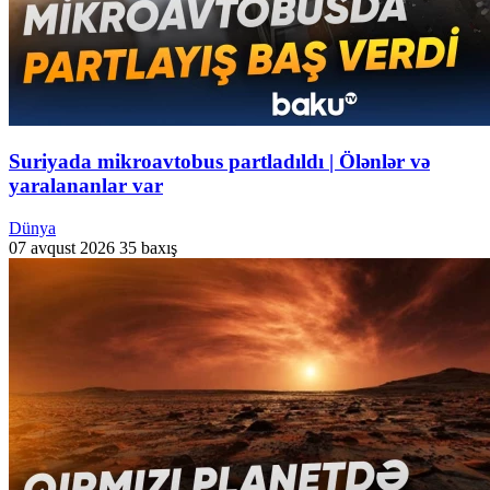
Suriyada mikroavtobus partladıldı | Ölənlər və
yaralananlar var
Dünya
07 avqust 2026
35 baxış