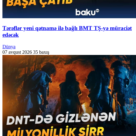
Tərəflər yeni qətnamə ilə bağlı BMT TŞ-yə müraciət
edəcək
Dünya
07 avqust 2026
35 baxış