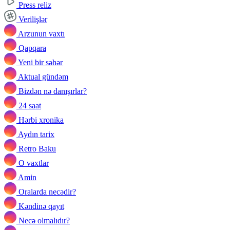
Press reliz
Verilişlər
Arzunun vaxtı
Qapqara
Yeni bir səhər
Aktual gündəm
Bizdən nə danışırlar?
24 saat
Hərbi xronika
Aydın tarix
Retro Baku
O vaxtlar
Amin
Oralarda necədir?
Kəndinə qayıt
Necə olmalıdır?