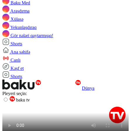
Baku Med
Araşdırma
Xülasə
Yekunlaşdıraq
Gör nələri qaytarmışıq!
Shorts
Ana səhifə
Canlı
Kəşf et
Shorts
Dünya
Pleyeri seçin:
baku tv