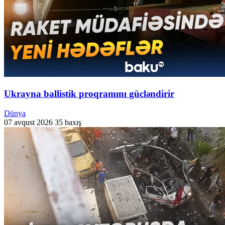
Ukrayna ballistik proqramını gücləndirir
Dünya
07 avqust 2026
35 baxış