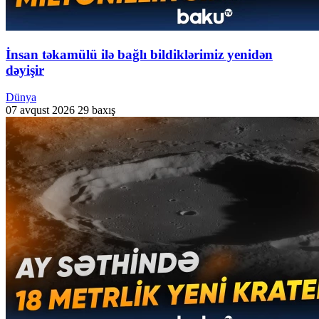
İnsan təkamülü ilə bağlı bildiklərimiz yenidən
dəyişir
Dünya
07 avqust 2026
29 baxış