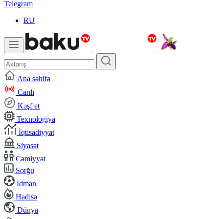
Telegram
RU
Ana səhifə
Canlı
Kəşf et
Texnologiya
İqtisadiyyat
Siyasət
Cəmiyyət
Sorğu
İdman
Hadisə
Dünya