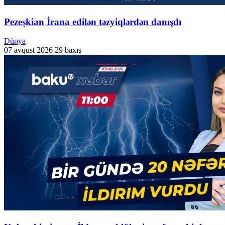
Pezeşkian İrana edilən təzyiqlərdən danışdı
Dünya
07 avqust 2026
29 baxış