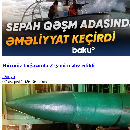
Hörmüz boğazında 2 gəmi məhv edildi
Dünya
07 avqust 2026
36 baxış