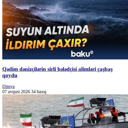
Qədim dənizçilərin sirli bələdçisi alimləri çaşbaş
qoydu
Dünya
07 avqust 2026
34 baxış