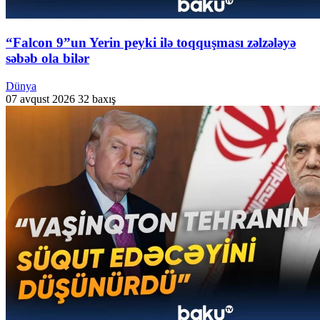
“Falcon 9”un Yerin peyki ilə toqquşması zəlzələyə
səbəb ola bilər
Dünya
07 avqust 2026
32 baxış