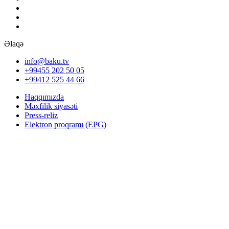
Əlaqə
info@baku.tv
+99455 202 50 05
+99412 525 44 66
Haqqımızda
Məxfilik siyasəti
Press-reliz
Elektron proqramı (EPG)