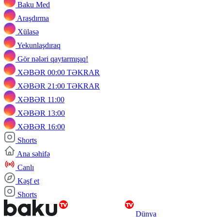
Baku Med
Araşdırma
Xülasə
Yekunlaşdıraq
Gör nələri qaytarmışıq!
XƏBƏR 00:00 TƏKRAR
XƏBƏR 21:00 TƏKRAR
XƏBƏR 11:00
XƏBƏR 13:00
XƏBƏR 16:00
Shorts
Ana səhifə
Canlı
Kəşf et
Shorts
Dünya