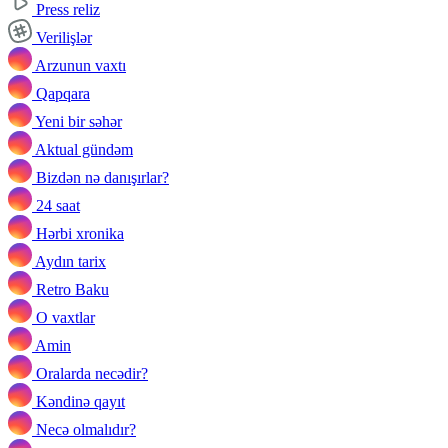
Press reliz
Verilişlər
Arzunun vaxtı
Qapqara
Yeni bir səhər
Aktual gündəm
Bizdən nə danışırlar?
24 saat
Hərbi xronika
Aydın tarix
Retro Baku
O vaxtlar
Amin
Oralarda necədir?
Kəndinə qayıt
Necə olmalıdır?