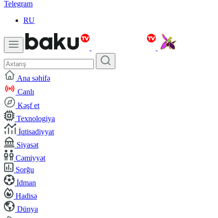
Telegram
RU
Ana səhifə
Canlı
Kəşf et
Texnologiya
İqtisadiyyat
Siyasət
Cəmiyyət
Sorğu
İdman
Hadisə
Dünya