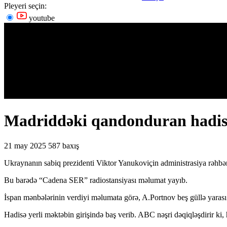
Pleyeri seçin:
youtube
Madriddəki qandonduran hadisəni
21 may 2025
587 baxış
Ukraynanın sabiq prezidenti Viktor Yanukoviçin administrasiya rəhbə
Bu barədə “Cadena SER” radiostansiyası məlumat yayıb.
İspan mənbələrinin verdiyi məlumata görə, A.Portnov beş güllə yarası a
Hadisə yerli məktəbin girişində baş verib. ABC nəşri dəqiqləşdirir ki,