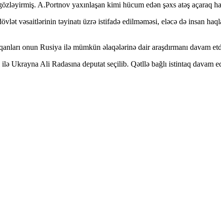
gözləyirmiş. A.Portnov yaxınlaşan kimi hücum edən şəxs atəş açaraq ha
ət vəsaitlərinin təyinatı üzrə istifadə edilməməsi, eləcə də insan haqlar
qanları onun Rusiya ilə mümkün əlaqələrinə dair araşdırmanı davam etdi
ə Ukrayna Ali Radasına deputat seçilib. Qətllə bağlı istintaq davam ed