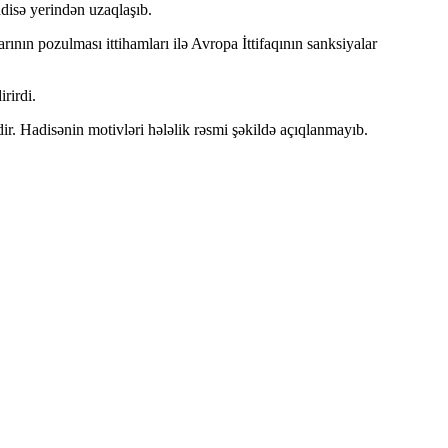
disə yerindən uzaqlaşıb.
ının pozulması ittihamları ilə Avropa İttifaqının sanksiyalar
rirdi.
ir. Hadisənin motivləri hələlik rəsmi şəkildə açıqlanmayıb.