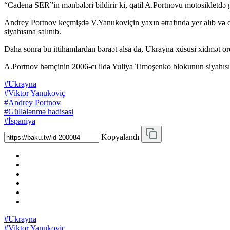
“Cadena SER”in mənbələri bildirir ki, qatil A.Portnovu motosikletdə 
Andrey Portnov keçmişdə V.Yanukoviçin yaxın ətrafında yer alıb və dövl
siyahısına salınıb.
Daha sonra bu ittihamlardan bəraət alsa da, Ukrayna xüsusi xidmət or
A.Portnov həmçinin 2006-cı ildə Yuliya Timoşenko blokunun siyahısı il
#Ukrayna
#Viktor Yanukoviç
#Andrey Portnov
#Güllələnmə hadisəsi
#İspaniya
Kopyalandı
#Ukrayna
#Viktor Yanukoviç