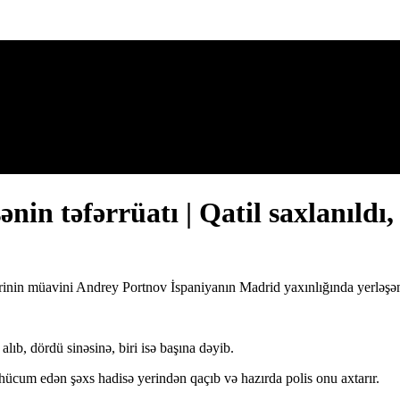
n təfərrüatı | Qatil saxlanıldı, 
rinin müavini Andrey Portnov İspaniyanın Madrid yaxınlığında yerləşən
lıb, dördü sinəsinə, biri isə başına dəyib.
 hücum edən şəxs hadisə yerindən qaçıb və hazırda polis onu axtarır.