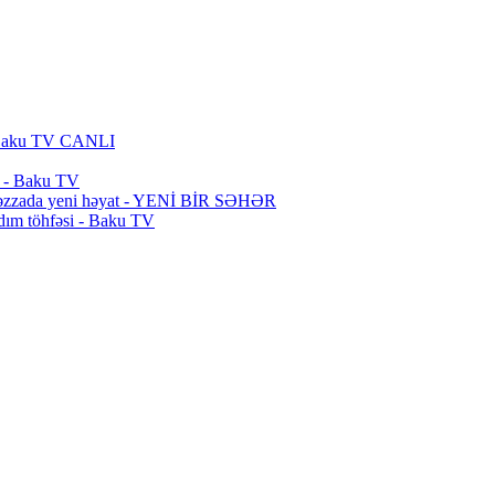
 - Baku TV CANLI
? - Baku TV
Qəzzada yeni həyat - YENİ BİR SƏHƏR
rdım töhfəsi - Baku TV