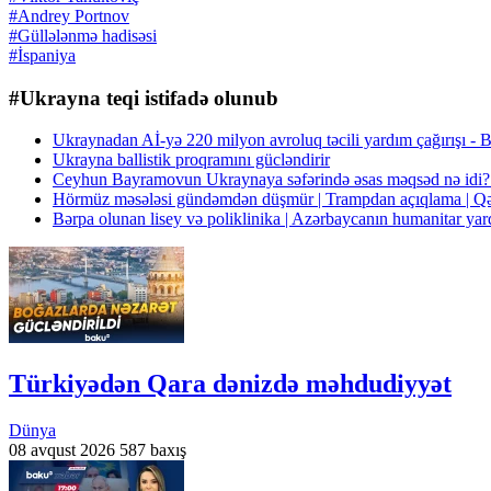
#Andrey Portnov
#Güllələnmə hadisəsi
#İspaniya
#Ukrayna teqi istifadə olunub
Ukraynadan Aİ-yə 220 milyon avroluq təcili yardım çağırışı
Ukrayna ballistik proqramını gücləndirir
Ceyhun Bayramovun Ukraynaya səfərində əsas məqsəd nə idi
Hörmüz məsələsi gündəmdən düşmür | Trampdan açıqlama | 
Bərpa olunan lisey və poliklinika | Azərbaycanın humanitar ya
Türkiyədən Qara dənizdə məhdudiyyət
Dünya
08 avqust 2026
587 baxış