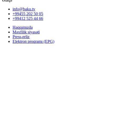
Əlaqə
info@baku.tv
+99455 202 50 05
+99412 525 44 66
Haqqımızda
Məxfilik siyasəti
Press-reliz
Elektron proqramı (EPG)