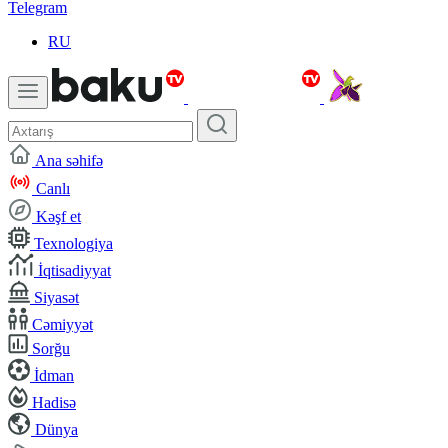
Telegram
RU
Ana səhifə
Canlı
Kəşf et
Texnologiya
İqtisadiyyat
Siyasət
Cəmiyyət
Sorğu
İdman
Hadisə
Dünya