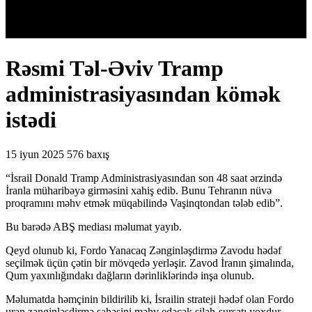
Rəsmi Təl-Əviv Tramp
administrasiyasından kömək
istədi
15 iyun 2025
576 baxış
“İsrail Donald Tramp Administrasiyasından son 48 saat ərzində
İranla müharibəyə girməsini xahiş edib. Bunu Tehranın nüvə
proqramını məhv etmək müqabilində Vaşinqtondan tələb edib”.
Bu barədə ABŞ mediası məlumat yayıb.
Qeyd olunub ki, Fordo Yanacaq Zənginləşdirmə Zavodu hədəf
seçilmək üçün çətin bir mövqedə yerləşir. Zavod İranın şimalında,
Qum yaxınlığındakı dağların dərinliklərində inşa olunub.
Məlumatda həmçinin bildirilib ki, İsrailin strateji hədəf olan Fordo
uran zənginləşdirmə sahəsini məhv edəcək silah-sursatı yoxdur.