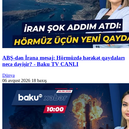
ABŞ-dən İrana mesaj: Hörmüzdə hərəkət qaydaları
necə dəyişir? - Baku TV CANLI
Dünya
06 avqust 2026
18 baxış