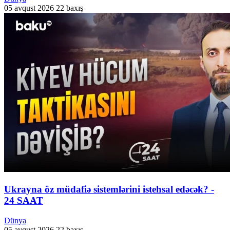
05 avqust 2026
22 baxış
Ukrayna öz müdafiə sistemlərini istehsal edəcək? -
24 SAAT
Dünya
05 avqust 2026
22 baxış