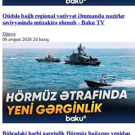
Qüdslə bağlı regional vəziyyət Əmmanda nazirlər
səviyyəsində müzakirə olunub - Baku TV
Dünya
06 avqust 2026
24 baxış
Bölgədəki hərbi gərginlik Hörmüz boğazını yenidən