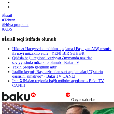
#İsrail
#Tehran
#Nüvə proqramı
#ABŞ
#İsrail teqi istifadə olunub
Hikmət Hacıyevdən mühüm açıqlama | Paşinyan ABŞ rəsmisi
ilə nəyi müzakirə etdi? - YENİ BİR SƏHƏR
Qüdslə bağlı regional vəziyyət Əmmanda nazirlər
səviyyəsində müzakirə olunub - Baku TV
Yaxın Şərqdə gərginlik artır
İsrailin keçmiş Baş nazirindən sərt açıqlamalar | "Qətərin
qarşısını almalıyıq" - Baku TV CANLI
İran XİN-dən regionla bağlı mühüm açıqlama - Baku TV
CANLI
Oxşar xəbərlər