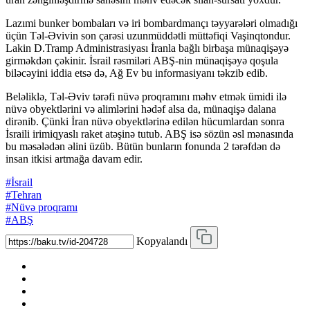
Lazımi bunker bombaları və iri bombardmançı təyyarələri olmadığı
üçün Təl-Əvivin son çarəsi uzunmüddətli müttəfiqi Vaşinqtondur.
Lakin D.Tramp Administrasiyası İranla bağlı birbaşa münaqişəyə
girməkdən çəkinir. İsrail rəsmiləri ABŞ-nin münaqişəyə qoşula
biləcəyini iddia etsə də, Ağ Ev bu informasiyanı təkzib edib.
Beləliklə, Təl-Əviv tərəfi nüvə proqramını məhv etmək ümidi ilə
nüvə obyektlərini və alimlərini hədəf alsa da, münaqişə dalana
dirənib. Çünki İran nüvə obyektlərinə edilən hücumlardan sonra
İsraili irimiqyaslı raket atəşinə tutub. ABŞ isə sözün əsl mənasında
bu məsələdən əlini üzüb. Bütün bunların fonunda 2 tərəfdən də
insan itkisi artmağa davam edir.
#İsrail
#Tehran
#Nüvə proqramı
#ABŞ
Kopyalandı