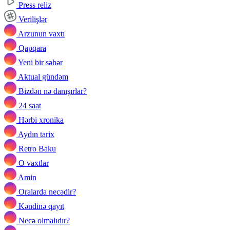
Press reliz
Verilişlər
Arzunun vaxtı
Qapqara
Yeni bir səhər
Aktual gündəm
Bizdən nə danışırlar?
24 saat
Hərbi xronika
Aydın tarix
Retro Baku
O vaxtlar
Amin
Oralarda necədir?
Kəndinə qayıt
Necə olmalıdır?