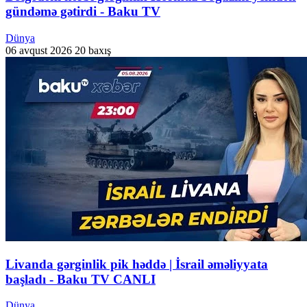
gündəmə gətirdi - Baku TV
Dünya
06 avqust 2026
20 baxış
Livanda gərginlik pik həddə | İsrail əməliyyata
başladı - Baku TV CANLI
Dünya