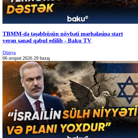
TBMM-də təşəbbüsün növbəti mərhələsinə start
verən sənəd qəbul edilib - Baku TV
Dünya
06 avqust 2026
29 baxış