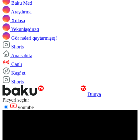
Baku Med
Araşdırma
Xülasə
Yekunlaşdıraq
Gör nələri qaytarmışıq!
Shorts
Ana səhifə
Canlı
Kəşf et
Shorts
Dünya
Pleyeri seçin:
youtube