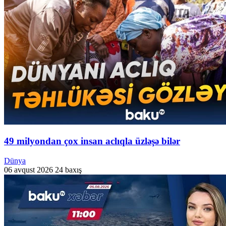
49 milyondan çox insan aclıqla üzləşə bilər
Dünya
06 avqust 2026
24 baxış