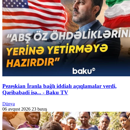
Pezeşkian İranla bağlı iddialı açıqlamalar verdi,
Qəribabadi isə... - Baku TV
Dünya
06 avqust 2026
23 baxış