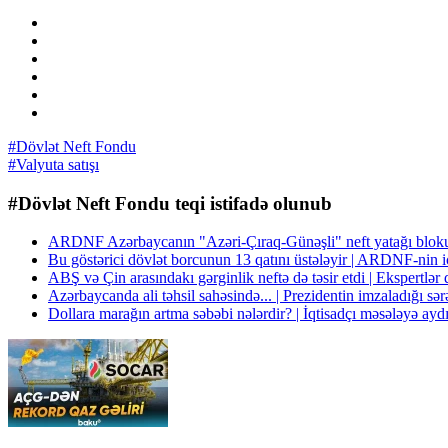
#Dövlət Neft Fondu
#Valyuta satışı
#Dövlət Neft Fondu teqi istifadə olunub
ARDNF Azərbaycanın "Azəri-Çıraq-Günəşli" neft yatağı bloku 
Bu göstərici dövlət borcunun 13 qatını üstələyir | ARDNF-nin 
ABŞ və Çin arasındakı gərginlik neftə də təsir etdi | Ekspertlər 
Azərbaycanda ali təhsil sahəsində... | Prezidentin imzaladığı sər
Dollara marağın artma səbəbi nələrdir? | İqtisadçı məsələyə aydı