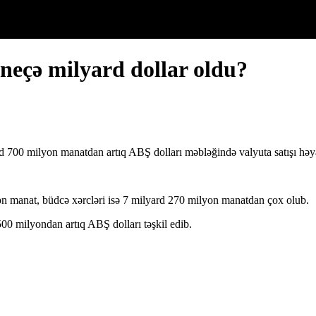
neçə milyard dollar oldu?
d 700 milyon manatdan artıq ABŞ dolları məbləğində valyuta satışı həya
n manat, büdcə xərcləri isə 7 milyard 270 milyon manatdan çox olub.
00 milyondan artıq ABŞ dolları təşkil edib.