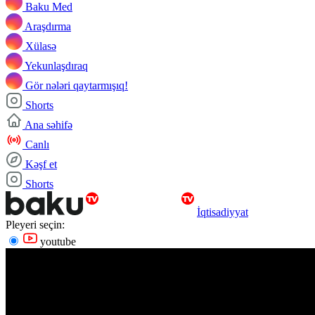
Baku Med
Araşdırma
Xülasə
Yekunlaşdıraq
Gör nələri qaytarmışıq!
Shorts
Ana səhifə
Canlı
Kəşf et
Shorts
İqtisadiyyat
Pleyeri seçin:
youtube