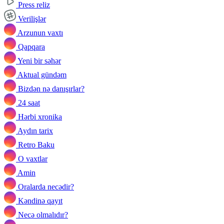
Press reliz
Verilişlər
Arzunun vaxtı
Qapqara
Yeni bir səhər
Aktual gündəm
Bizdən nə danışırlar?
24 saat
Hərbi xronika
Aydın tarix
Retro Baku
O vaxtlar
Amin
Oralarda necədir?
Kəndinə qayıt
Necə olmalıdır?