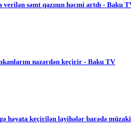
 verilən səmt qazının həcmi artdı - Baku 
anlarını nəzərdən keçirir - Baku TV
gə həyata keçirilən layihələr barədə müzak