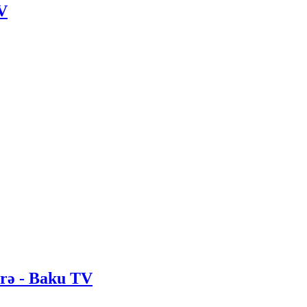
TV
irə - Baku TV