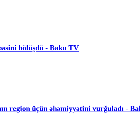
bəsini bölüşdü - Baku TV
nın region üçün əhəmiyyətini vurğuladı - B