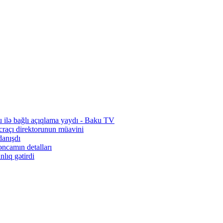
ilə bağlı açıqlama yaydı - Baku TV
icraçı direktorunun müavini
danışdı
əncamın detalları
nlıq gətirdi