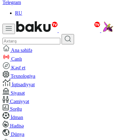
Telegram
RU
Ana səhifə
Canlı
Kəşf et
Texnologiya
İqtisadiyyat
Siyasət
Cəmiyyət
Sorğu
İdman
Hadisə
Dünya