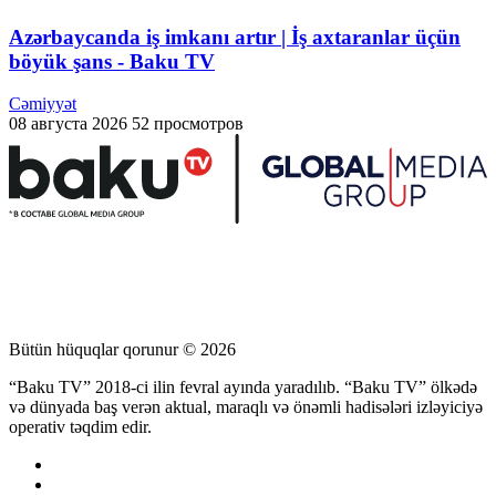
Azərbaycanda iş imkanı artır | İş axtaranlar üçün
böyük şans - Baku TV
Cəmiyyət
08 августа 2026
52 просмотров
Bütün hüquqlar qorunur © 2026
“Baku TV” 2018-ci ilin fevral ayında yaradılıb. “Baku TV” ölkədə
və dünyada baş verən aktual, maraqlı və önəmli hadisələri izləyiciyə
operativ təqdim edir.