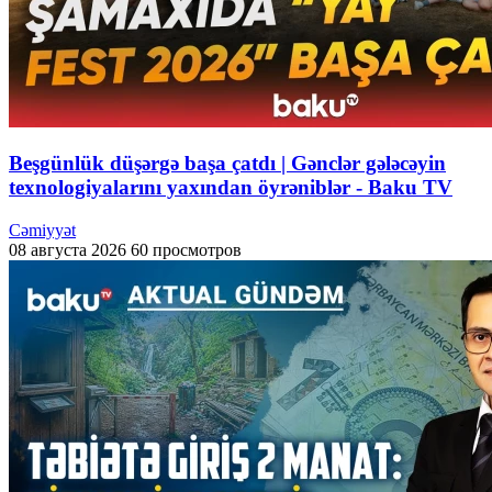
Beşgünlük düşərgə başa çatdı | Gənclər gələcəyin
texnologiyalarını yaxından öyrəniblər - Baku TV
Cəmiyyət
08 августа 2026
60 просмотров