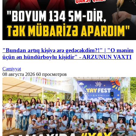
"Bundan artıq kişiyə ərə gedəcəkdim?!" | "O mənim
üçün ən hündürboylu kişidir" - ARZUNUN VAXTI
Cəmiyyət
08 августа 2026
60 просмотров