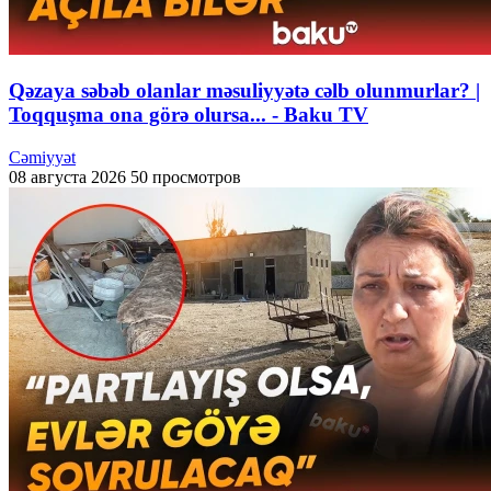
Qəzaya səbəb olanlar məsuliyyətə cəlb olunmurlar? |
Toqquşma ona görə olursa... - Baku TV
Cəmiyyət
08 августа 2026
50 просмотров