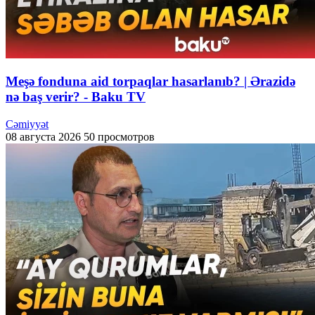
Meşə fonduna aid torpaqlar hasarlanıb? | Ərazidə
nə baş verir? - Baku TV
Cəmiyyət
08 августа 2026
50 просмотров