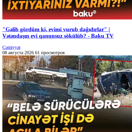
"Gəlib gördüm ki, evimi vurub dağıdırlar" |
Vətəndaşın evi qanunsuz sökülüb? - Baku TV
Cəmiyyət
08 августа 2026
61 просмотров