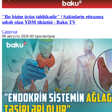
"Bu bizim üçün təhlükədir" | Sakinlərin etirazına
səbəb olan YDM tikintisi - Baku TV
Cəmiyyət
08 августа 2026
60 просмотров