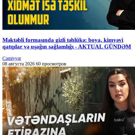
Məktəbli formasında gizli təhlükə: boya, kimyəvi
qatqılar və uşağın sağlamlığı - AKTUAL GÜNDƏM
Cəmiyyət
08 августа 2026
60 просмотров