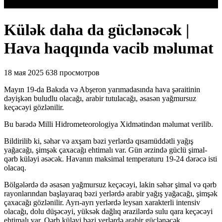
Külək daha da güclənəcək |
Hava haqqında vacib məlumat
18 мая 2025
638 просмотров
Mayın 19-da Bakıda və Abşeron yarımadasında hava şəraitinin
dəyişkən buludlu olacağı, arabir tutulacağı, əsasən yağmursuz
keçəcəyi gözlənilir.
Bu barədə Milli Hidrometeorologiya Xidmətindən məlumat verilib.
Bildirilib ki, səhər və axşam bəzi yerlərdə qısamüddətli yağış
yağacağı, şimşək çaxacağı ehtimalı var. Gün ərzində güclü şimal-
qərb küləyi əsəcək. Havanın maksimal temperaturu 19-24 dərəcə isti
olacaq.
Bölgələrdə də əsasən yağmursuz keçəcəyi, lakin səhər şimal və qərb
rayonlarından başlayaraq bəzi yerlərdə arabir yağış yağacağı, şimşək
çaxacağı gözlənilir. Ayrı-ayrı yerlərdə leysan xarakterli intensiv
olacağı, dolu düşəcəyi, yüksək dağlıq ərazilərdə sulu qara keçəcəyi
ehtimalı var. Qərb küləyi bəzi yerlərdə arabir güclənəcək.