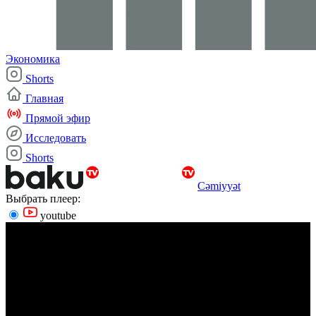
Экономика
Shorts
Главная
Прямой эфир
Исследовать
Shorts
Cəmiyyət
Выбрать плеер:
youtube