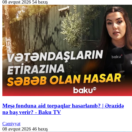
08 avqust 2026
54 baxış
Meşə fonduna aid torpaqlar hasarlanıb? | Ərazidə
nə baş verir? - Baku TV
Cəmiyyət
08 avqust 2026
46 baxış