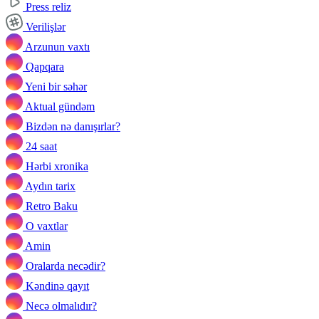
Press reliz
Verilişlər
Arzunun vaxtı
Qapqara
Yeni bir səhər
Aktual gündəm
Bizdən nə danışırlar?
24 saat
Hərbi xronika
Aydın tarix
Retro Baku
O vaxtlar
Amin
Oralarda necədir?
Kəndinə qayıt
Necə olmalıdır?