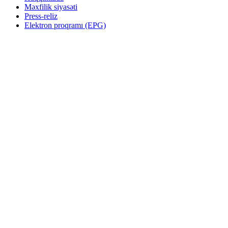
Məxfilik siyasəti
Press-reliz
Elektron proqramı (EPG)