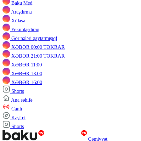
Baku Med
Araşdırma
Xülasə
Yekunlaşdıraq
Gör nələri qaytarmışıq!
XƏBƏR 00:00 TƏKRAR
XƏBƏR 21:00 TƏKRAR
XƏBƏR 11:00
XƏBƏR 13:00
XƏBƏR 16:00
Shorts
Ana səhifə
Canlı
Kəşf et
Shorts
Cəmiyyət