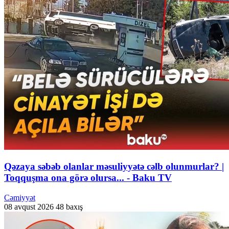
Qəzaya səbəb olanlar məsuliyyətə cəlb olunmurlar? |
Toqquşma ona görə olursa... - Baku TV
Cəmiyyət
08 avqust 2026
48 baxış