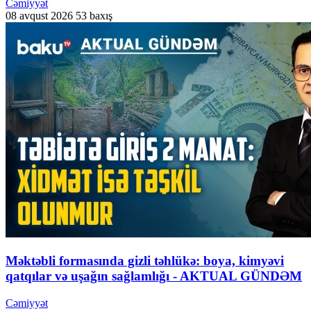
Cəmiyyət
08 avqust 2026
53 baxış
Məktəbli formasında gizli təhlükə: boya, kimyəvi
qatqılar və uşağın sağlamlığı - AKTUAL GÜNDƏM
Cəmiyyət