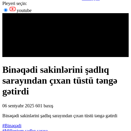
Pleyeri seçin:
youtube
Binəqədi sakinlərini şadlıq
sarayından çıxan tüstü təngə
gətirdi
06 sentyabr 2025
601 baxış
Binəqədi sakinlərini şadlıq sarayından çıxan tüstü təngə gətirdi
#Binəqədi
#Millenium şadlıq sarayı