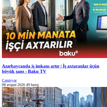
Azərbaycanda iş imkanı artır | İş axtaranlar üçün
böyük şans - Baku TV
Cəmiyyət
08 avqust 2026
49 baxış