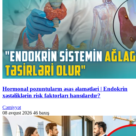
Hormonal pozuntuların əsas əlamətləri | Endokrin
xəstəliklərin risk faktorları hansılardır?
Cəmiyyət
08 avqust 2026
46 baxış