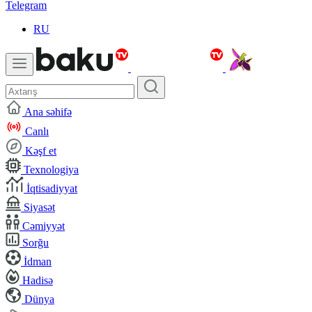
Telegram
RU
Ana səhifə
Canlı
Kəşf et
Texnologiya
İqtisadiyyat
Siyasət
Cəmiyyət
Sorğu
İdman
Hadisə
Dünya