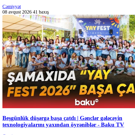
Cəmiyyət
08 avqust 2026
41 baxış
Beşgünlük düşərgə başa çatdı | Gənclər gələcəyin
texnologiyalarını yaxından öyrəniblər - Baku TV