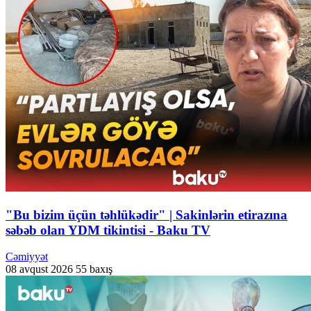
"Bu bizim üçün təhlükədir" | Sakinlərin etirazına
səbəb olan YDM tikintisi - Baku TV
Cəmiyyət
08 avqust 2026
55 baxış