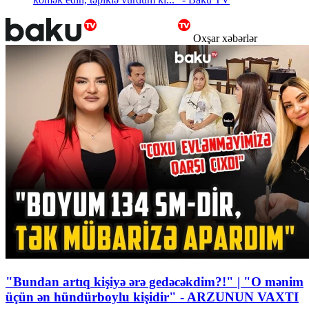
Oxşar xəbərlər
"Bundan artıq kişiyə ərə gedəcəkdim?!" | "O mənim
üçün ən hündürboylu kişidir" - ARZUNUN VAXTI