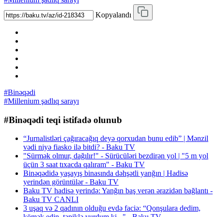
Kopyalandı
#Binəqədi
#Millenium şadlıq sarayı
#Binəqədi teqi istifadə olunub
“Jurnalistləri çağıracağıq deyə qorxudan bunu edib” | Mənzil
vədi niyə fiasko ilə bitdi? - Baku TV
"Sürmək olmur, dağılır!" - Sürücüləri bezdirən yol | "5 m yol
üçün 3 saat tıxacda qalıram" - Baku TV
Binəqədidə yaşayış binasında dəhşətli yanğın | Hadisə
yerindən görüntülər - Baku TV
Baku TV hadisə yerində: Yanğın baş verən ərazidən bağlantı -
Baku TV CANLI
3 uşaq və 2 qadının olduğu evdə faciə: “Qonşulara dedim,
kömək edin, təpiklə vurdum ki..." - Baku TV