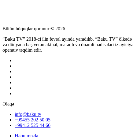
Bütün hüquqlar qorunur © 2026
“Baku TV” 2018-ci ilin fevral ayında yaradılıb. “Baku TV” ölkədə
və dünyada baş verən aktual, maraqlı və önəmli hadisələri izləyiciyə
operativ təqdim edir.
Əlaqə
info@baku.tv
+99455 202 50 05
+99412 525 44 66
Haqqımızda