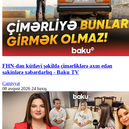
FHN-dən kütləvi şəkildə çimərliklərə axın edən
sakinlərə xəbərdarlıq - Baku TV
Cəmiyyət
08 avqust 2026
24 baxış