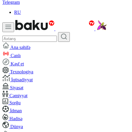
Telegram
RU
Ana səhifə
Canlı
Kəşf et
Texnologiya
İqtisadiyyat
Siyasət
Cəmiyyət
Sorğu
İdman
Hadisə
Dünya