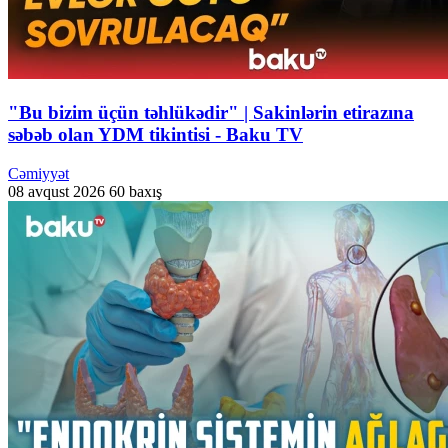
"Bu bizim üçün təhlükədir" | Sakinlərin etirazına
səbəb olan YDM tikintisi - Baku TV
Cəmiyyət
08 avqust 2026
60 baxış