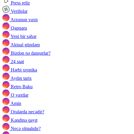
Press reliz
Verilişlər
Arzunun vaxtı
Qapqara
Yeni bir səhər
Aktual gündəm
Bizdən nə danışırlar?
24 saat
Hərbi xronika
Aydın tarix
Retro Baku
O vaxtlar
Amin
Oralarda necədir?
Kəndinə qayıt
Necə olmalıdır?