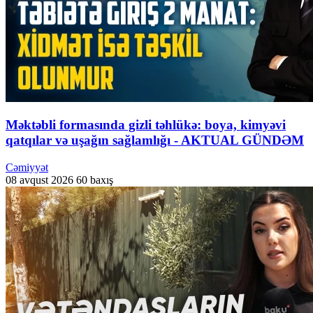
Məktəbli formasında gizli təhlükə: boya, kimyəvi
qatqılar və uşağın sağlamlığı - AKTUAL GÜNDƏM
Cəmiyyət
08 avqust 2026
60 baxış