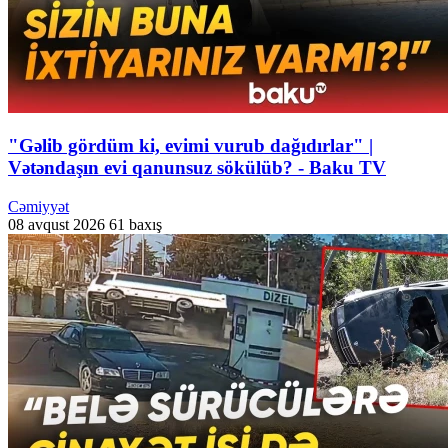
"Gəlib gördüm ki, evimi vurub dağıdırlar" |
Vətəndaşın evi qanunsuz sökülüb? - Baku TV
Cəmiyyət
08 avqust 2026
61 baxış