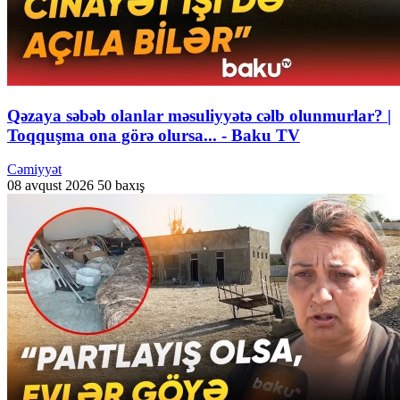
Qəzaya səbəb olanlar məsuliyyətə cəlb olunmurlar? |
Toqquşma ona görə olursa... - Baku TV
Cəmiyyət
08 avqust 2026
50 baxış