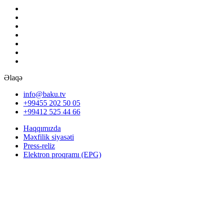
Əlaqə
info@baku.tv
+99455 202 50 05
+99412 525 44 66
Haqqımızda
Məxfilik siyasəti
Press-reliz
Elektron proqramı (EPG)