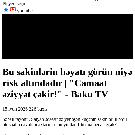
Pleyeri seçin:
youtube
Bu sakinlərin həyatı görün niyə
risk altındadır | "Camaat
əziyyət çəkir!" - Baku TV
15 iyun 2026
226 baxış
Səbail rayonu, Salyan şosesində yerləşən küçənin sakinləri illərdir
bir sualın cavabını axtarırlar: bu yoldan Limana necə keçək?