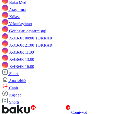
Baku Med
Araşdırma
Xülasə
Yekunlaşdıraq
Gör nələri qaytarmışıq!
XƏBƏR 00:00 TƏKRAR
XƏBƏR 21:00 TƏKRAR
XƏBƏR 11:00
XƏBƏR 13:00
XƏBƏR 16:00
Shorts
Ana səhifə
Canlı
Kəşf et
Shorts
Cəmiyyət