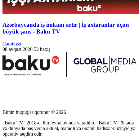
Azərbaycanda iş imkanı artır | İş axtaranlar üçün
böyük şans - Baku TV
Cəmiyyət
08 avqust 2026
52 baxış
Bütün hüquqlar qorunur © 2026
“Baku TV” 2018-ci ilin fevral ayında yaradılıb. “Baku TV” ölkədə
və dünyada baş verən aktual, maraqlı və önəmli hadisələri izləyiciyə
operativ təqdim edir.