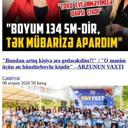
"Bundan artıq kişiyə ərə gedəcəkdim?!" | "O mənim
üçün ən hündürboylu kişidir" - ARZUNUN VAXTI
Cəmiyyət
08 avqust 2026
59 baxış