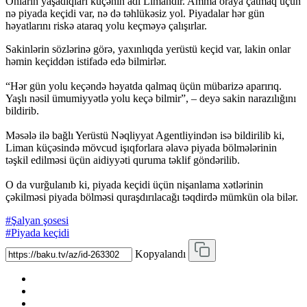
Onların yaşadıqları küçənin adı Limandır. Amma oraya çatmaq üçün
nə piyada keçidi var, nə də təhlükəsiz yol. Piyadalar hər gün
həyatlarını riskə ataraq yolu keçməyə çalışırlar.
Sakinlərin sözlərinə görə, yaxınlıqda yerüstü keçid var, lakin onlar
həmin keçiddən istifadə edə bilmirlər.
“Hər gün yolu keçəndə həyatda qalmaq üçün mübarizə aparırıq.
Yaşlı nəsil ümumiyyətlə yolu keçə bilmir”, – deyə sakin narazılığını
bildirib.
Məsələ ilə bağlı Yerüstü Nəqliyyat Agentliyindən isə bildirilib ki,
Liman küçəsində mövcud işıqforlara əlavə piyada bölmələrinin
təşkil edilməsi üçün aidiyyəti quruma təklif göndərilib.
O da vurğulanıb ki, piyada keçidi üçün nişanlama xətlərinin
çəkilməsi piyada bölməsi quraşdırılacağı təqdirdə mümkün ola bilər.
#Şalyan şosesi
#Piyada keçidi
Kopyalandı