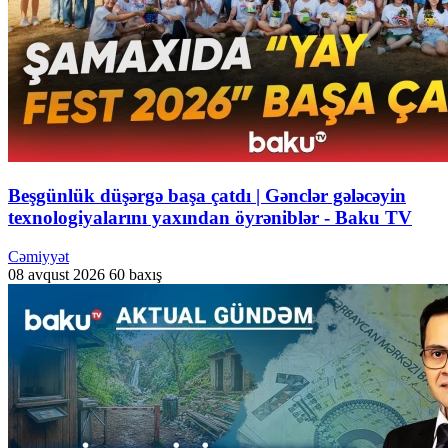
Beşgünlük düşərgə başa çatdı | Gənclər gələcəyin
texnologiyalarını yaxından öyrəniblər - Baku TV
Cəmiyyət
08 avqust 2026
60 baxış