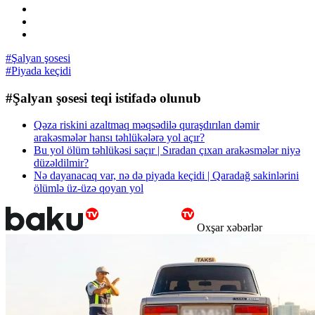
#Şalyan şosesi
#Piyada keçidi
#Şalyan şosesi teqi istifadə olunub
Qəza riskini azaltmaq məqsədilə quraşdırılan dəmir
arakəsmələr hansı təhlükələrə yol açır?
Bu yol ölüm təhlükəsi saçır | Sıradan çıxan arakəsmələr niyə
düzəldilmir?
Nə dayanacaq var, nə də piyada keçidi | Qaradağ sakinlərini
ölümlə üz-üzə qoyan yol
Oxşar xəbərlər