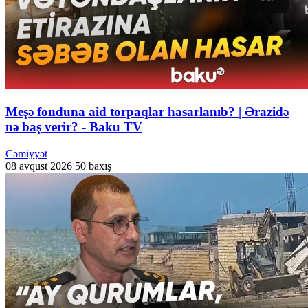
Meşə fonduna aid torpaqlar hasarlanıb? | Ərazidə
nə baş verir? - Baku TV
Cəmiyyət
08 avqust 2026
50 baxış