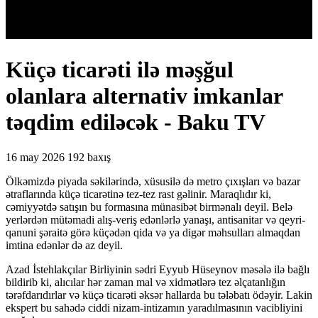
Küçə ticarəti ilə məşğul
olanlara alternativ imkanlar
təqdim ediləcək - Baku TV
16 may 2026
192 baxış
Ölkəmizdə piyada səkilərində, xüsusilə də metro çıxışları və bazar
ətraflarında küçə ticarətinə tez-tez rast gəlinir. Maraqlıdır ki,
cəmiyyətdə satışın bu formasına münasibət birmənalı deyil. Belə
yerlərdən mütəmadi alış-veriş edənlərlə yanaşı, antisanitar və qeyri-
qanuni şəraitə görə küçədən qida və ya digər məhsulları almaqdan
imtina edənlər də az deyil.
Azad İstehlakçılar Birliyinin sədri Eyyub Hüseynov məsələ ilə bağlı
bildirib ki, alıcılar hər zaman mal və xidmətlərə tez əlçatanlığın
tərəfdarıdırlar və küçə ticarəti əksər hallarda bu tələbatı ödəyir. Lakin
ekspert bu sahədə ciddi nizam-intizamın yaradılmasının vacibliyini