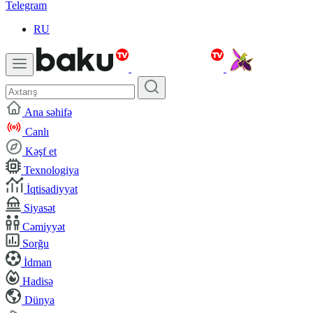
Telegram
RU
Ana səhifə
Canlı
Kəşf et
Texnologiya
İqtisadiyyat
Siyasət
Cəmiyyət
Sorğu
İdman
Hadisə
Dünya