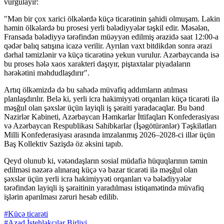
vurğulayır:
"Mən bir çox xarici ölkələrdə küçə ticarətinin şahidi olmuşam. Lakin
həmin ölkələrdə bu prosesi yerli bələdiyyələr təşkil edir. Məsələn,
Fransada bələdiyyə tərəfindən müəyyən edilmiş ərazidə saat 12:00-a
qədər balıq satışına icazə verilir. Ayrılan vaxt bitdikdən sonra ərazi
dərhal təmizlənir və küçə ticarətinə yekun vurulur. Azərbaycanda isə
bu proses hələ xaos xarakteri daşıyır, piştaxtalar piyadaların
hərəkətini məhdudlaşdırır".
Artıq ölkəmizdə də bu sahədə müvafiq addımların atılması
planlaşdırılır. Belə ki, yerli icra hakimiyyəti orqanları küçə ticarəti ilə
məşğul olan şəxslər üçün layiqli iş şəraiti yaradacaqlar. Bu bənd
Nazirlər Kabineti, Azərbaycan Həmkarlar İttifaqları Konfederasiyası
və Azərbaycan Respublikası Sahibkarlar (İşəgötürənlər) Təşkilatları
Milli Konfederasiyası arasında imzalanmış 2026–2028-ci illər üçün
Baş Kollektiv Sazişdə öz əksini tapıb.
Qeyd olunub ki, vətəndaşların sosial müdafiə hüquqlarının təmin
edilməsi nəzərə alınaraq küçə və bazar ticarəti ilə məşğul olan
şəxslər üçün yerli icra hakimiyyəti orqanları və bələdiyyələr
tərəfindən layiqli iş şəraitinin yaradılması istiqamətində müvafiq
işlərin aparılması zəruri hesab edilib.
#Küçə ticarəti
#Azad İstehlakçılar Birliyi