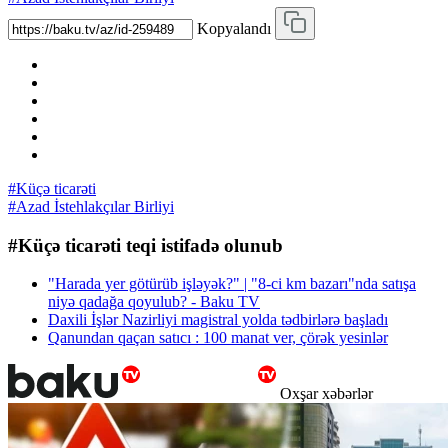
Kopyalandı
#Küçə ticarəti
#Azad İstehlakçılar Birliyi
#Küçə ticarəti teqi istifadə olunub
"Harada yer götürüb işləyək?" | "8-ci km bazarı"nda satışa
niyə qadağa qoyulub? - Baku TV
Daxili İşlər Nazirliyi magistral yolda tədbirlərə başladı
Qanundan qaçan satıcı : 100 manat ver, çörək yesinlər
Oxşar xəbərlər