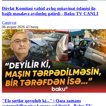
Dövlət Komitəsi vahid aylıq müavinət ödənişi ilə
bağlı məsələyə aydınlıq gətirdi - Baku TV CANLI
Cəmiyyət
06 avqust 2026
43 baxış
"Elə şərtlər qoyulub ki..." | Qəza zamanı
avtomobillər niyə kənara çəkilmir? - Baku TV