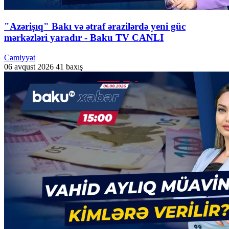
"Azərişıq" Bakı və ətraf ərazilərdə yeni güc
mərkəzləri yaradır - Baku TV CANLI
Cəmiyyət
06 avqust 2026
41 baxış