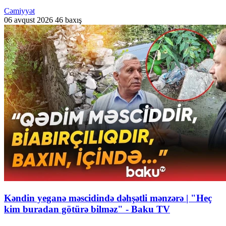
Cəmiyyət
06 avqust 2026
46 baxış
Kəndin yeganə məscidində dəhşətli mənzərə | "Heç
kim buradan götürə bilməz" - Baku TV