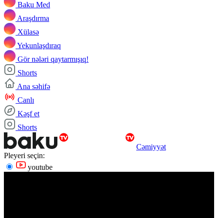
Baku Med
Araşdırma
Xülasə
Yekunlaşdıraq
Gör nələri qaytarmışıq!
Shorts
Ana səhifə
Canlı
Kəşf et
Shorts
Cəmiyyət
Pleyeri seçin:
youtube