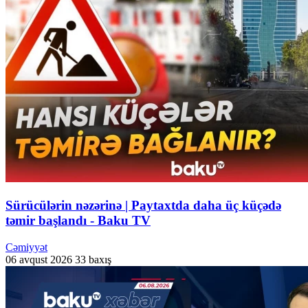
Sürücülərin nəzərinə | Paytaxtda daha üç küçədə
təmir başlandı - Baku TV
Cəmiyyət
06 avqust 2026
33 baxış