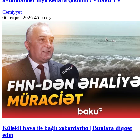
Cəmiyyət
06 avqust 2026
45 baxış
Küləkli hava ilə bağlı xəbərdarlıq | Bunlara diqqət
edin