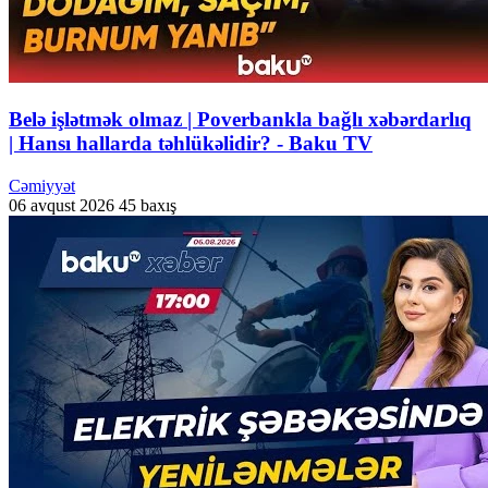
Belə işlətmək olmaz | Poverbankla bağlı xəbərdarlıq
| Hansı hallarda təhlükəlidir? - Baku TV
Cəmiyyət
06 avqust 2026
45 baxış