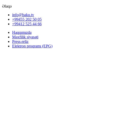
Əlaqə
info@baku.tv
+99455 202 50 05
+99412 525 44 66
Haqqımızda
Məxfilik siyasəti
Press-reliz
Elektron proqramı (EPG)