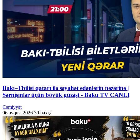
Bakı–Tbilisi qatarı ilə səyahət edənlərin nəzərinə |
Sərnişinlər üçün böyük güzəşt - Baku TV CANLI
Cəmiyyət
06 avqust 2026
39 baxış