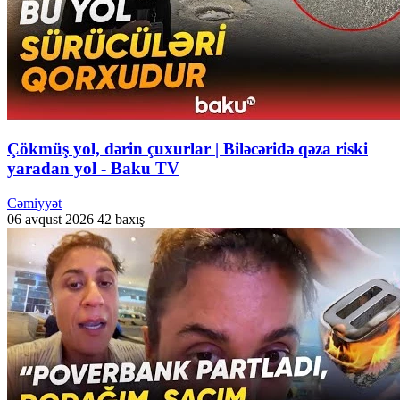
Çökmüş yol, dərin çuxurlar | Biləcəridə qəza riski
yaradan yol - Baku TV
Cəmiyyət
06 avqust 2026
42 baxış