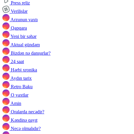
Press reliz
Verilişlər
Arzunun vaxtı
Qapqara
Yeni bir səhər
Aktual gündəm
Bizdən nə danışırlar?
24 saat
Hərbi xronika
Aydın tarix
Retro Baku
O vaxtlar
Amin
Oralarda necədir?
Kəndinə qayıt
Necə olmalıdır?