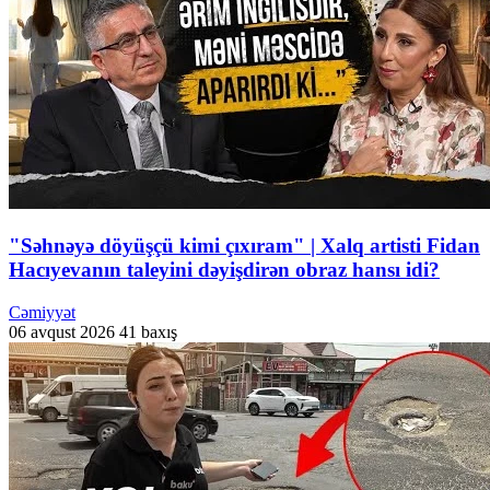
"Səhnəyə döyüşçü kimi çıxıram" | Xalq artisti Fidan
Hacıyevanın taleyini dəyişdirən obraz hansı idi?
Cəmiyyət
06 avqust 2026
41 baxış