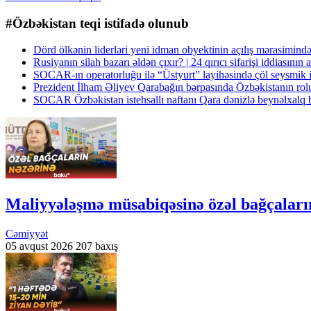
#Özbəkistan teqi istifadə olunub
Dörd ölkənin liderləri yeni idman obyektinin açılış mərasimind
Rusiyanın silah bazarı əldən çıxır? | 24 qırıcı sifarişi iddiasının
SOCAR-ın operatorluğu ilə “Üstyurt” layihəsində çöl seysmik iş
Prezident İlham Əliyev Qarabağın bərpasında Özbəkistanın ro
SOCAR Özbəkistan istehsallı naftanı Qara dənizlə beynəlxalq b
Maliyyələşmə müsabiqəsinə özəl bağçaları
Cəmiyyət
05 avqust 2026
207 baxış