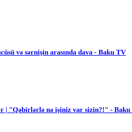
ücüsü və sərnişin arasında dava - Baku TV
r | "Qəbirlərlə nə işiniz var sizin?!" - Bak