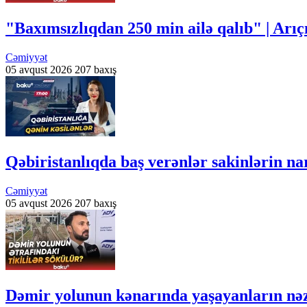
"Baxımsızlıqdan 250 min ailə qalıb" | Arıç
Cəmiyyət
05 avqust 2026
207 baxış
Qəbiristanlıqda baş verənlər sakinlərin n
Cəmiyyət
05 avqust 2026
207 baxış
Dəmir yolunun kənarında yaşayanların nəz