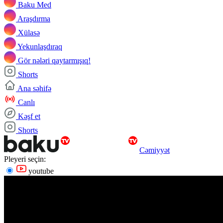
Baku Med
Araşdırma
Xülasə
Yekunlaşdıraq
Gör nələri qaytarmışıq!
Shorts
Ana səhifə
Canlı
Kəşf et
Shorts
Cəmiyyət
Pleyeri seçin:
youtube