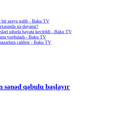
ə bir araya gəlib - Baku TV
 arxasında nə dayanır?
ləri uğurla həyata keçirildi - Baku TV
lunu vurğuladı - Baku TV
azarlara çatdırır - Baku TV
n sənəd qəbulu başlayır