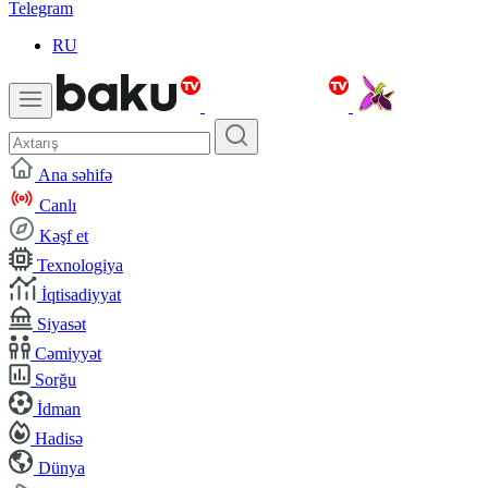
Telegram
RU
Ana səhifə
Canlı
Kəşf et
Texnologiya
İqtisadiyyat
Siyasət
Cəmiyyət
Sorğu
İdman
Hadisə
Dünya