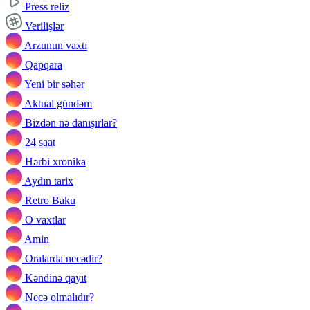
Press reliz
Verilişlər
Arzunun vaxtı
Qapqara
Yeni bir səhər
Aktual gündəm
Bizdən nə danışırlar?
24 saat
Hərbi xronika
Aydın tarix
Retro Baku
O vaxtlar
Amin
Oralarda necədir?
Kəndinə qayıt
Necə olmalıdır?