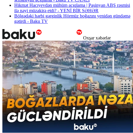
Hikmət Hacıyevdən mühüm açıqlama | Paşinyan ABŞ rəsmisi
ilə nəyi müzakirə etdi? - YENİ BİR SƏHƏR
Bölgədəki hərbi gərginlik Hörmüz boğazını yenidən gündəmə
gətirdi - Baku TV
Oxşar xəbərlər