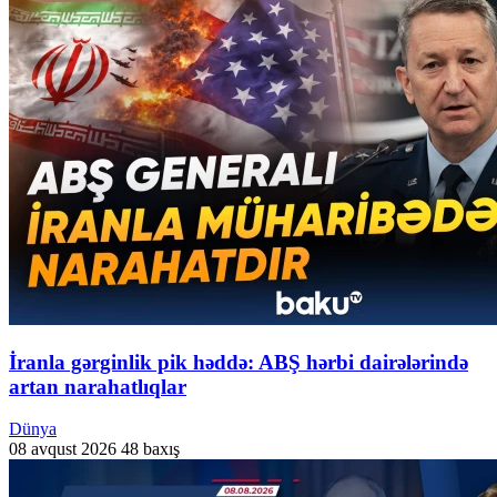
İranla gərginlik pik həddə: ABŞ hərbi dairələrində
artan narahatlıqlar
Dünya
08 avqust 2026
48 baxış