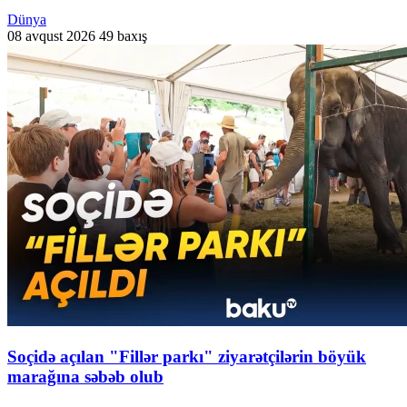
Dünya
08 avqust 2026
49 baxış
Soçidə açılan "Fillər parkı" ziyarətçilərin böyük
marağına səbəb olub