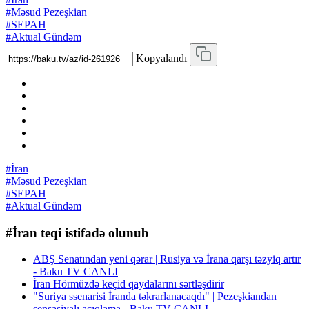
#Məsud Pezeşkian
#SEPAH
#Aktual Gündəm
Kopyalandı
#İran
#Məsud Pezeşkian
#SEPAH
#Aktual Gündəm
#İran teqi istifadə olunub
ABŞ Senatından yeni qərar | Rusiya və İrana qarşı təzyiq artır
- Baku TV CANLI
İran Hörmüzdə keçid qaydalarını sərtləşdirir
"Suriya ssenarisi İranda təkrarlanacaqdı" | Pezeşkiandan
sensasiyalı açıqlama - Baku TV CANLI