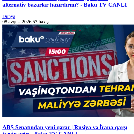
alternativ bazarlar hazırdırmı? - Baku TV CANLI
Dünya
08 avqust 2026
53 baxış
ABŞ Senatından yeni qərar | Rusiya və İrana qarşı
təzyiq artır - Baku TV CANLI