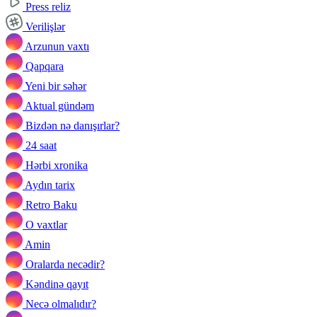
Press reliz
Verilişlər
Arzunun vaxtı
Qapqara
Yeni bir səhər
Aktual gündəm
Bizdən nə danışırlar?
24 saat
Hərbi xronika
Aydın tarix
Retro Baku
O vaxtlar
Amin
Oralarda necədir?
Kəndinə qayıt
Necə olmalıdır?