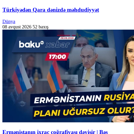
Türkiyədən Qara dənizdə məhdudiyyət
Dünya
08 avqust 2026
52 baxış
Ermənistanın ixrac coğrafiyası dəyişir | Bəs