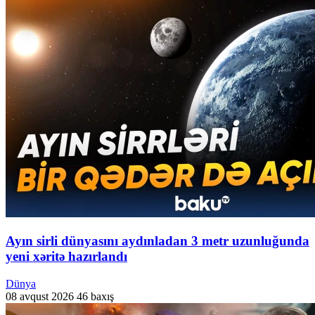
Ayın sirli dünyasını aydınladan 3 metr uzunluğunda
yeni xəritə hazırlandı
Dünya
08 avqust 2026
46 baxış