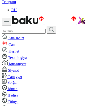
Telegram
RU
Ana səhifə
Canlı
Kəşf et
Texnologiya
İqtisadiyyat
Siyasət
Cəmiyyət
Sorğu
İdman
Hadisə
Dünya