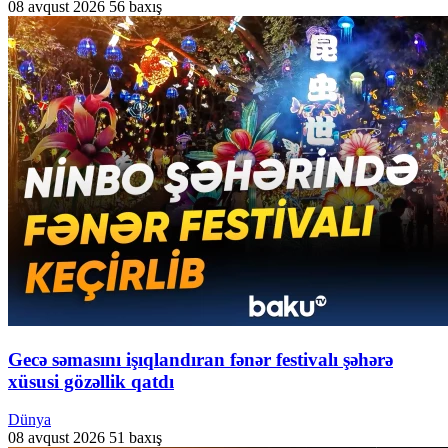
08 avqust 2026
56 baxış
Gecə səmasını işıqlandıran fənər festivalı şəhərə
xüsusi gözəllik qatdı
Dünya
08 avqust 2026
51 baxış