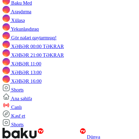
Baku Med
Araşdırma
Xülasə
Yekunlaşdıraq
Gör nələri qaytarmışıq!
XƏBƏR 00:00 TƏKRAR
XƏBƏR 21:00 TƏKRAR
XƏBƏR 11:00
XƏBƏR 13:00
XƏBƏR 16:00
Shorts
Ana səhifə
Canlı
Kəşf et
Shorts
Dünya