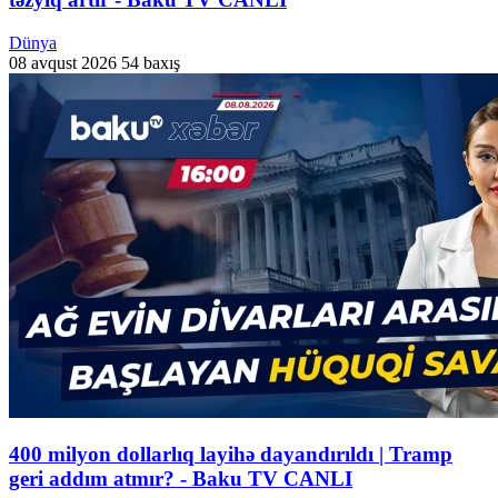
Dünya
08 avqust 2026
54 baxış
400 milyon dollarlıq layihə dayandırıldı | Tramp
geri addım atmır? - Baku TV CANLI