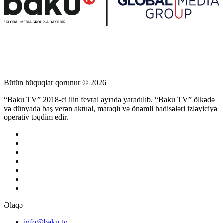
Bütün hüquqlar qorunur © 2026
“Baku TV” 2018-ci ilin fevral ayında yaradılıb. “Baku TV” ölkədə
və dünyada baş verən aktual, maraqlı və önəmli hadisələri izləyiciyə
operativ təqdim edir.
Əlaqə
info@baku.tv