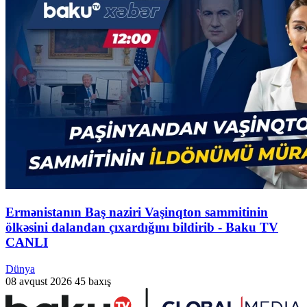
Ermənistanın Baş naziri Vaşinqton sammitinin
ölkəsini dalandan çıxardığını bildirib - Baku TV
CANLI
Dünya
08 avqust 2026
45 baxış