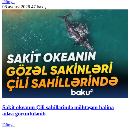
Dünya
08 avqust 2026
47 baxış
Sakit okeanın Çili sahillərində möhtəşəm balina
ailəsi görüntülənib
Dünya