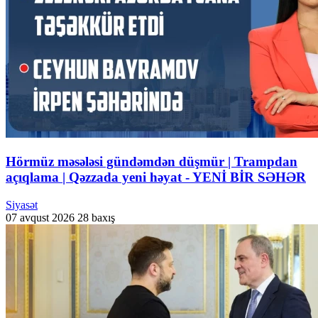
Hörmüz məsələsi gündəmdən düşmür | Trampdan
açıqlama | Qəzzada yeni həyat - YENİ BİR SƏHƏR
Siyasət
07 avqust 2026
28 baxış