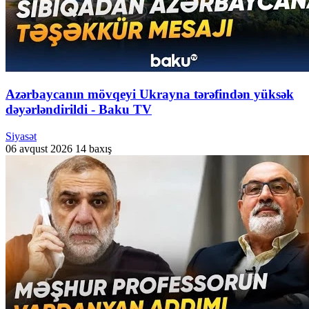
Azərbaycanın mövqeyi Ukrayna tərəfindən yüksək
dəyərləndirildi - Baku TV
Siyasət
06 avqust 2026
14 baxış