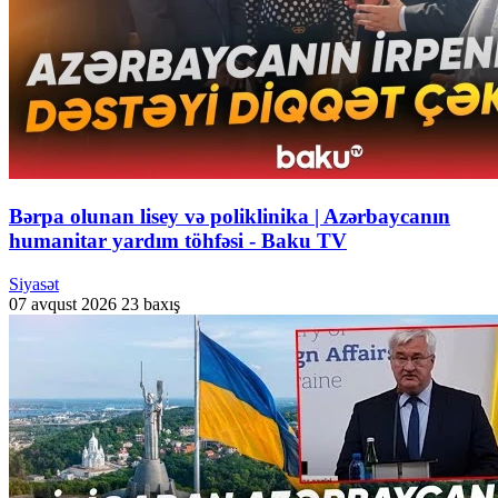
Bərpa olunan lisey və poliklinika | Azərbaycanın
humanitar yardım töhfəsi - Baku TV
Siyasət
07 avqust 2026
23 baxış