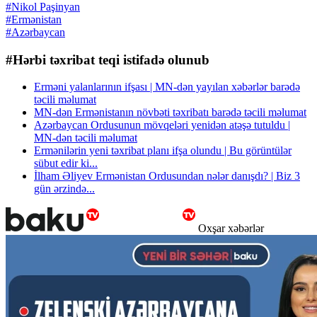
#Nikol Paşinyan
#Ermənistan
#Azərbaycan
#Hərbi təxribat teqi istifadə olunub
Erməni yalanlarının ifşası | MN-dən yayılan xəbərlər barədə
təcili məlumat
MN-dən Ermənistanın növbəti təxribatı barədə təcili məlumat
Azərbaycan Ordusunun mövqeləri yenidən atəşə tutuldu |
MN-dən təcili məlumat
Ermənilərin yeni təxribat planı ifşa olundu | Bu görüntülər
sübut edir ki...
İlham Əliyev Ermənistan Ordusundan nələr danışdı? | Biz 3
gün ərzində...
Oxşar xəbərlər