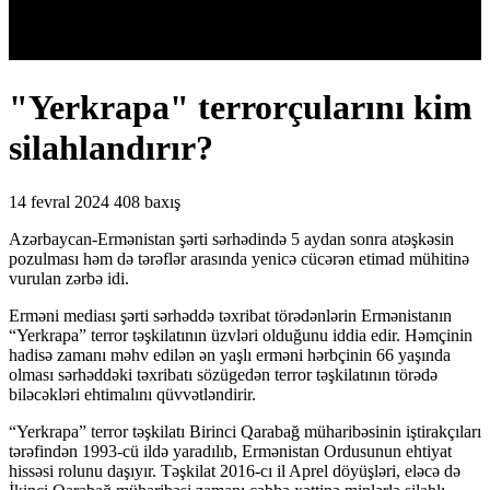
"Yerkrapa" terrorçularını kim
silahlandırır?
14 fevral 2024
408 baxış
Azərbaycan-Ermənistan şərti sərhədində 5 aydan sonra atəşkəsin
pozulması həm də tərəflər arasında yenicə cücərən etimad mühitinə
vurulan zərbə idi.
Erməni mediası şərti sərhəddə təxribat törədənlərin Ermənistanın
“Yerkrapa” terror təşkilatının üzvləri olduğunu iddia edir. Həmçinin
hadisə zamanı məhv edilən ən yaşlı erməni hərbçinin 66 yaşında
olması sərhəddəki təxribatı sözügedən terror təşkilatının törədə
biləcəkləri ehtimalını qüvvətləndirir.
“Yerkrapa” terror təşkilatı Birinci Qarabağ müharibəsinin iştirakçıları
tərəfindən 1993-cü ildə yaradılıb, Ermənistan Ordusunun ehtiyat
hissəsi rolunu daşıyır. Təşkilat 2016-cı il Aprel döyüşləri, eləcə də