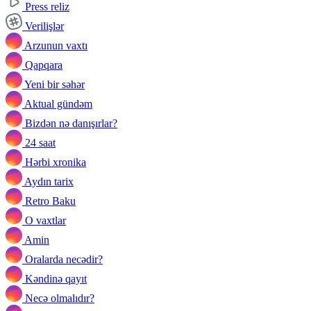
Press reliz
Verilişlər
Arzunun vaxtı
Qapqara
Yeni bir səhər
Aktual gündəm
Bizdən nə danışırlar?
24 saat
Hərbi xronika
Aydın tarix
Retro Baku
O vaxtlar
Amin
Oralarda necədir?
Kəndinə qayıt
Necə olmalıdır?