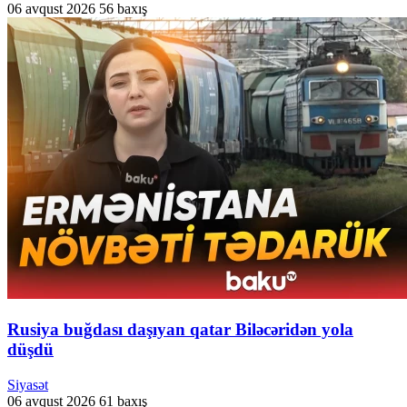
06 avqust 2026
56 baxış
Rusiya buğdası daşıyan qatar Biləcəridən yola
düşdü
Siyasət
06 avqust 2026
61 baxış