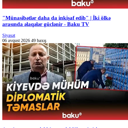
"Münasibətlər daha da inkişaf edib" | İki ölkə
arasında əlaqələr güclənir - Baku TV
Siyasət
06 avqust 2026
49 baxış