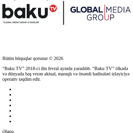
Bütün hüquqlar qorunur © 2026
“Baku TV” 2018-ci ilin fevral ayında yaradılıb. “Baku TV” ölkədə
və dünyada baş verən aktual, maraqlı və önəmli hadisələri izləyiciyə
operativ təqdim edir.
Əlaqə