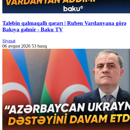
Talebin qalmaqallı qərarı | Ruben Vardanyana görə
Bakıya gəlmir - Baku TV
Siyasət
06 avqust 2026
53 baxış