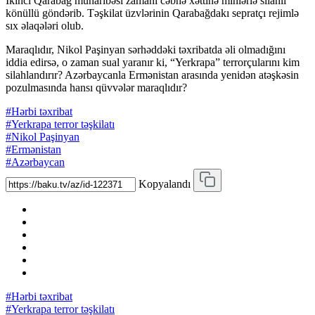
İkinci Qarabağ müharibəsi zamanı cəbhə xəttinə minlərlə silahlı
könüllü göndərib. Təşkilat üzvlərinin Qarabağdakı sepratçı rejimlə
sıx əlaqələri olub.
Maraqlıdır, Nikol Paşinyan sərhəddəki təxribatda əli olmadığını
iddia edirsə, o zaman sual yaranır ki, “Yerkrapa” terrorçularını kim
silahlandırır? Azərbaycanla Ermənistan arasında yenidən atəşkəsin
pozulmasında hansı qüvvələr maraqlıdır?
#Hərbi təxribat
#Yerkrapa terror təşkilatı
#Nikol Paşinyan
#Ermənistan
#Azərbaycan
Kopyalandı
#Hərbi təxribat
#Yerkrapa terror təşkilatı