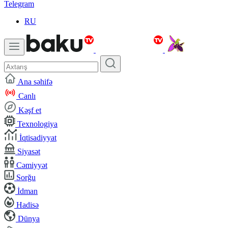
Telegram
RU
Ana səhifə
Canlı
Kəşf et
Texnologiya
İqtisadiyyat
Siyasət
Cəmiyyət
Sorğu
İdman
Hadisə
Dünya