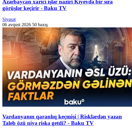
Azərbaycan xarici işlər naziri Kiyevdə bir sıra
görüşlər keçirir - Baku TV
Siyasət
06 avqust 2026
50 baxış
Vardanyanın qaranlıq keçmişi | Risklərdən yazan
Taleb özü niyə riskə getdi? - Baku TV