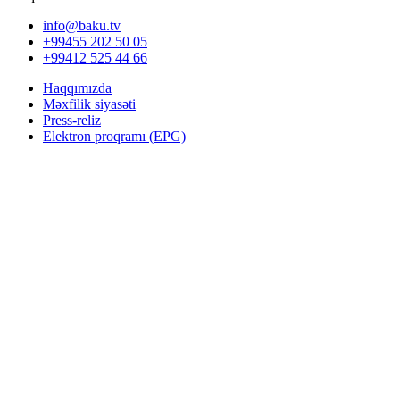
info@baku.tv
+99455 202 50 05
+99412 525 44 66
Haqqımızda
Məxfilik siyasəti
Press-reliz
Elektron proqramı (EPG)