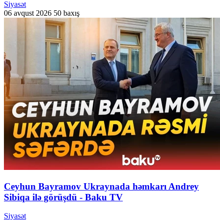
Siyasət
06 avqust 2026
50 baxış
Ceyhun Bayramov Ukraynada həmkarı Andrey
Sibiqa ilə görüşdü - Baku TV
Siyasət