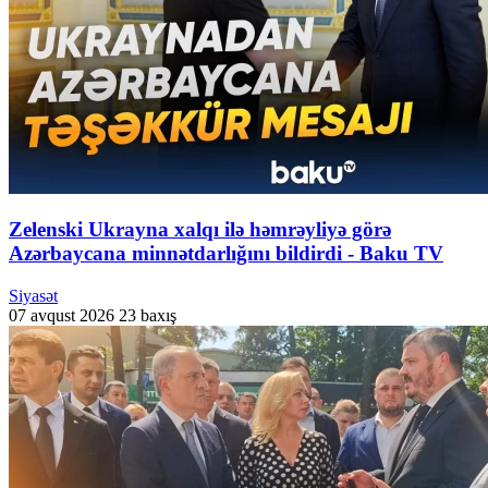
Zelenski Ukrayna xalqı ilə həmrəyliyə görə
Azərbaycana minnətdarlığını bildirdi - Baku TV
Siyasət
07 avqust 2026
23 baxış