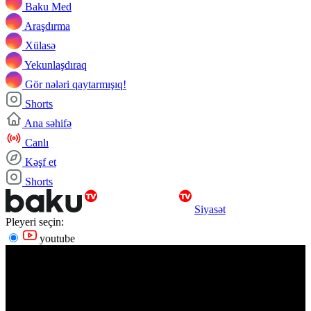
Baku Med
Araşdırma
Xülasə
Yekunlaşdıraq
Gör nələri qaytarmışıq!
Shorts
Ana səhifə
Canlı
Kəşf et
Shorts
Siyasət
Pleyeri seçin:
youtube