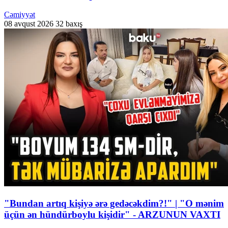
Cəmiyyət
08 avqust 2026
32 baxış
"Bundan artıq kişiyə ərə gedəcəkdim?!" | "O mənim
üçün ən hündürboylu kişidir" - ARZUNUN VAXTI