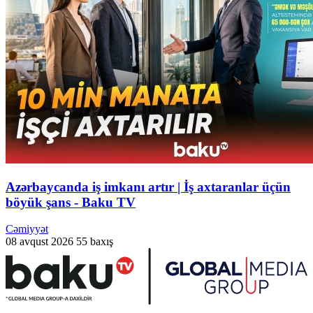
Azərbaycanda iş imkanı artır | İş axtaranlar üçün
böyük şans - Baku TV
Cəmiyyət
08 avqust 2026
55 baxış