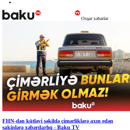
Oxşar xəbərlər
FHN-dən kütləvi şəkildə çimərliklərə axın edən
sakinlərə xəbərdarlıq - Baku TV