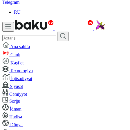
Telegram
RU
Ana səhifə
Canlı
Kəşf et
Texnologiya
İqtisadiyyat
Siyasət
Cəmiyyət
Sorğu
İdman
Hadisə
Dünya