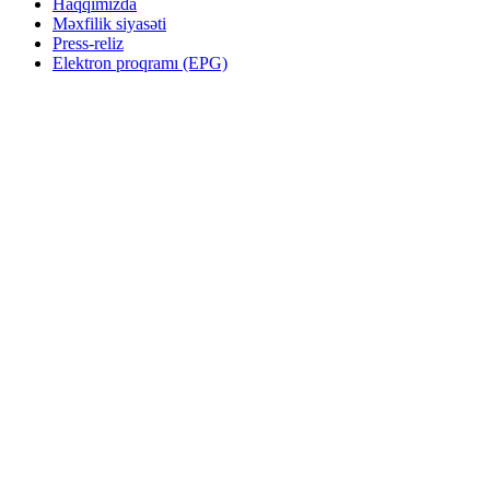
Haqqımızda
Məxfilik siyasəti
Press-reliz
Elektron proqramı (EPG)