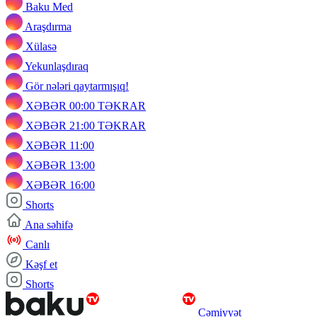
Baku Med
Araşdırma
Xülasə
Yekunlaşdıraq
Gör nələri qaytarmışıq!
XƏBƏR 00:00 TƏKRAR
XƏBƏR 21:00 TƏKRAR
XƏBƏR 11:00
XƏBƏR 13:00
XƏBƏR 16:00
Shorts
Ana səhifə
Canlı
Kəşf et
Shorts
Cəmiyyət