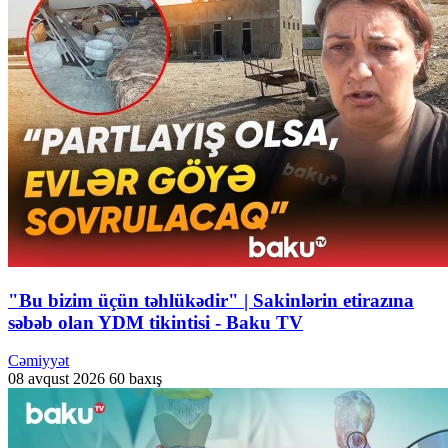
"Bu bizim üçün təhlükədir" | Sakinlərin etirazına
səbəb olan YDM tikintisi - Baku TV
Cəmiyyət
08 avqust 2026
60 baxış