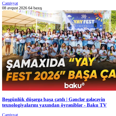
Cəmiyyət
08 avqust 2026
64 baxış
Beşgünlük düşərgə başa çatdı | Gənclər gələcəyin
texnologiyalarını yaxından öyrəniblər - Baku TV
Cəmiyyət