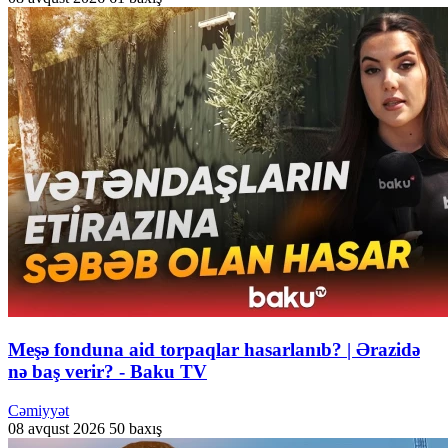
Meşə fonduna aid torpaqlar hasarlanıb? | Ərazidə
nə baş verir? - Baku TV
Cəmiyyət
08 avqust 2026
50 baxış