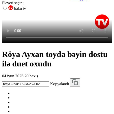
Pleyeri seçin:
baku tv
Röya Ayxan toyda bəyin dostu
ilə duet oxudu
04 iyun 2026
20 baxış
Kopyalandı