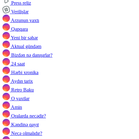
Press reliz
Verilişlər
Arzunun vaxtı
Qapqara
Yeni bir səhər
Aktual gündəm
Bizdən nə danışırlar?
24 saat
Hərbi xronika
Aydın tarix
Retro Baku
O vaxtlar
Amin
Oralarda necədir?
Kəndinə qayıt
Necə olmalıdır?