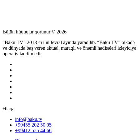
Bütün hüquqlar qorunur © 2026
“Baku TV” 2018-ci ilin fevral ayında yaradılıb. “Baku TV” ölkədə
və dünyada baş verən aktual, maraqlı və önəmli hadisələri izləyiciyə
operativ təqdim edir.
Əlaqə
info@baku.tv
+99455 202 50 05
+99412 525 44 66