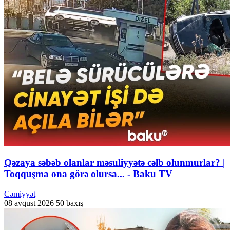
Qəzaya səbəb olanlar məsuliyyətə cəlb olunmurlar? |
Toqquşma ona görə olursa... - Baku TV
Cəmiyyət
08 avqust 2026
50 baxış