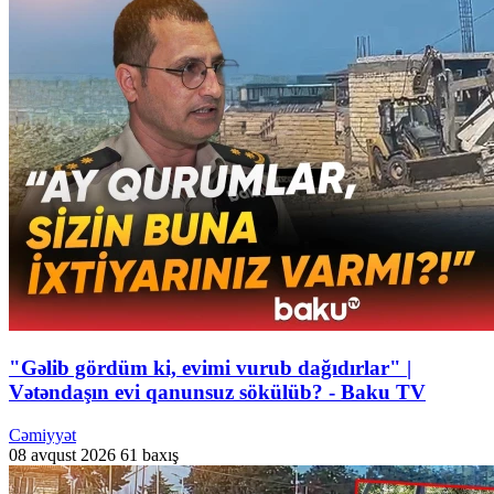
"Gəlib gördüm ki, evimi vurub dağıdırlar" |
Vətəndaşın evi qanunsuz sökülüb? - Baku TV
Cəmiyyət
08 avqust 2026
61 baxış