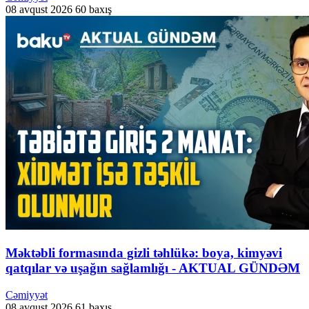
08 avqust 2026
60 baxış
Məktəbli formasında gizli təhlükə: boya, kimyəvi
qatqılar və uşağın sağlamlığı - AKTUAL GÜNDƏM
Cəmiyyət
08 avqust 2026
61 baxış