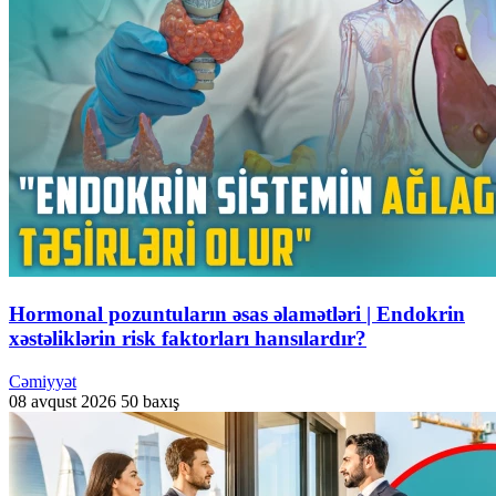
Hormonal pozuntuların əsas əlamətləri | Endokrin
xəstəliklərin risk faktorları hansılardır?
Cəmiyyət
08 avqust 2026
50 baxış