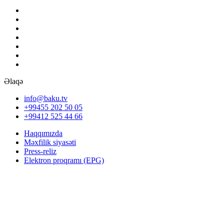
Əlaqə
info@baku.tv
+99455 202 50 05
+99412 525 44 66
Haqqımızda
Məxfilik siyasəti
Press-reliz
Elektron proqramı (EPG)