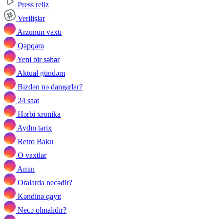
Press reliz
Verilişlər
Arzunun vaxtı
Qapqara
Yeni bir səhər
Aktual gündəm
Bizdən nə danışırlar?
24 saat
Hərbi xronika
Aydın tarix
Retro Baku
O vaxtlar
Amin
Oralarda necədir?
Kəndinə qayıt
Necə olmalıdır?