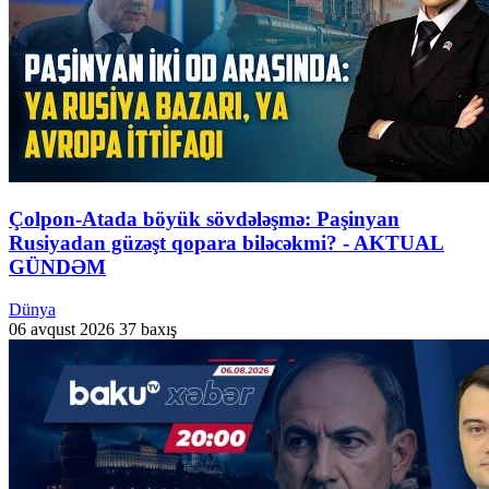
Çolpon-Atada böyük sövdələşmə: Paşinyan
Rusiyadan güzəşt qopara biləcəkmi? - AKTUAL
GÜNDƏM
Dünya
06 avqust 2026
37 baxış