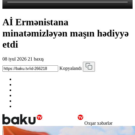
Aİ Ermənistana
minatəmizləyən maşın hədiyyə
etdi
08 iyul 2026
21 baxış
Kopyalandı
Oxşar xəbərlər