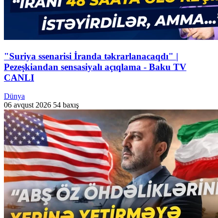
"Suriya ssenarisi İranda təkrarlanacaqdı" |
Pezeşkiandan sensasiyalı açıqlama - Baku TV
CANLI
Dünya
06 avqust 2026
54 baxış