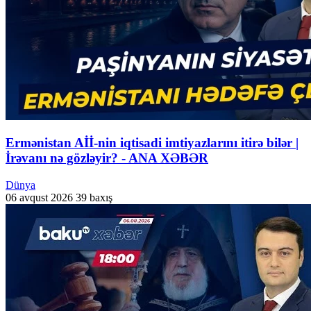
Ermənistan Aİİ-nin iqtisadi imtiyazlarını itirə bilər |
İrəvanı nə gözləyir? - ANA XƏBƏR
Dünya
06 avqust 2026
39 baxış