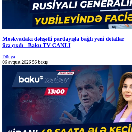
Moskvadakı dəhşətli partlayışla bağlı yeni detallar
üzə çıxdı - Baku TV CANLI
Dünya
06 avqust 2026
56 baxış