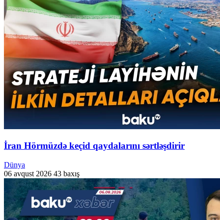
İran Hörmüzdə keçid qaydalarını sərtləşdirir
Dünya
06 avqust 2026
43 baxış