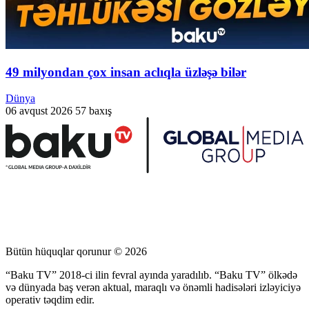
49 milyondan çox insan aclıqla üzləşə bilər
Dünya
06 avqust 2026
57 baxış
Bütün hüquqlar qorunur © 2026
“Baku TV” 2018-ci ilin fevral ayında yaradılıb. “Baku TV” ölkədə
və dünyada baş verən aktual, maraqlı və önəmli hadisələri izləyiciyə
operativ təqdim edir.