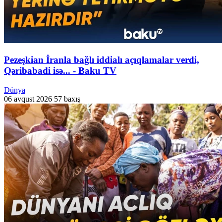
Pezeşkian İranla bağlı iddialı açıqlamalar verdi,
Qəribabadi isə... - Baku TV
Dünya
06 avqust 2026
57 baxış