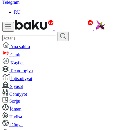
Telegram
RU
Ana səhifə
Canlı
Kəşf et
Texnologiya
İqtisadiyyat
Siyasət
Cəmiyyət
Sorğu
İdman
Hadisə
Dünya