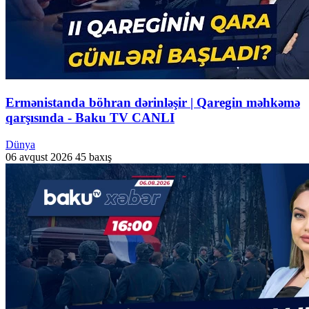
Ermənistanda böhran dərinləşir | Qaregin məhkəmə
qarşısında - Baku TV CANLI
Dünya
06 avqust 2026
45 baxış