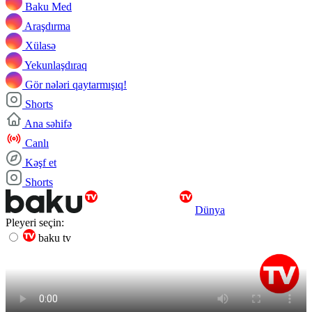
Baku Med
Araşdırma
Xülasə
Yekunlaşdıraq
Gör nələri qaytarmışıq!
Shorts
Ana səhifə
Canlı
Kəşf et
Shorts
Dünya
Pleyeri seçin:
baku tv