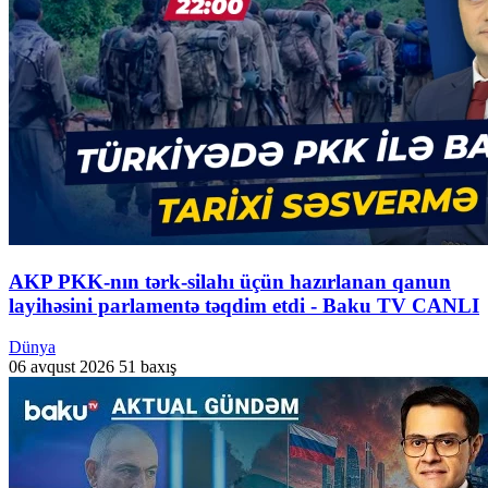
AKP PKK-nın tərk-silahı üçün hazırlanan qanun
layihəsini parlamentə təqdim etdi - Baku TV CANLI
Dünya
06 avqust 2026
51 baxış