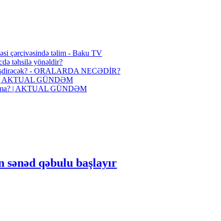
ihəsi çərçivəsində təlim - Baku TV
cdə təhsilə yönəldir?
cə dəyişdirəcək? - ORALARDA NECƏDİR?
dırır? | AKTUAL GÜNDƏM
latforma? | AKTUAL GÜNDƏM
n sənəd qəbulu başlayır