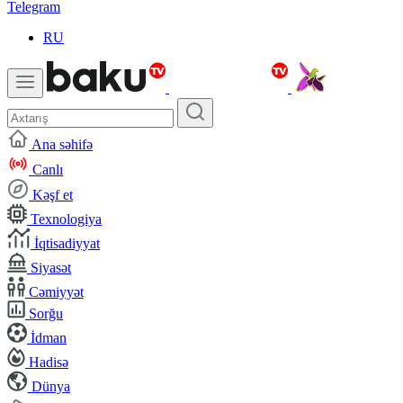
Telegram
RU
Ana səhifə
Canlı
Kəşf et
Texnologiya
İqtisadiyyat
Siyasət
Cəmiyyət
Sorğu
İdman
Hadisə
Dünya