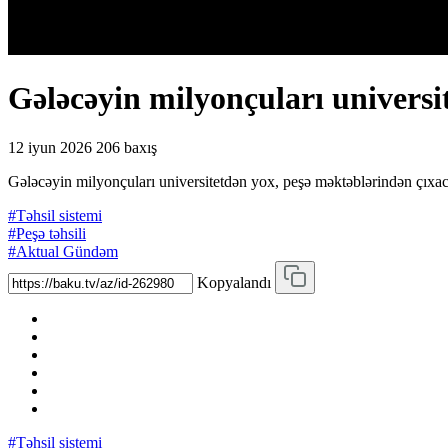
Gələcəyin milyonçuları univer
12 iyun 2026
206 baxış
Gələcəyin milyonçuları universitetdən yox, peşə məktəblərində
#Təhsil sistemi
#Peşə təhsili
#Aktual Gündəm
Kopyalandı
#Təhsil sistemi