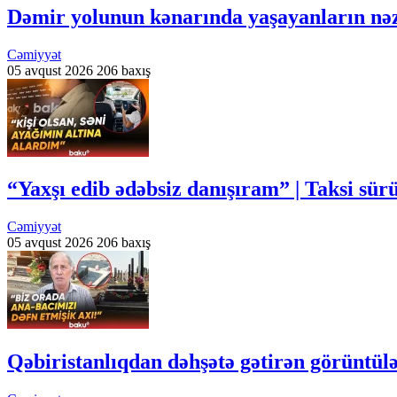
Dəmir yolunun kənarında yaşayanların nəz
Cəmiyyət
05 avqust 2026
206 baxış
“Yaxşı edib ədəbsiz danışıram” | Taksi sür
Cəmiyyət
05 avqust 2026
206 baxış
Qəbiristanlıqdan dəhşətə gətirən görüntülə