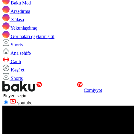
Baku Med
Araşdırma
Xülasə
Yekunlaşdıraq
Gör nələri qaytarmışıq!
Shorts
Ana səhifə
Canlı
Kəşf et
Shorts
Cəmiyyət
Pleyeri seçin:
youtube