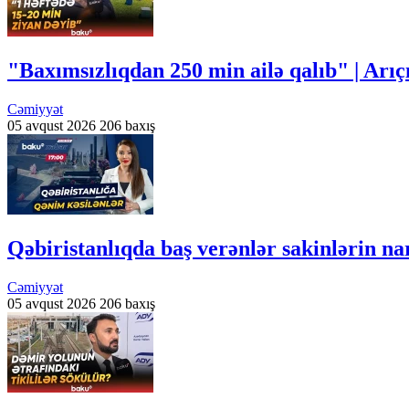
"Baxımsızlıqdan 250 min ailə qalıb" | Arıç
Cəmiyyət
05 avqust 2026
206 baxış
Qəbiristanlıqda baş verənlər sakinlərin n
Cəmiyyət
05 avqust 2026
206 baxış