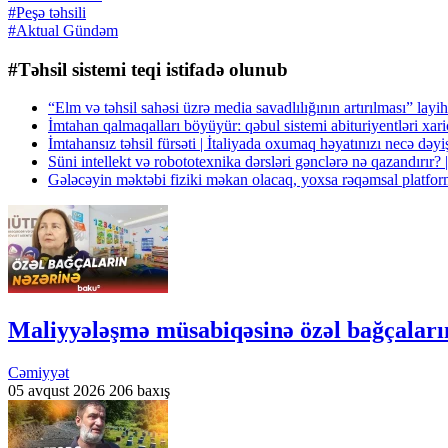
#Peşə təhsili
#Aktual Gündəm
#Təhsil sistemi teqi istifadə olunub
“Elm və təhsil sahəsi üzrə media savadlılığının artırılması” lay
İmtahan qalmaqalları böyüyür: qəbul sistemi abituriyentləri xari
İmtahansız təhsil fürsəti | İtaliyada oxumaq həyatınızı ne
Süni intellekt və robototexnika dərsləri gənclərə nə qazan
Gələcəyin məktəbi fiziki məkan olacaq, yoxsa rəqəmsal p
Maliyyələşmə müsabiqəsinə özəl bağçaları
Cəmiyyət
05 avqust 2026
206 baxış