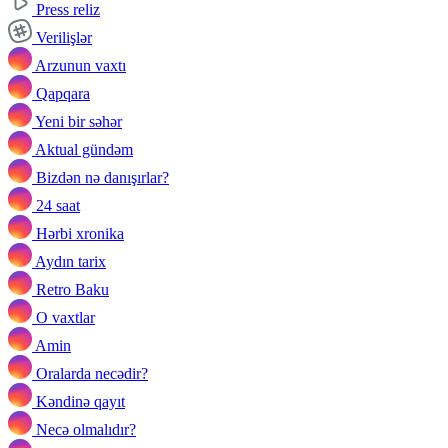
Press reliz
Verilişlər
Arzunun vaxtı
Qapqara
Yeni bir səhər
Aktual gündəm
Bizdən nə danışırlar?
24 saat
Hərbi xronika
Aydın tarix
Retro Baku
O vaxtlar
Amin
Oralarda necədir?
Kəndinə qayıt
Necə olmalıdır?