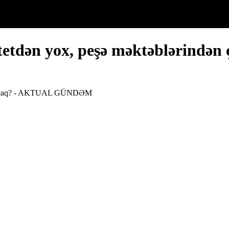
sitetdən yox, peşə məktəbləri
n çıxacaq? - AKTUAL GÜNDƏM