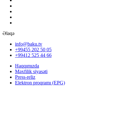
Əlaqə
info@baku.tv
+99455 202 50 05
+99412 525 44 66
Haqqımızda
Məxfilik siyasəti
Press-reliz
Elektron proqramı (EPG)