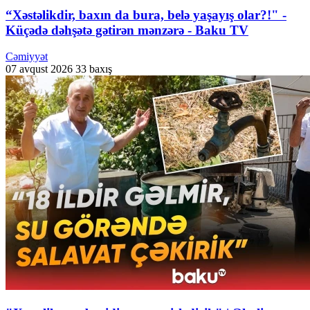
“Xəstəlikdir, baxın da bura, belə yaşayış olar?!" -
Küçədə dəhşətə gətirən mənzərə - Baku TV
Cəmiyyət
07 avqust 2026
33 baxış