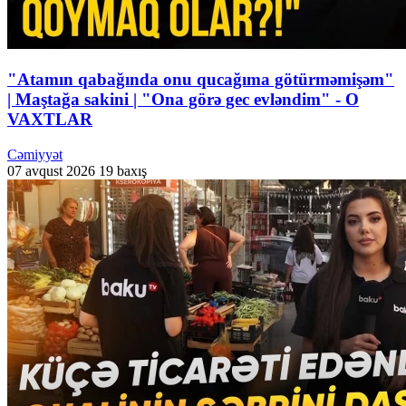
"Atamın qabağında onu qucağıma götürməmişəm"
| Maştağa sakini | "Ona görə gec evləndim" - O
VAXTLAR
Cəmiyyət
07 avqust 2026
19 baxış