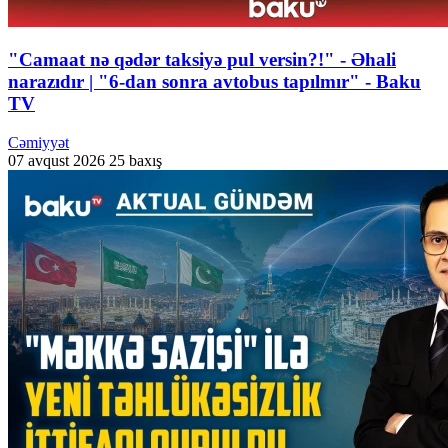
"Camaat nə qədər taksiyə pul versin?!" - Əhali
narazıdır | "6-dan sonra avtobus tapılmır" - Baku
TV
Cəmiyyət
07 avqust 2026
25 baxış