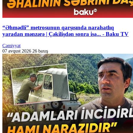
“Əhmədli” metrosunun qarşısında narahatlıq
yaradan mənzərə | Çəkilişdən sonra isə... - Baku TV
Cəmiyyət
07 avqust 2026
26 baxış