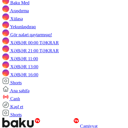
Baku Med
Araşdırma
Xülasə
Yekunlaşdıraq
Gör nələri qaytarmışıq!
XƏBƏR 00:00 TƏKRAR
XƏBƏR 21:00 TƏKRAR
XƏBƏR 11:00
XƏBƏR 13:00
XƏBƏR 16:00
Shorts
Ana səhifə
Canlı
Kəşf et
Shorts
Cəmiyyət