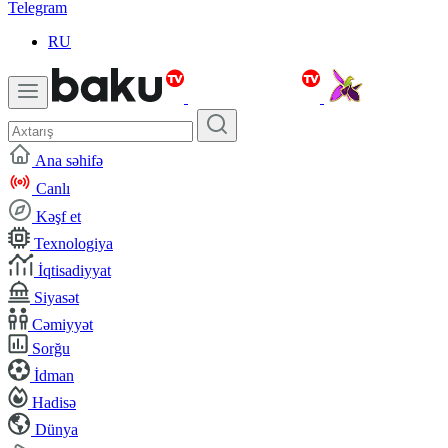
Telegram
RU
Ana səhifə
Canlı
Kəşf et
Texnologiya
İqtisadiyyat
Siyasət
Cəmiyyət
Sorğu
İdman
Hadisə
Dünya