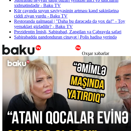
Sabirabad heyvan satışı bazarı yenidən alıcı və satıcıların
xidmətindədir - Baku TV
Kür çayında suyun səviyyəsinin artması kənd sakinlərinə
ciddi ziyan vurdu - Baku TV
Restoranda qalmaqal | "Daha bu dərəcədə də yox da!" - Toy
yeməkləri gizlədilir? - Baku TV
Prezidentin İmişli, Sabirabad, Zəngilan və Cəbrayıla səfəri
Sabirabadda qandonduran cinayət | Polis hadisə yerində
Oxşar xəbərlər