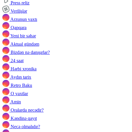
Press reliz
Verilişlər
Arzunun vaxtı
Qapqara
Yeni bir səhər
Aktual gündəm
Bizdən nə danışırlar?
24 saat
Hərbi xronika
Aydın tarix
Retro Baku
O vaxtlar
Amin
Oralarda necədir?
Kəndinə qayıt
Necə olmalıdır?