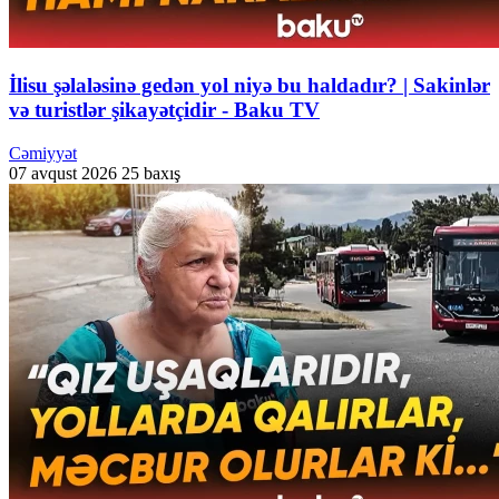
İlisu şəlaləsinə gedən yol niyə bu haldadır? | Sakinlər
və turistlər şikayətçidir - Baku TV
Cəmiyyət
07 avqust 2026
25 baxış