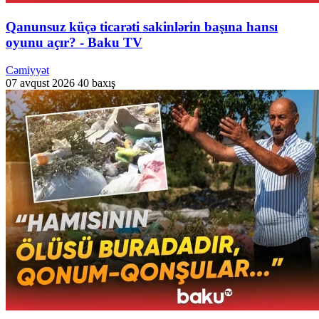
Qanunsuz küçə ticarəti sakinlərin başına hansı
oyunu açır? - Baku TV
Cəmiyyət
07 avqust 2026
40 baxış