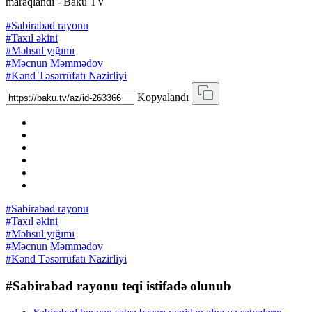
maraqlandı - Baku TV
#Sabirabad rayonu
#Taxıl əkini
#Məhsul yığımı
#Məcnun Məmmədov
#Kənd Təsərrüfatı Nazirliyi
Kopyalandı
#Sabirabad rayonu
#Taxıl əkini
#Məhsul yığımı
#Məcnun Məmmədov
#Kənd Təsərrüfatı Nazirliyi
#Sabirabad rayonu teqi istifadə olunub