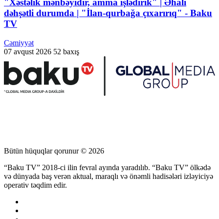
"Xəstəlik mənbəyidir, amma işlədirik" | Əhali
dəhşətli durumda | "İlan-qurbağa çıxarırıq" - Baku
TV
Cəmiyyət
07 avqust 2026
52 baxış
Bütün hüquqlar qorunur © 2026
“Baku TV” 2018-ci ilin fevral ayında yaradılıb. “Baku TV” ölkədə
və dünyada baş verən aktual, maraqlı və önəmli hadisələri izləyiciyə
operativ təqdim edir.