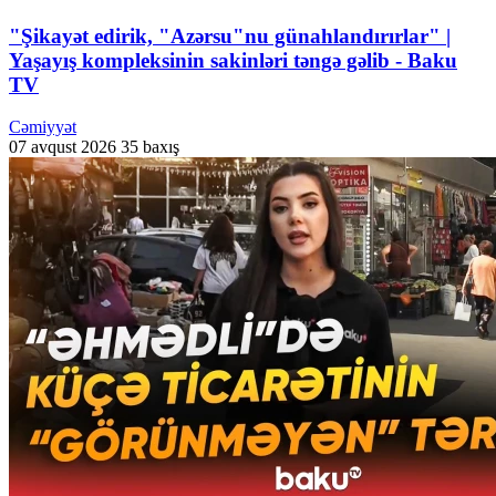
"Şikayət edirik, "Azərsu"nu günahlandırırlar" |
Yaşayış kompleksinin sakinləri təngə gəlib - Baku
TV
Cəmiyyət
07 avqust 2026
35 baxış