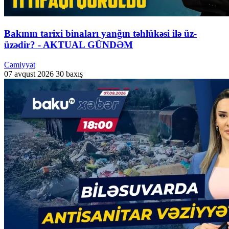
Bakının tarixi binaları yanğın təhlükəsi ilə üz-
üzədir? - AKTUAL GÜNDƏM
Cəmiyyət
07 avqust 2026
30 baxış