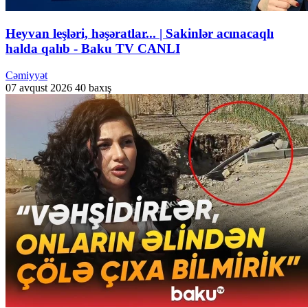
Heyvan leşləri, həşəratlar... | Sakinlər acınacaqlı
halda qalıb - Baku TV CANLI
Cəmiyyət
07 avqust 2026
40 baxış