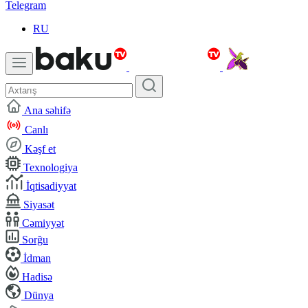
Telegram
RU
Ana səhifə
Canlı
Kəşf et
Texnologiya
İqtisadiyyat
Siyasət
Cəmiyyət
Sorğu
İdman
Hadisə
Dünya