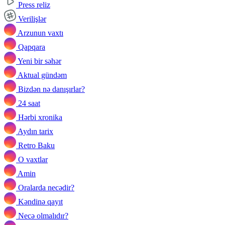
Press reliz
Verilişlər
Arzunun vaxtı
Qapqara
Yeni bir səhər
Aktual gündəm
Bizdən nə danışırlar?
24 saat
Hərbi xronika
Aydın tarix
Retro Baku
O vaxtlar
Amin
Oralarda necədir?
Kəndinə qayıt
Necə olmalıdır?