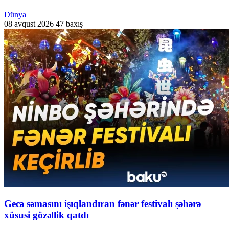
Dünya
08 avqust 2026
47 baxış
Gecə səmasını işıqlandıran fənər festivalı şəhərə
xüsusi gözəllik qatdı