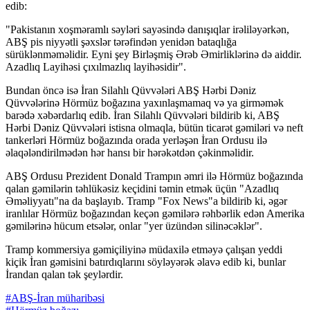
edib:
"Pakistanın xoşməramlı səyləri sayəsində danışıqlar irəliləyərkən,
ABŞ pis niyyətli şəxslər tərəfindən yenidən bataqlığa
sürüklənməməlidir. Eyni şey Birləşmiş Ərəb Əmirliklərinə də aiddir.
Azadlıq Layihəsi çıxılmazlıq layihəsidir".
Bundan öncə isə İran Silahlı Qüvvələri ABŞ Hərbi Dəniz
Qüvvələrinə Hörmüz boğazına yaxınlaşmamaq və ya girməmək
barədə xəbərdarlıq edib. İran Silahlı Qüvvələri bildirib ki, ABŞ
Hərbi Dəniz Qüvvələri istisna olmaqla, bütün ticarət gəmiləri və neft
tankerləri Hörmüz boğazında orada yerləşən İran Ordusu ilə
əlaqələndirilmədən hər hansı bir hərəkətdən çəkinməlidir.
ABŞ Ordusu Prezident Donald Trampın əmri ilə Hörmüz boğazında
qalan gəmilərin təhlükəsiz keçidini təmin etmək üçün "Azadlıq
Əməliyyatı"na da başlayıb. Tramp "Fox News"a bildirib ki, əgər
iranlılar Hörmüz boğazından keçən gəmilərə rəhbərlik edən Amerika
gəmilərinə hücum etsələr, onlar "yer üzündən silinəcəklər".
Tramp kommersiya gəmiçiliyinə müdaxilə etməyə çalışan yeddi
kiçik İran gəmisini batırdıqlarını söyləyərək əlavə edib ki, bunlar
İrandan qalan tək şeylərdir.
#ABŞ-İran müharibəsi