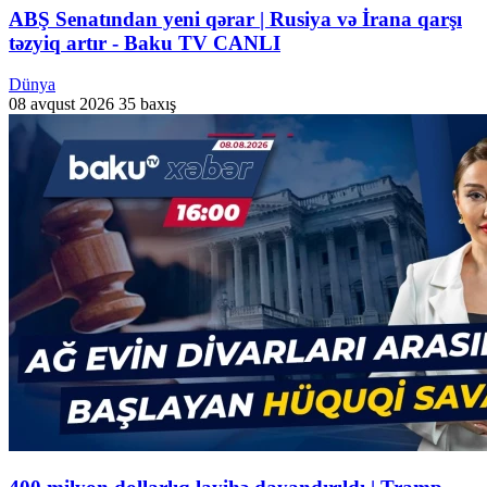
ABŞ Senatından yeni qərar | Rusiya və İrana qarşı
təzyiq artır - Baku TV CANLI
Dünya
08 avqust 2026
35 baxış