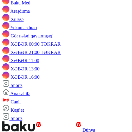
Baku Med
Araşdırma
Xülasə
Yekunlaşdıraq
Gör nələri qaytarmışıq!
XƏBƏR 00:00 TƏKRAR
XƏBƏR 21:00 TƏKRAR
XƏBƏR 11:00
XƏBƏR 13:00
XƏBƏR 16:00
Shorts
Ana səhifə
Canlı
Kəşf et
Shorts
Dünya