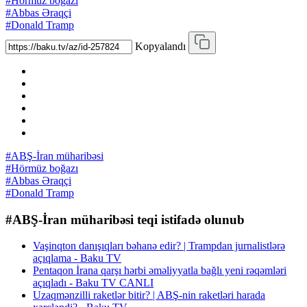
#Hörmüz boğazı
#Abbas Əraqçi
#Donald Tramp
Kopyalandı
#ABŞ-İran müharibəsi
#Hörmüz boğazı
#Abbas Əraqçi
#Donald Tramp
#ABŞ-İran müharibəsi teqi istifadə olunub
Vaşinqton danışıqları bəhanə edir? | Trampdan jurnalistlərə
açıqlama - Baku TV
Pentaqon İrana qarşı hərbi əməliyyatla bağlı yeni rəqəmləri
açıqladı - Baku TV CANLI
Uzaqmənzilli raketlər bitir? | ABŞ-nin raketləri harada