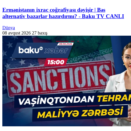
Ermənistanın ixrac coğrafiyası dəyişir | Bəs
alternativ bazarlar hazırdırmı? - Baku TV CANLI
Dünya
08 avqust 2026
27 baxış