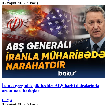
08 avqust 2026
39 baxış
İranla gərginlik pik həddə: ABŞ hərbi dairələrində
artan narahatlıqlar
Dünya
08 avqust 2026
39 baxış