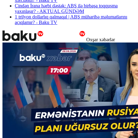
xərcləndi? - Baku TV
Çindən İrana hərbi dəstək: ABŞ ilə birbaşa toqquşma
yaxınlaşır? - AKTUAL GÜNDƏM
1 trilyon dollarlıq qalmaqal | ABŞ müharibə məlumatlarını
açıqlamır? - Baku TV
Oxşar xəbərlər