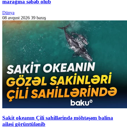
marağına səbəb olub
Dünya
08 avqust 2026
39 baxış
Sakit okeanın Çili sahillərində möhtəşəm balina
ailəsi görüntülənib