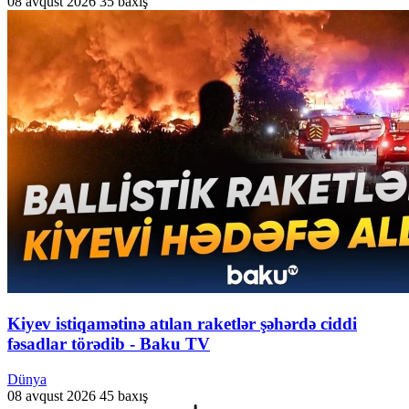
08 avqust 2026
35 baxış
Kiyev istiqamətinə atılan raketlər şəhərdə ciddi
fəsadlar törədib - Baku TV
Dünya
08 avqust 2026
45 baxış