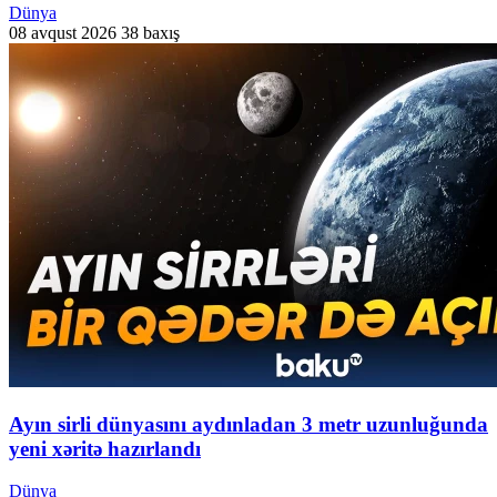
Dünya
08 avqust 2026
38 baxış
Ayın sirli dünyasını aydınladan 3 metr uzunluğunda
yeni xəritə hazırlandı
Dünya