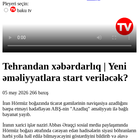
Pleyeri seçin:
baku tv
Tehrandan xəbərdarlıq | Yeni
əməliyyatlara start veriləcək?
05 may 2026
266 baxış
İran Hörmüz boğazında ticarət gəmilərinin naviqasiya azadlığını
bərpa etməyi hədəfləyən ABŞ-nin "Azadlıq" əməliyyatı ilə bağlı
bəyanat yayıb.
İranın xarici işlər naziri Abbas Əraqçi sosial media paylaşımında
Hörmüz boğazı ətrafında cərəyan edən hadisələrin siyasi böhranların
hərbi yolla həll edilə bilməyəcəyini göstərdiyini bildirib və əlavə