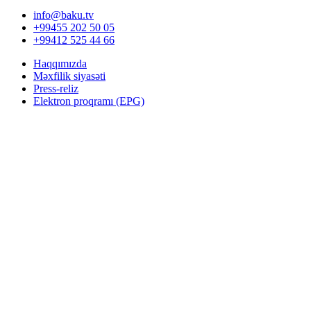
info@baku.tv
+99455 202 50 05
+99412 525 44 66
Haqqımızda
Məxfilik siyasəti
Press-reliz
Elektron proqramı (EPG)