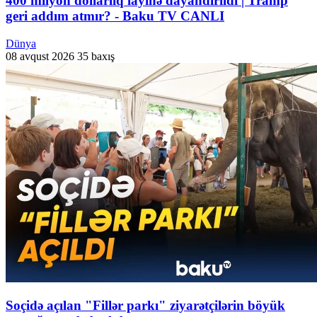
400 milyon dollarlıq layihə dayandırıldı | Tramp
geri addım atmır? - Baku TV CANLI
Dünya
08 avqust 2026
35 baxış
Soçidə açılan "Fillər parkı" ziyarətçilərin böyük