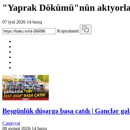
"Yaprak Dökümü"nün aktyorları 
07 iyul 2026
14 baxış
Kopyalandı
Beşgünlük düşərgə başa çatdı | Gənclər gə
Cəmiyyət
08 avqust 2026
14 baxış