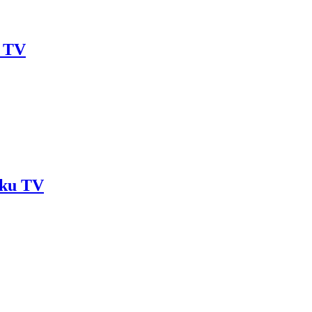
u TV
aku TV