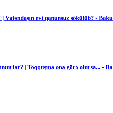
" | Vətəndaşın evi qanunsuz sökülüb? - Bak
nmurlar? | Toqquşma ona görə olursa... - B