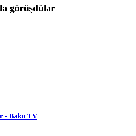
da görüşdülər
ər - Baku TV