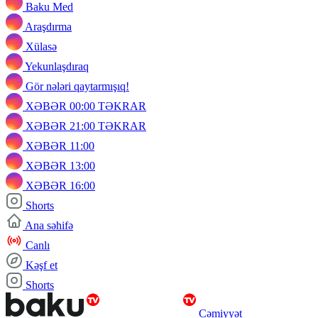
Baku Med
Araşdırma
Xülasə
Yekunlaşdıraq
Gör nələri qaytarmışıq!
XƏBƏR 00:00 TƏKRAR
XƏBƏR 21:00 TƏKRAR
XƏBƏR 11:00
XƏBƏR 13:00
XƏBƏR 16:00
Shorts
Ana səhifə
Canlı
Kəşf et
Shorts
Cəmiyyət