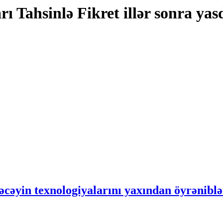
Tahsinlə Fikret illər sonra yas
ləcəyin texnologiyalarını yaxından öyrənibl