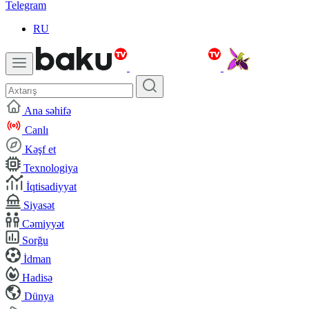
Telegram
RU
Ana səhifə
Canlı
Kəşf et
Texnologiya
İqtisadiyyat
Siyasət
Cəmiyyət
Sorğu
İdman
Hadisə
Dünya