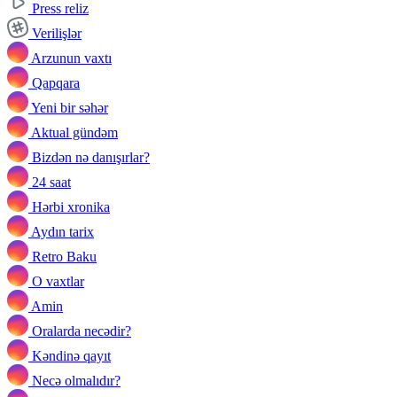
Press reliz
Verilişlər
Arzunun vaxtı
Qapqara
Yeni bir səhər
Aktual gündəm
Bizdən nə danışırlar?
24 saat
Hərbi xronika
Aydın tarix
Retro Baku
O vaxtlar
Amin
Oralarda necədir?
Kəndinə qayıt
Necə olmalıdır?