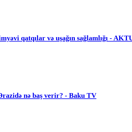
, kimyəvi qatqılar və uşağın sağlamlığı -
Ərazidə nə baş verir? - Baku TV