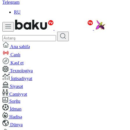
Telegram
RU
Ana səhifə
Canlı
Kəşf et
Texnologiya
İqtisadiyyat
Siyasət
Cəmiyyət
Sorğu
İdman
Hadisə
Dünya