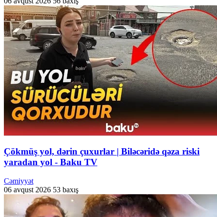
06 avqust 2026
56 baxış
Çökmüş yol, dərin çuxurlar | Biləcəridə qəza riski
yaradan yol - Baku TV
Cəmiyyət
06 avqust 2026
53 baxış