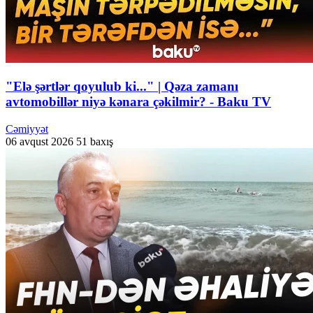
"Elə şərtlər qoyulub ki..." | Qəza zamanı
avtomobillər niyə kənara çəkilmir? - Baku TV
Cəmiyyət
06 avqust 2026
51 baxış