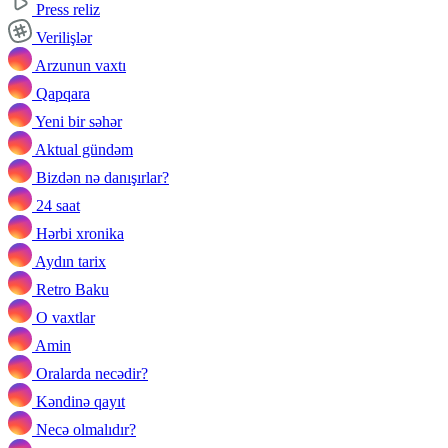
Press reliz
Verilişlər
Arzunun vaxtı
Qapqara
Yeni bir səhər
Aktual gündəm
Bizdən nə danışırlar?
24 saat
Hərbi xronika
Aydın tarix
Retro Baku
O vaxtlar
Amin
Oralarda necədir?
Kəndinə qayıt
Necə olmalıdır?