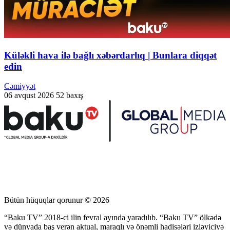
Küləkli hava ilə bağlı xəbərdarlıq | Bunlara diqqət
edin
Cəmiyyət
06 avqust 2026
52 baxış
Bütün hüquqlar qorunur © 2026
“Baku TV” 2018-ci ilin fevral ayında yaradılıb. “Baku TV” ölkədə
və dünyada baş verən aktual, maraqlı və önəmli hadisələri izləyiciyə