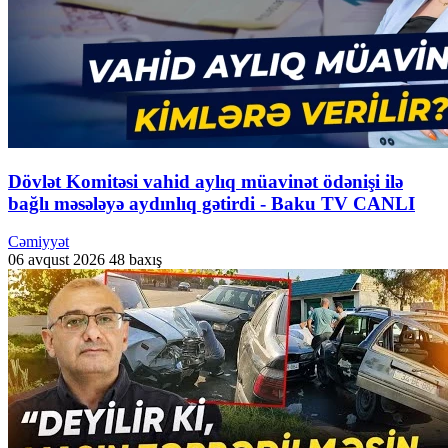
Dövlət Komitəsi vahid aylıq müavinət ödənişi ilə
bağlı məsələyə aydınlıq gətirdi - Baku TV CANLI
Cəmiyyət
06 avqust 2026
48 baxış