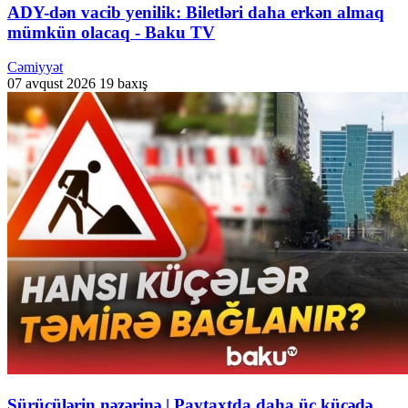
ADY-dən vacib yenilik: Biletləri daha erkən almaq
mümkün olacaq - Baku TV
Cəmiyyət
07 avqust 2026
19 baxış
Sürücülərin nəzərinə | Paytaxtda daha üç küçədə