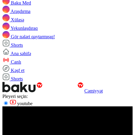
Baku Med
Araşdırma
Xülasə
Yekunlaşdıraq
Gör nələri qaytarmışıq!
Shorts
Ana səhifə
Canlı
Kəşf et
Shorts
Cəmiyyət
Pleyeri seçin:
youtube