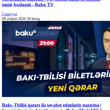
təmir başlandı - Baku TV
Cəmiyyət
06 avqust 2026
56 baxış
Bakı–Tbilisi qatarı ilə səyahət edənlərin nəzərinə |