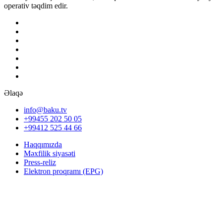
operativ təqdim edir.
Əlaqə
info@baku.tv
+99455 202 50 05
+99412 525 44 66
Haqqımızda
Məxfilik siyasəti
Press-reliz
Elektron proqramı (EPG)