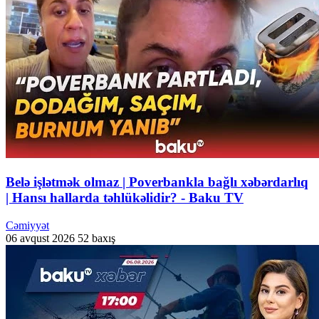
Belə işlətmək olmaz | Poverbankla bağlı xəbərdarlıq
| Hansı hallarda təhlükəlidir? - Baku TV
Cəmiyyət
06 avqust 2026
52 baxış