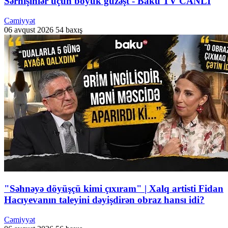
Sərnişinlər üçün böyük güzəşt - Baku TV CANLI
Cəmiyyət
06 avqust 2026
54 baxış
"Səhnəyə döyüşçü kimi çıxıram" | Xalq artisti Fidan
Hacıyevanın taleyini dəyişdirən obraz hansı idi?
Cəmiyyət