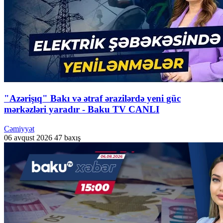
"Azərişıq" Bakı və ətraf ərazilərdə yeni güc
mərkəzləri yaradır - Baku TV CANLI
Cəmiyyət
06 avqust 2026
47 baxış