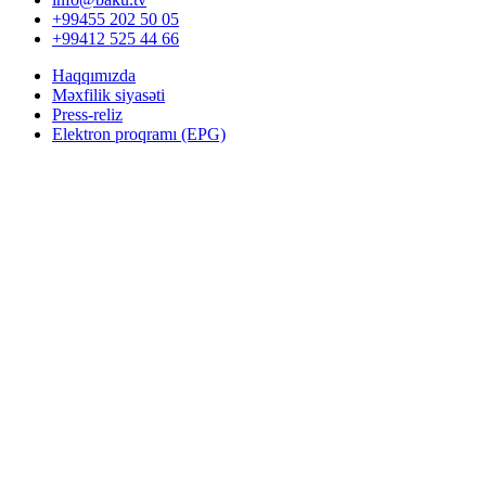
+99455 202 50 05
+99412 525 44 66
Haqqımızda
Məxfilik siyasəti
Press-reliz
Elektron proqramı (EPG)