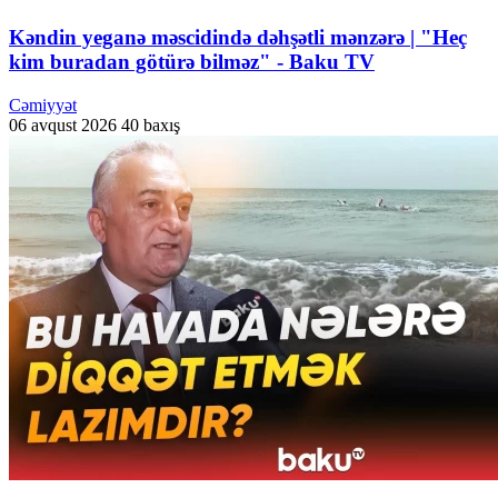
Kəndin yeganə məscidində dəhşətli mənzərə | "Heç
kim buradan götürə bilməz" - Baku TV
Cəmiyyət
06 avqust 2026
40 baxış