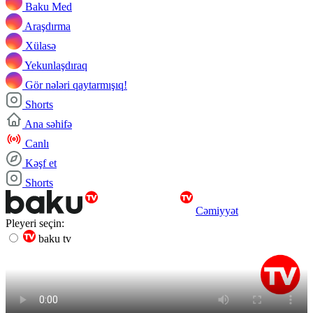
Baku Med
Araşdırma
Xülasə
Yekunlaşdıraq
Gör nələri qaytarmışıq!
Shorts
Ana səhifə
Canlı
Kəşf et
Shorts
Cəmiyyət
Pleyeri seçin:
baku tv