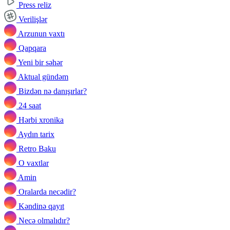
Press reliz
Verilişlər
Arzunun vaxtı
Qapqara
Yeni bir səhər
Aktual gündəm
Bizdən nə danışırlar?
24 saat
Hərbi xronika
Aydın tarix
Retro Baku
O vaxtlar
Amin
Oralarda necədir?
Kəndinə qayıt
Necə olmalıdır?