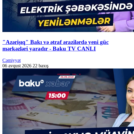
"Azərişıq" Bakı və ətraf ərazilərdə yeni güc
mərkəzləri yaradır - Baku TV CANLI
Cəmiyyət
06 avqust 2026
22 baxış