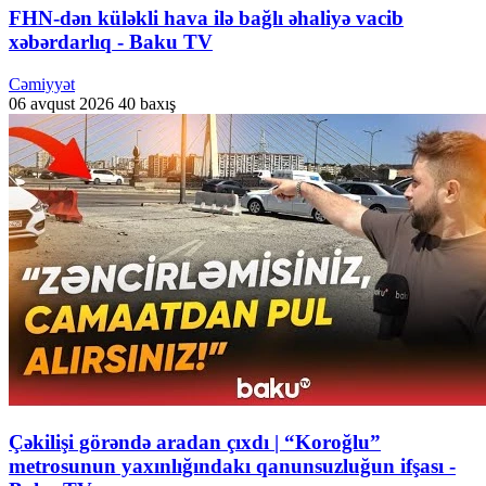
FHN-dən küləkli hava ilə bağlı əhaliyə vacib
xəbərdarlıq - Baku TV
Cəmiyyət
06 avqust 2026
40 baxış
Çəkilişi görəndə aradan çıxdı | “Koroğlu”
metrosunun yaxınlığındakı qanunsuzluğun ifşası -