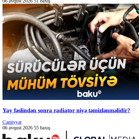
06 avqust 2026
51 baxış
Yay fəslindən sonra radiator niyə təmizlənməlidir?
Cəmiyyət
06 avqust 2026
55 baxış