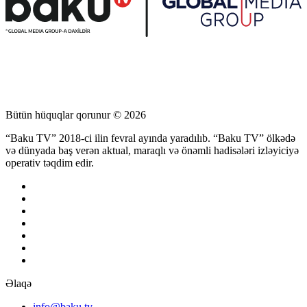
Bütün hüquqlar qorunur © 2026
“Baku TV” 2018-ci ilin fevral ayında yaradılıb. “Baku TV” ölkədə
və dünyada baş verən aktual, maraqlı və önəmli hadisələri izləyiciyə
operativ təqdim edir.
Əlaqə
info@baku.tv