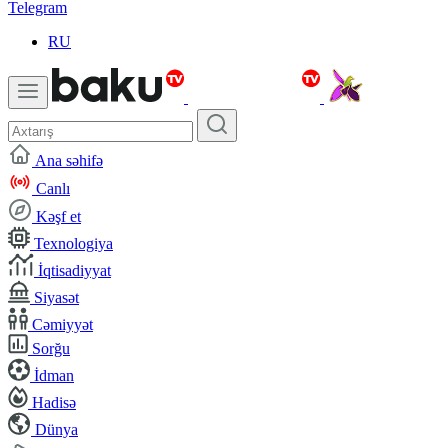
Telegram
RU
Ana səhifə
Canlı
Kəşf et
Texnologiya
İqtisadiyyat
Siyasət
Cəmiyyət
Sorğu
İdman
Hadisə
Dünya