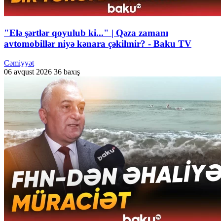
"Elə şərtlər qoyulub ki..." | Qəza zamanı
avtomobillər niyə kənara çəkilmir? - Baku TV
Cəmiyyət
06 avqust 2026
36 baxış