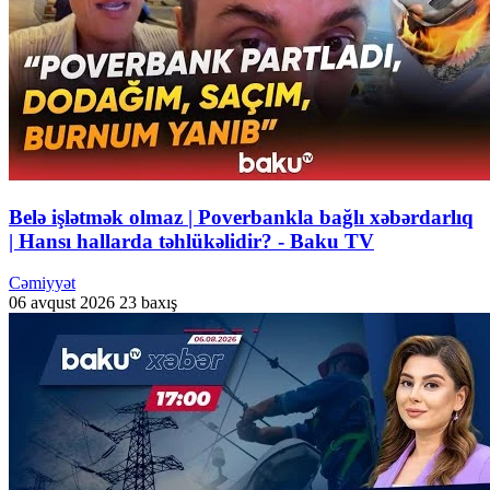
Belə işlətmək olmaz | Poverbankla bağlı xəbərdarlıq
| Hansı hallarda təhlükəlidir? - Baku TV
Cəmiyyət
06 avqust 2026
23 baxış