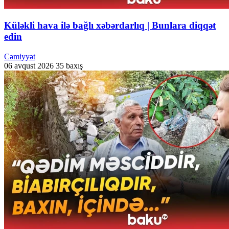
Küləkli hava ilə bağlı xəbərdarlıq | Bunlara diqqət
edin
Cəmiyyət
06 avqust 2026
35 baxış