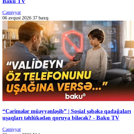
Baku TV
Cəmiyyət
06 avqust 2026
37 baxış
“Cərimələr müəyyənləşib” | Sosial şəbəkə qadağaları
uşaqları təhlükədən qoruya biləcək? - Baku TV
Cəmiyyət