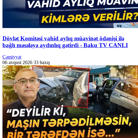
Dövlət Komitəsi vahid aylıq müavinət ödənişi ilə
bağlı məsələyə aydınlıq gətirdi - Baku TV CANLI
Cəmiyyət
06 avqust 2026
33 baxış