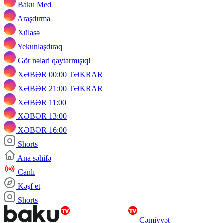
Baku Med
Araşdırma
Xülasə
Yekunlaşdıraq
Gör nələri qaytarmışıq!
XƏBƏR 00:00 TƏKRAR
XƏBƏR 21:00 TƏKRAR
XƏBƏR 11:00
XƏBƏR 13:00
XƏBƏR 16:00
Shorts
Ana səhifə
Canlı
Kəşf et
Shorts
Cəmiyyət