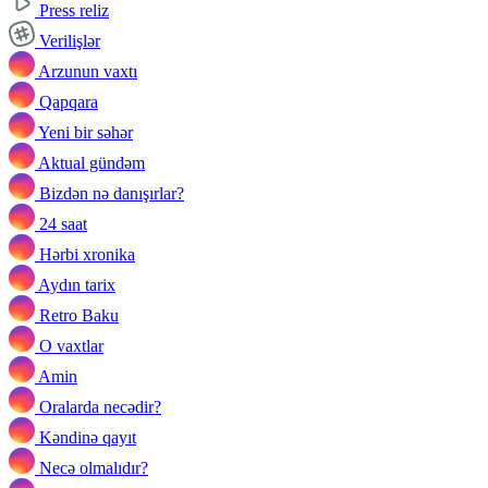
Press reliz
Verilişlər
Arzunun vaxtı
Qapqara
Yeni bir səhər
Aktual gündəm
Bizdən nə danışırlar?
24 saat
Hərbi xronika
Aydın tarix
Retro Baku
O vaxtlar
Amin
Oralarda necədir?
Kəndinə qayıt
Necə olmalıdır?