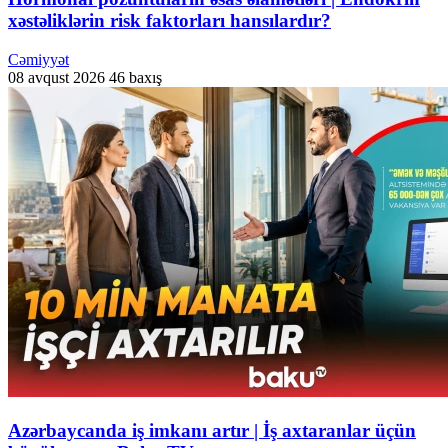
xəstəliklərin risk faktorları hansılardır?
Cəmiyyət
08 avqust 2026
46 baxış
Azərbaycanda iş imkanı artır | İş axtaranlar üçün