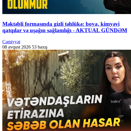
Məktəbli formasında gizli təhlükə: boya, kimyəvi
qatqılar və uşağın sağlamlığı - AKTUAL GÜNDƏM
Cəmiyyət
08 avqust 2026
53 baxış