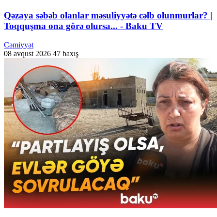
Qəzaya səbəb olanlar məsuliyyətə cəlb olunmurlar? |
Toqquşma ona görə olursa... - Baku TV
Cəmiyyət
08 avqust 2026
47 baxış