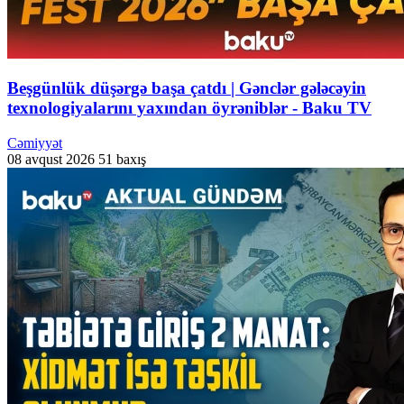
Beşgünlük düşərgə başa çatdı | Gənclər gələcəyin
texnologiyalarını yaxından öyrəniblər - Baku TV
Cəmiyyət
08 avqust 2026
51 baxış