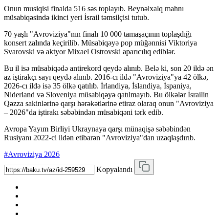
Onun musiqisi finalda 516 səs toplayıb. Beynəlxalq mahnı
müsabiqəsində ikinci yeri İsrail təmsilçisi tutub.
70 yaşlı "Avroviziya"nın finalı 10 000 tamaşaçının toplaşdığı
konsert zalında keçirilib. Müsabiqəyə pop müğənnisi Viktoriya
Svarovski və aktyor Mixael Ostrovski aparıcılıq ediblər.
Bu il isə müsabiqədə antirekord qeydə alınıb. Belə ki, son 20 ildə ən
az iştirakçı sayı qeydə alınıb. 2016-cı ildə "Avroviziya"ya 42 ölkə,
2026-cı ildə isə 35 ölkə qatılıb. İrlandiya, İslandiya, İspaniya,
Niderland və Sloveniya müsabiqəyə qatılmayıb. Bu ölkələr İsrailin
Qəzza sakinlərinə qarşı hərəkətlərinə etiraz olaraq onun "Avroviziya
– 2026"da iştirakı səbəbindən müsabiqəni tərk edib.
Avropa Yayım Birliyi Ukraynaya qarşı münaqişə səbəbindən
Rusiyanı 2022-ci ildən etibarən "Avroviziya"dan uzaqlaşdırıb.
#Avroviziya 2026
Kopyalandı