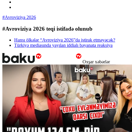
#Avroviziya 2026
#Avroviziya 2026 teqi istifadə olunub
Hansı ölkələr “Avroviziya 2026”da iştirak etməyəcək?
Türkiyə mediasında yayılan iddialı bəyanata reaksiya
Oxşar xəbərlər