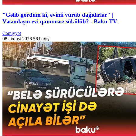
"Gəlib gördüm ki, evimi vurub dağıdırlar" |
Vətəndaşın evi qanunsuz sökülüb? - Baku TV
Cəmiyyət
08 avqust 2026
56 baxış