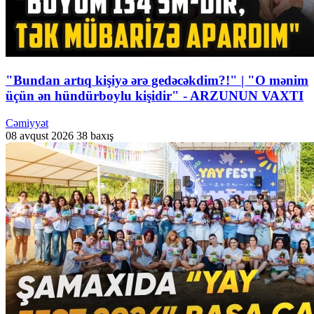
"Bundan artıq kişiyə ərə gedəcəkdim?!" | "O mənim
üçün ən hündürboylu kişidir" - ARZUNUN VAXTI
Cəmiyyət
08 avqust 2026
38 baxış