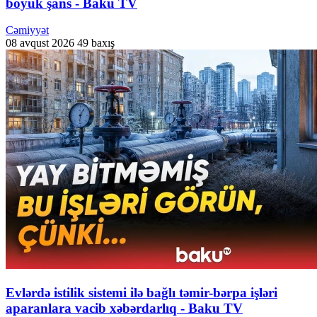
böyük şans - Baku TV
Cəmiyyət
08 avqust 2026
49 baxış
Evlərdə istilik sistemi ilə bağlı təmir-bərpa işləri
aparanlara vacib xəbərdarlıq - Baku TV