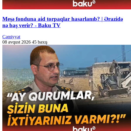
Meşə fonduna aid torpaqlar hasarlanıb? | Ərazidə
nə baş verir? - Baku TV
Cəmiyyət
08 avqust 2026
45 baxış