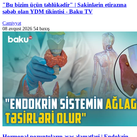
"Bu bizim üçün təhlükədir" | Sakinlərin etirazına
səbəb olan YDM tikintisi - Baku TV
Cəmiyyət
08 avqust 2026
54 baxış
Hormonal pozuntuların əsas əlamətləri | Endokrin