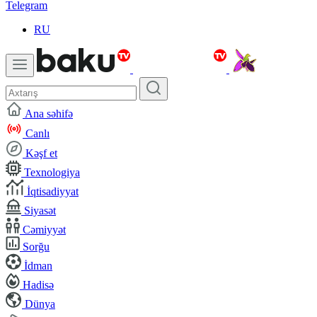
Telegram
RU
Ana səhifə
Canlı
Kəşf et
Texnologiya
İqtisadiyyat
Siyasət
Cəmiyyət
Sorğu
İdman
Hadisə
Dünya