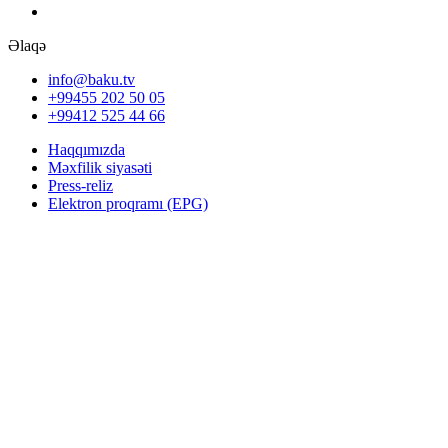
Əlaqə
info@baku.tv
+99455 202 50 05
+99412 525 44 66
Haqqımızda
Məxfilik siyasəti
Press-reliz
Elektron proqramı (EPG)